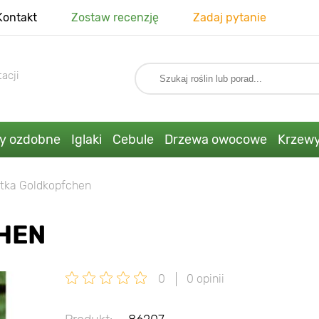
Kontakt
Zostaw recenzję
Zadaj pytanie
acji
ny ozdobne
Iglaki
Cebule
Drzewa owocowe
Krzew
tka Goldkopfchen
HEN
0
0 opinii