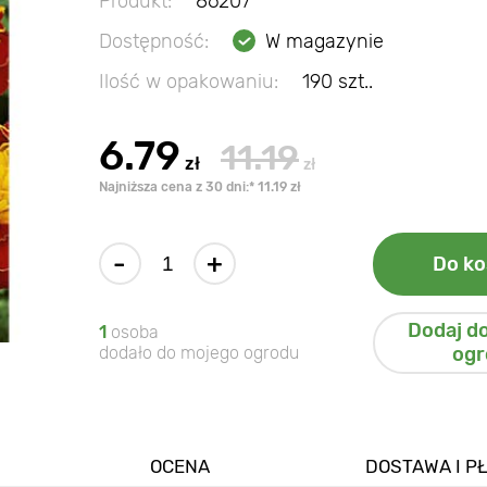
Produkt:
86207
Dostępność:
W magazynie
Ilość w opakowaniu:
190 szt..
6.79
11.19
zł
zł
Najniższa cena z 30 dni:* 11.19 zł
-
+
Do ko
Dodaj d
1
osoba
dodało do mojego ogrodu
ogr
OCENA
DOSTAWA I P