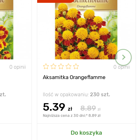
0 opinii
0 opinii
Aksamitka Orangeflamme
zt.
Ilość w opakowaniu:
230 szt.
5.39
8.89
zł
zł
Najniższa cena z 30 dni:* 8.89 zł
Do koszyka