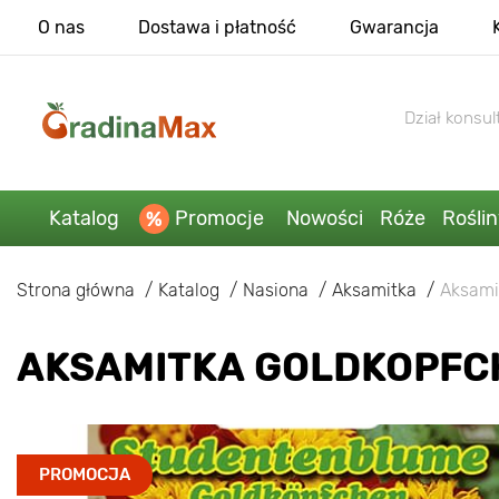
O nas
Dostawa i płatność
Gwarancja
Dział konsult
Katalog
Promocje
Nowości
Róże
Rośli
Strona główna
Katalog
Nasiona
Aksamitka
Aksami
AKSAMITKA GOLDKOPFC
PROMOCJA