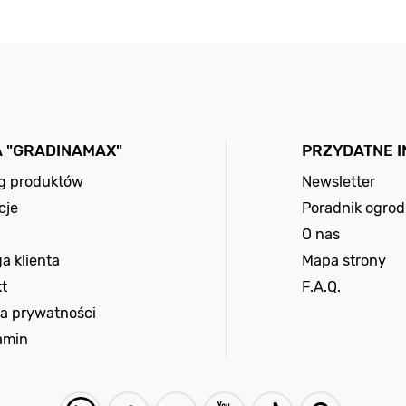
A "GRADINAMAX"
PRZYDATNE 
og produktów
Newsletter
cje
Poradnik ogrod
O nas
a klienta
Mapa strony
t
F.A.Q.
ka prywatności
amin