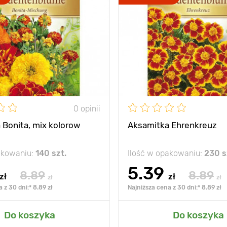
0 opinii
 Bonita, mix kolorow
Aksamitka Ehrenkreuz
akowaniu:
140 szt.
Ilość w opakowaniu:
230 s
5.39
8.89
8.89
zł
zł
zł
zł
 z 30 dni:* 8.89 zł
Najniższa cena z 30 dni:* 8.89 zł
Do koszyka
Do koszyka