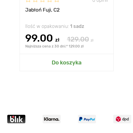
0 opinii
Jabłoń Fuji, С2
Ilość w opakowaniu:
1 sadz
99.00
129.00
zł
zł
Najniższa cena z 30 dni:* 129.00 zł
Do koszyka