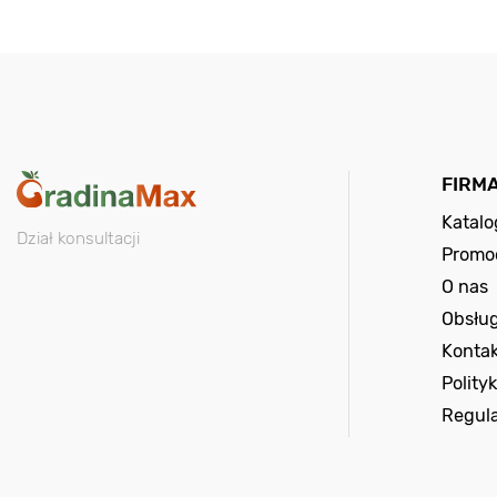
FIRM
Katal
Dział konsultacji
Promo
O nas
Obsług
Kontak
Polity
Regul