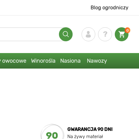
Blog ogrodniczy
0
y owocowe
Winorośla
Nasiona
Nawozy
GWARANCJA 90 DNI
90
Na żywy materiał