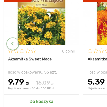
0 opinii
Aksamitka Sweet Mace
Aksamitka
Ilość w opakowaniu:
55 szt.
Ilość w op
9.79
5.39
16.09
zł
zł
Najniższa cena z 30 dni:* 16.09 zł
Najniższa cena
Do koszyka