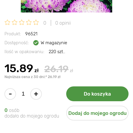
0
0 opinii
Produkt:
96521
Dostępność:
W magazynie
Ilość w opakowaniu:
220 szt..
15.89
26.19
zł
zł
Najniższa cena z 30 dni:* 26.19 zł
-
+
Do koszyka
0
osób
Dodaj do mojego ogrodu
dodało do mojego ogrodu