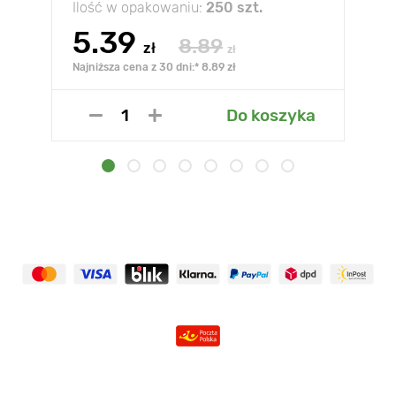
Ilość w opakowaniu:
250 szt.
5.39
8.89
zł
zł
Najniższa cena z 30 dni:* 8.89 zł
Do koszyka