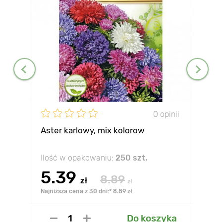
0 opinii
Aster karlowy, mix kolorow
Ilość w opakowaniu:
250 szt.
5.39
8.89
zł
zł
Najniższa cena z 30 dni:* 8.89 zł
Do koszyka