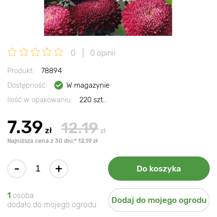
0
0 opinii
Produkt:
78894
Dostępność:
W magazynie
Ilość w opakowaniu:
220 szt..
7.39
12.19
zł
zł
Najniższa cena z 30 dni:* 12.19 zł
-
+
Do koszyka
1
osoba
Dodaj do mojego ogrodu
dodało do mojego ogrodu