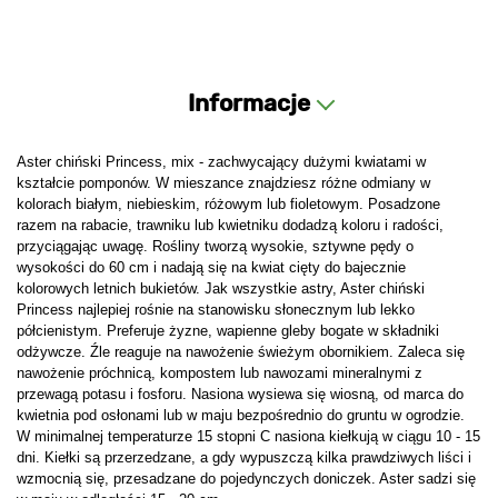
Informacje
Aster chiński Princess, mix - zachwycający dużymi kwiatami w
kształcie pomponów. W mieszance znajdziesz różne odmiany w
kolorach białym, niebieskim, różowym lub fioletowym. Posadzone
razem na rabacie, trawniku lub kwietniku dodadzą koloru i radości,
przyciągając uwagę. Rośliny tworzą wysokie, sztywne pędy o
wysokości do 60 cm i nadają się na kwiat cięty do bajecznie
kolorowych letnich bukietów. Jak wszystkie astry, Aster chiński
Princess najlepiej rośnie na stanowisku słonecznym lub lekko
półcienistym. Preferuje żyzne, wapienne gleby bogate w składniki
odżywcze. Źle reaguje na nawożenie świeżym obornikiem. Zaleca się
nawożenie próchnicą, kompostem lub nawozami mineralnymi z
przewagą potasu i fosforu. Nasiona wysiewa się wiosną, od marca do
kwietnia pod osłonami lub w maju bezpośrednio do gruntu w ogrodzie.
W minimalnej temperaturze 15 stopni C nasiona kiełkują w ciągu 10 - 15
dni. Kiełki są przerzedzane, a gdy wypuszczą kilka prawdziwych liści i
wzmocnią się, przesadzane do pojedynczych doniczek. Aster sadzi się