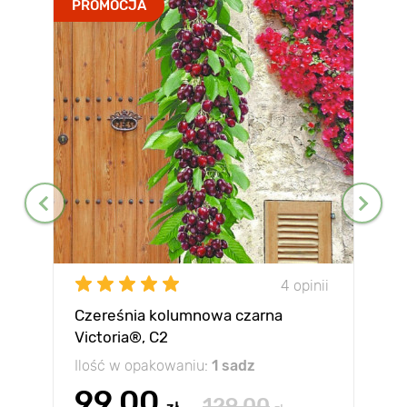
PROMOCJA
4 opinii
Czereśnia kolumnowa czarna
Victoria®, C2
Ilość w opakowaniu:
1 sadz
99.00
129.00