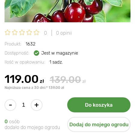
0
0 opinii
Produkt:
1632
Dostępność:
Jest w magazynie
Ilość w opakowaniu:
1 sadz.
119.00
139.00
zł
zł
Najniższa cena z 30 dni:* 139.00 zł
-
+
Do koszyka
0
osób
Dodaj do mojego ogrodu
dodało do mojego ogrodu