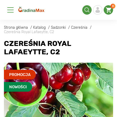
0
Strona główna
Katalog
Sadzonki
Czereśnia
Czereśnia Royal Lafaeytte, C2
CZEREŚNIA ROYAL
LAFAEYTTE, C2
PROMOCJA
NOWOŚCI