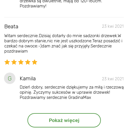
drzewka są dwuletnie, mają od 120-160cm.
Pozdrawiamy!
Beata
23 kwi 2021
Witam serdecznie.Dzisiaj dotarły do mnie sadzonki drzewek.W
bardzo dobrym stanie,nic nie jest uszkodzone.Teraz posadzić i
czekać na owoce:-)dam znać jak się przyjęły.Serdecznie
pozdrawiam
G
Kamila
23 kwi 2021
Dzień dobry, serdecznie dziękujemy za miłą i rzeczową
opinię. Życzymy sukcesów w uprawie drzewek!
Pozdrawiamy serdecznie GradinaMax
Pokaż więcej