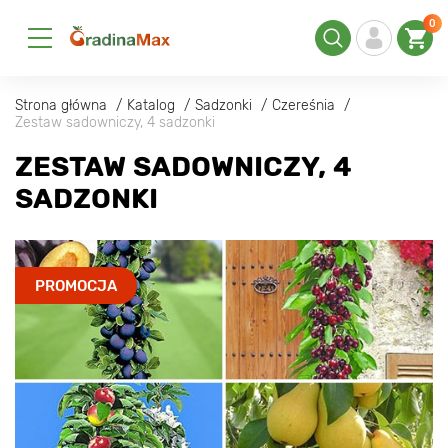
0
Strona główna
Katalog
Sadzonki
Czereśnia
Zestaw sadowniczy, 4 sadzonki
ZESTAW SADOWNICZY, 4
SADZONKI
PROMOCJA