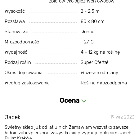
zbiorów ekologicznych owoców
Wysokość
2 - 2,5 m
Rozstawa
80 x 80 cm
Stanowisko
słońce
Mrozoodporność
- 27°С
Wydajność
4 - 12 kg na roślinę
Rodzaj roślin
Super Oferta!
Okres dojrzewania
Wczesne odmiany
Według zastosowania
Roślina mrozoodporna
Ocena
Jacek
19 wrz 2023
Świetny sklep już od lat u nich Zamawiam wszystko zawsze
ładnie zabezpieczone wszystko się przyjmuje polecam Jacek
Bułat Kraków