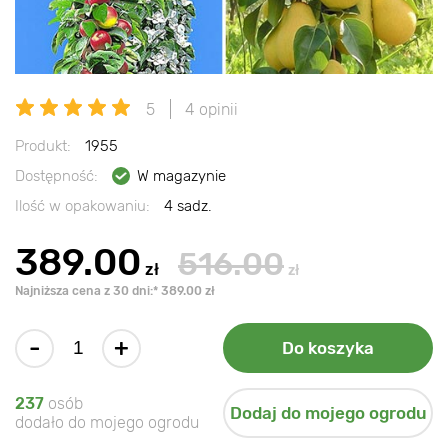
5
4 opinii
Produkt:
1955
Dostępność:
W magazynie
Ilość w opakowaniu:
4 sadz.
389.00
516.00
zł
zł
Najniższa cena z 30 dni:* 389.00 zł
-
+
Do koszyka
237
osób
Dodaj do mojego ogrodu
dodało do mojego ogrodu