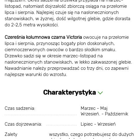
miąższem. Okres sadzenia drzewka przypada na marzec-
listopad, natomiast dojrzałość zbiorczą osiąga na przełomie
lipca i sierpnia. Najlepiej czuje się na nasłonecznionych
stanowiskach, w żyznej, dość wilgotnej glebie, gdzie dorasta
do 2-2,5 metra wysokości.
Czereśnia kolumnowa czarna Victoria
owocuje na przełomie
lipca i sierpnia, przynosząc bogaty plon doskonałych,
ciemnoczerwonych owoców o bardzo słodkim smaku.
Drzewko sadzi się w okresie marzec-listopad na
nasłonecznionych stanowiskach, w lekko zakwaszonej glebie.
Nawadnianie należy przeprowadzać co trzy dni, co zapewni
najlepsze warunki do wzrostu.
Charakterystyka
Czas sadzenia:
Marzec - Maj
Wrzesień. - Październik
Czas dojrzewania:
Lipiec - Wrzesień
Zalety
wszystko, czego potrzebujesz do dużych