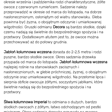
okresie września i października rodzi charakterystyczne, żółte
owoce z czerwonym rumieńcem. Sadzenie należy
przeprowadzić w okresie od marca do listopada, na dobrze
nasłonecznionym, osłoniętym od wiatru stanowisku. Gleba
powinna być żyzna, o obojętnym odczynie i umiarkowanej
wilgotności. Gruszki odmiany
Decora
są bardzo słodkie, dzięki
czemu nadają się świetnie do bezpośredniego spożycia i na
przetwory. Dodatkowym atutem jest to, że owoce można
przechowywać aż do połowy grudnia.
Jabłoń kolumnowa wczesna
dorasta do 2-2,5 metra i rodzi
pyszne, bardzo słodkie owoce. Okres sadzenia drzewka
przypada od marca do listopada.
Jabłoń kolumnowa wczesna
najlepiej rośnie na stanowiskach zacisznych i
nasłonecznionych, w glebie próchniczej, żyznej, o obojętnym
odczynie oraz umiarkowanej wilgotności. Na przełomie lipca i
sierpnia obficie owocuje żółtymi, soczystymi jabłkami, które
świetnie nadają się do bezpośredniego spożycia i na
przetwory.
Śliwa kolumnowa Imperial
to odmiana o dużych, bardzo
słodkich owocach z żółtym, łatwo odchodzącym od pestki