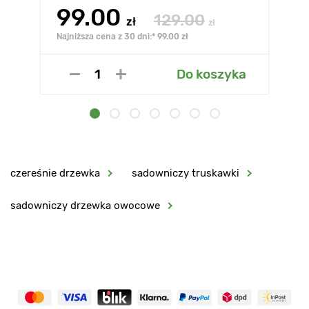
99.00
129.00
zł
zł
Najniższa cena z 30 dni:* 99.00 zł
Do koszyka
czereśnie drzewka
sadowniczy truskawki
sadowniczy drzewka owocowe