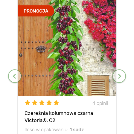
PROMOCJA
4 opinii
Czereśnia kolumnowa czarna
Victoria®, C2
Ilość w opakowaniu:
1 sadz