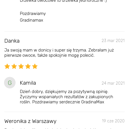
Drzewka owocowe to drzewka jednoroczne :)
Pozdrawiamy
Gradinamax
Danka
23 mar 2021
Ja swoją mam w donicy i super się trzyma. Zebrałam już
pierwsze owoce, także spokojnie mogę polecić.
G
Kamila
24 mar 2021
Dzień dobry, dziękujemy za pozytywną opinię.
Życzymy wspaniałych rezultatów z zakupionych
roślin. Pozdrawiamy serdecznie GradinaMax
Weronika z Warszawy
19 cze 2020