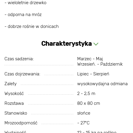
- wieloletnie drzewko
- odporna na mróz
- dobrze rośnie w donicach
Charakterystyka
Czas sadzenia:
Marzec - Maj
Wrzesień. - Październik
Czas dojrzewania:
Lipiec - Sierpień
Zalety
wysokowydajna odmiana
Wysokość
2 - 2,5 m
Rozstawa
80 x 80 cm
Stanowisko
słońce
Mrozoodporność
- 27°С
Wydajność
12 - 15 kg na roślinę