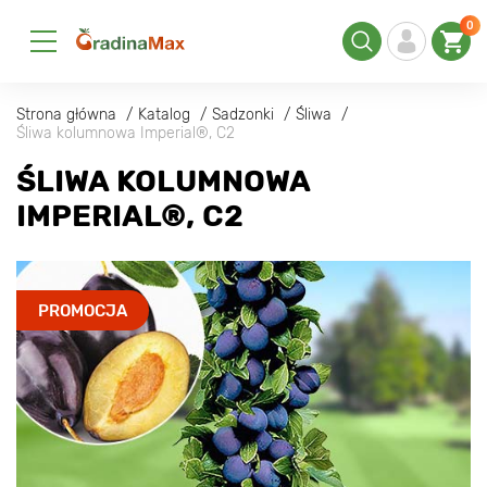
0
Strona główna
Katalog
Sadzonki
Śliwa
Śliwa kolumnowa Imperial®, C2
ŚLIWA KOLUMNOWA
IMPERIAL®, C2
PROMOCJA