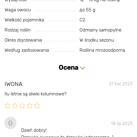
Waga owocu
до 55 g
Wielkość pojemnika
C2
Rodzaj roślin
Odmiany samopylne
Okres dojrzewania
W środku sezonu
Według zastosowania
Roślina mrozoodporna
Ocena
IWONA
21 kwi 2023
Ilu letnie są sliwki kolumnowe?
G
18 lip 2023
Dzień dobry!