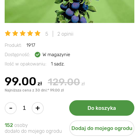
5
2 opinii
Produkt:
1917
Dostępność:
W magazynie
Ilość w opakowaniu:
1 sadz.
99.00
129.00
zł
zł
Najniższa cena z 30 dni:* 99.00 zł
-
+
Do koszyka
152
osoby
Dodaj do mojego ogrodu
dodało do mojego ogrodu