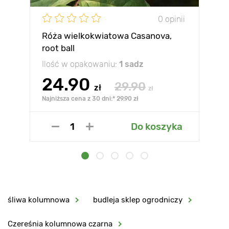
0 opinii
Róża wielkokwiatowa Casanova,
root ball
Ilość w opakowaniu:
1 sadz
24.90
29.90
zł
zł
Najniższa cena z 30 dni:* 29.90 zł
Do koszyka
śliwa kolumnowa
budleja sklep ogrodniczy
Czereśnia kolumnowa czarna