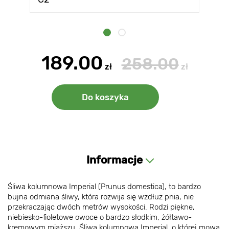
189.00
258.00
zł
zł
Do koszyka
Informacje
Śliwa kolumnowa Imperial (Prunus domestica), to bardzo
bujna odmiana śliwy, która rozwija się wzdłuż pnia, nie
przekraczając dwóch metrów wysokości. Rodzi piękne,
niebiesko-fioletowe owoce o bardzo słodkim, żółtawo-
kremowym miąższu. Śliwa kolumnowa Imperial, o której mowa