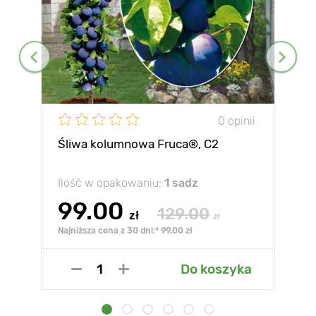
0 opinii
Śliwa kolumnowa Fruca®, C2
Ilość w opakowaniu:
1 sadz
99.00
129.00
zł
zł
Najniższa cena z 30 dni:* 99.00 zł
Do koszyka