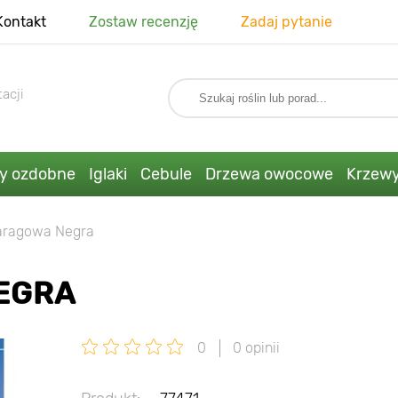
Kontakt
Zostaw recenzję
Zadaj pytanie
acji
ny ozdobne
Iglaki
Cebule
Drzewa owocowe
Krzew
aragowa Negra
EGRA
0
0 opinii