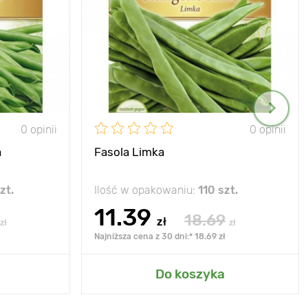
0 opinii
0 opinii
a
Fasola Limka
zt.
Ilość w opakowaniu:
110 szt.
11.39
18.69
zł
zł
zł
Najniższa cena z 30 dni:* 18.69 zł
Do koszyka