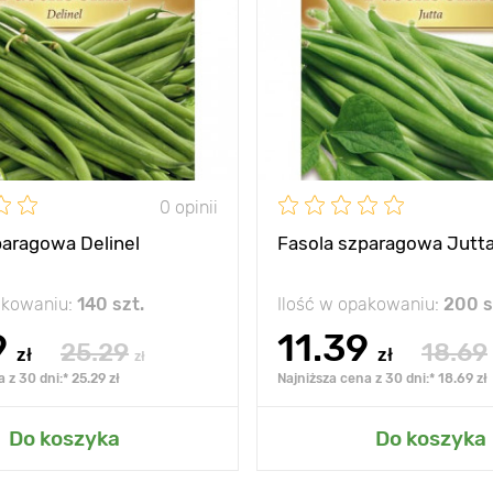
0 opinii
paragowa Delinel
Fasola szparagowa Jutt
akowaniu:
140 szt.
Ilość w opakowaniu:
200 s
9
11.39
25.29
18.69
zł
zł
zł
 z 30 dni:* 25.29 zł
Najniższa cena z 30 dni:* 18.69 zł
Do koszyka
Do koszyka