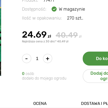
Produkt:
77471
Dostępność:
W magazynie
Ilość w opakowaniu:
270 szt..
24.69
40.49
zł
zł
Najniższa cena z 30 dni:* 40.49 zł
-
+
Do ko
Dodaj d
0
osób
dodało do mojego ogrodu
ogr
OCENA
DOSTAWA I P