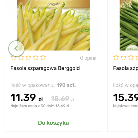
0 opinii
Fasola szparagowa Berggold
Fasola sz
Ilość w opakowaniu:
190 szt.
Ilość w op
11.39
15.3
18.69
zł
zł
Najniższa cena z 30 dni:* 18.69 zł
Najniższa cena
Do koszyka