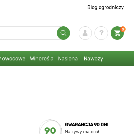
Blog ogrodniczy
0
y owocowe
Winorośla
Nasiona
Nawozy
GWARANCJA 90 DNI
90
Na żywy materiał