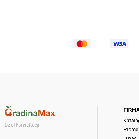
FIRM
Katal
Dział konsultacji
Promo
O nas