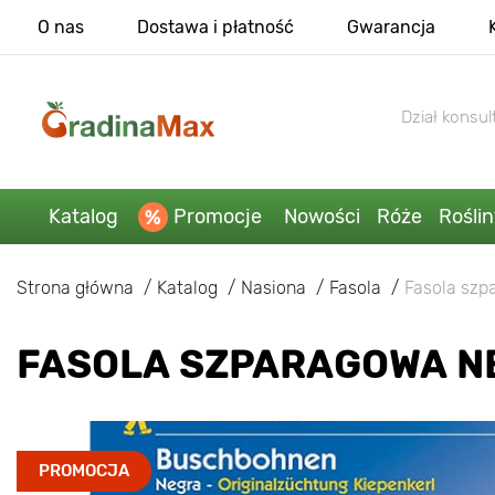
O nas
Dostawa i płatność
Gwarancja
Dział konsult
Katalog
Promocje
Nowości
Róże
Rośli
Strona główna
Katalog
Nasiona
Fasola
Fasola szp
FASOLA SZPARAGOWA N
PROMOCJA