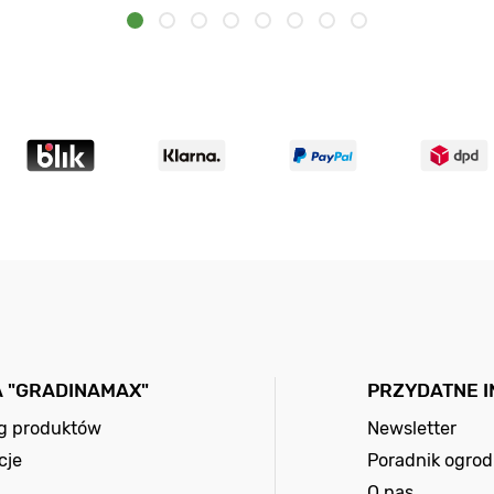
A "GRADINAMAX"
PRZYDATNE 
og produktów
Newsletter
cje
Poradnik ogrod
O nas