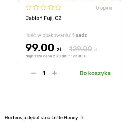
0 opinii
Jabłoń Fuji, С2
Ilość w opakowaniu:
1 sadz
99.00
129.00
zł
zł
Najniższa cena z 30 dni:* 129.00 zł
Do koszyka
Hortensja dębolistna Little Honey