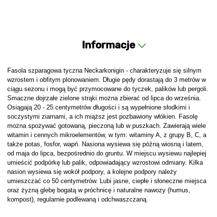
Informacje
Fasola szparagowa tyczna Neckarkonigin - charakteryzuje się silnym
wzrostem i obfitym plonowaniem. Długie pędy dorastają do 3 metrów w
ciągu sezonu i mogą być przymocowane do tyczek, palików lub pergoli.
Smaczne dojrzałe zielone strąki można zbierać od lipca do września.
Osiągają 20 - 25 centymetrów długości i są wypełnione słodkimi i
soczystymi ziarnami, a ich miąższ jest pozbawiony włókien. Fasolę
można spożywać gotowaną, pieczoną lub w puszkach. Zawierają wiele
witamin i cennych mikroelementów, w tym: witaminy A, z grupy B, C, a
także potas, fosfor, wapń. Nasiona wysiewa się późną wiosną i latem,
od maja do lipca, bezpośrednio do gruntu. W miejscu wysiewu najlepiej
umieścić podpórkę lub palik, odpowiadający wzrostowi odmiany. Kilka
nasion wysiewa się wokół podpory, a kolejne podpory należy
umieszczać co 50 centymetrów. Lubi jasne, ciepłe i słoneczne miejsca
oraz żyzną glebę bogatą w próchnicę i naturalne nawozy (humus,
kompost), regularnie podlewaną i odchwaszczaną.