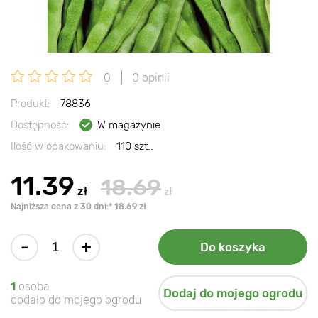
0
0 opinii
Produkt:
78836
Dostępność:
W magazynie
Ilość w opakowaniu:
110 szt..
11.39
18.69
zł
zł
Najniższa cena z 30 dni:* 18.69 zł
-
+
Do koszyka
1
osoba
Dodaj do mojego ogrodu
dodało do mojego ogrodu