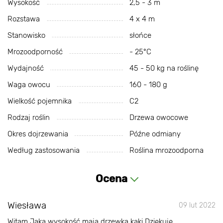
Wysokość
2,5 - 3 m
Rozstawa
4 x 4 m
Stanowisko
słońce
Mrozoodporność
- 25°С
Wydajność
45 - 50 kg na roślinę
Waga owocu
160 - 180 g
Wielkość pojemnika
C2
Rodzaj roślin
Drzewa owocowe
Okres dojrzewania
Późne odmiany
Według zastosowania
Roślina mrozoodporna
Ocena
Wiesława
09 lut 2022
Witam Jaką wysokość mają drzewka kaki Dziękuję