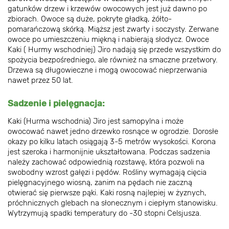
gatunków drzew i krzewów owocowych jest już dawno po
zbiorach. Owoce są duże, pokryte gładką, żółto-
pomarańczową skórką. Miąższ jest zwarty i soczysty. Zerwane
owoce po umieszczeniu miękną i nabierają słodycz. Owoce
Kaki ( Hurmy wschodniej) Jiro nadają się przede wszystkim do
spożycia bezpośredniego, ale również na smaczne przetwory.
Drzewa są długowieczne i mogą owocować nieprzerwania
nawet przez 50 lat.
Sadzenie i pielęgnacja:
Kaki (Hurma wschodnia) Jiro jest samopylna i może
owocować nawet jedno drzewko rosnące w ogrodzie. Dorosłe
okazy po kilku latach osiągają 3-5 metrów wysokości. Korona
jest szeroka i harmonijnie ukształtowana. Podczas sadzenia
należy zachować odpowiednią rozstawę, która pozwoli na
swobodny wzrost gałęzi i pędów. Rośliny wymagają cięcia
pielęgnacyjnego wiosną, zanim na pędach nie zaczną
otwierać się pierwsze pąki. Kaki rosną najlepiej w żyznych,
próchnicznych glebach na słonecznym i ciepłym stanowisku.
Wytrzymują spadki temperatury do -30 stopni Celsjusza.