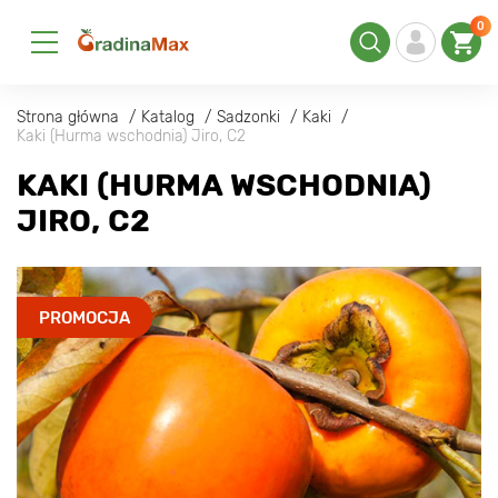
0
Strona główna
Katalog
Sadzonki
Kaki
Kaki (Hurma wschodnia) Jiro, С2
KAKI (HURMA WSCHODNIA)
JIRO, С2
PROMOCJA