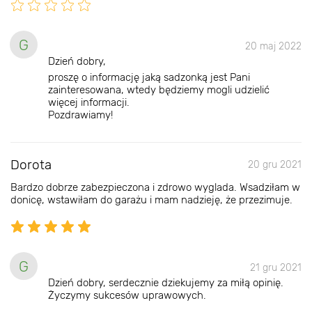
G
20 maj 2022
Dzień dobry,
proszę o informację jaką sadzonką jest Pani
zainteresowana, wtedy będziemy mogli udzielić
więcej informacji.
Pozdrawiamy!
Dorota
20 gru 2021
Bardzo dobrze zabezpieczona i zdrowo wyglada. Wsadziłam w
donicę, wstawiłam do garażu i mam nadzieję, że przezimuje.
G
21 gru 2021
Dzień dobry, serdecznie dziekujemy za miłą opinię.
Życzymy sukcesów uprawowych.