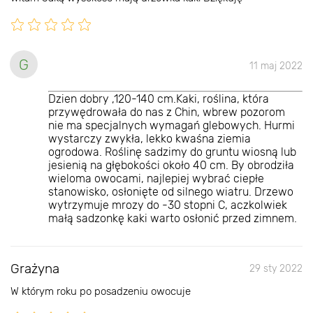
G
11 maj 2022
Dzien dobry ,120-140 cm.Kaki, roślina, która
przywędrowała do nas z Chin, wbrew pozorom
nie ma specjalnych wymagań glebowych. Hurmi
wystarczy zwykła, lekko kwaśna ziemia
ogrodowa. Roślinę sadzimy do gruntu wiosną lub
jesienią na głębokości około 40 cm. By obrodziła
wieloma owocami, najlepiej wybrać ciepłe
stanowisko, osłonięte od silnego wiatru. Drzewo
wytrzymuje mrozy do -30 stopni C, aczkolwiek
małą sadzonkę kaki warto osłonić przed zimnem.
Grażyna
29 sty 2022
W którym roku po posadzeniu owocuje