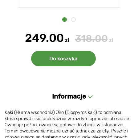
249.00
318.00
zł
zł
Do koszyka
Informacje
Kaki (Hurma wschodnia) Jiro (Diospyros kaki) to odmiana,
która sprawdzi się praktycznie w każdym ogrodzie lub sadzie.
Owocuje późno, owoce są gotowe do zbioru w listopadzie.
Termin owocowania można uznać jednak za zaletę. Pyszne i
zdrowe owoce są dostępne w czasie, gdy większość innych