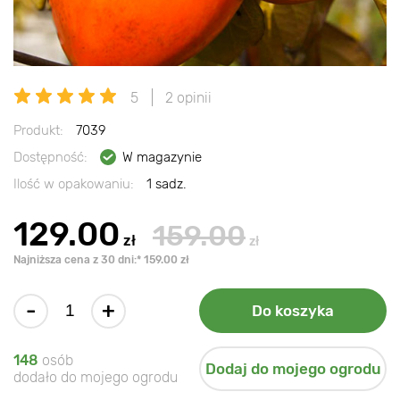
5
2 opinii
Produkt:
7039
Dostępność:
W magazynie
Ilość w opakowaniu:
1 sadz.
129.00
159.00
zł
zł
Najniższa cena z 30 dni:* 159.00 zł
-
+
Do koszyka
148
osób
Dodaj do mojego ogrodu
dodało do mojego ogrodu