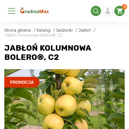
0
Strona główna
Katalog
Sadzonki
Jabłoń
Jabłoń kolumnowa Bolero®, C2
JABŁOŃ KOLUMNOWA
BOLERO®, C2
PROMOCJA