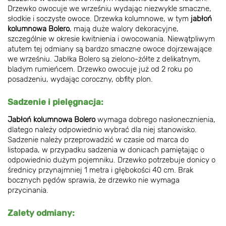
Drzewko owocuje we wrześniu wydając niezwykle smaczne,
słodkie i soczyste owoce. Drzewka kolumnowe, w tym
jabłoń
kolumnowa Bolero
, mają duże walory dekoracyjne,
szczególnie w okresie kwitnienia i owocowania. Niewątpliwym
atutem tej odmiany są bardzo smaczne owoce dojrzewające
we wrześniu. Jabłka Bolero są zielono-żółte z delikatnym,
bladym rumieńcem. Drzewko owocuje już od 2 roku po
posadzeniu, wydając coroczny, obfity plon.
Sadzenie i pielęgnacja:
Jabłoń kolumnowa Bolero
wymaga dobrego nasłonecznienia,
dlatego należy odpowiednio wybrać dla niej stanowisko.
Sadzenie należy przeprowadzić w czasie od marca do
listopada, w przypadku sadzenia w donicach pamiętając o
odpowiednio dużym pojemniku. Drzewko potrzebuje donicy o
średnicy przynajmniej 1 metra i głębokości 40 cm. Brak
bocznych pędów sprawia, że drzewko nie wymaga
przycinania.
Zalety odmiany: