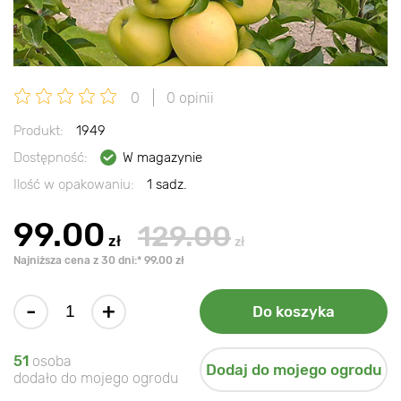
0
0 opinii
Produkt:
1949
Dostępność:
W magazynie
Ilość w opakowaniu:
1 sadz.
99.00
129.00
zł
zł
Najniższa cena z 30 dni:* 99.00 zł
-
+
Do koszyka
51
osoba
Dodaj do mojego ogrodu
dodało do mojego ogrodu