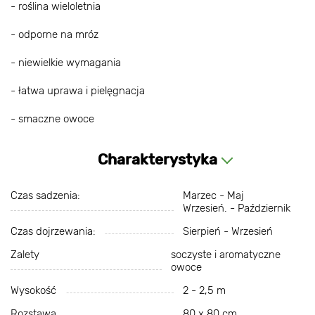
- roślina wieloletnia
- odporne na mróz
- niewielkie wymagania
- łatwa uprawa i pielęgnacja
- smaczne owoce
Charakterystyka
Czas sadzenia:
Marzec - Maj
Wrzesień. - Październik
Czas dojrzewania:
Sierpień - Wrzesień
Zalety
soczyste i aromatyczne
owoce
Wysokość
2 - 2,5 m
Rozstawa
80 x 80 cm