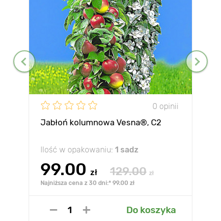
0 opinii
Jabłoń kolumnowa Vesna®, C2
Ilość w opakowaniu:
1 sadz
99.00
129.00
zł
zł
Najniższa cena z 30 dni:* 99.00 zł
Do koszyka