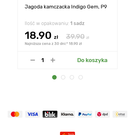
Jagoda kamczacka Indigo Gem, P9
Ilość w opakowaniu:
1 sadz
18.90
39.90
zł
zł
Najniższa cena z 30 dni:* 18.90 zł
Do koszyka