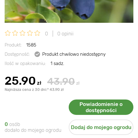
0
0 opinii
Produkt:
1585
Dostępność:
Produkt chwilowo niedostępny
Ilość w opakowaniu:
1 sadz.
25.90
43.90
zł
zł
Najniższa cena z 30 dni:* 43.90 zł
Powiadomienie o
dostępności
0
osób
Dodaj do mojego ogrodu
dodało do mojego ogrodu