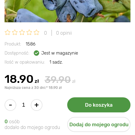
0
0 opinii
Produkt:
1586
Dostępność:
Jest w magazynie
Ilość w opakowaniu:
1 sadz.
18.90
39.90
zł
zł
Najniższa cena z 30 dni:* 18.90 zł
-
+
Do koszyka
0
osób
Dodaj do mojego ogrodu
dodało do mojego ogrodu