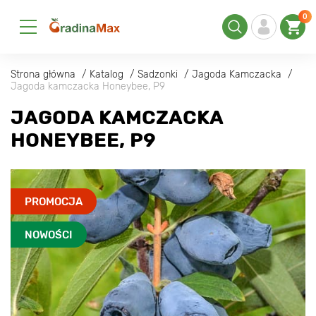
0
Strona główna
Katalog
Sadzonki
Jagoda Kamczacka
Jagoda kamczacka Honeybee, P9
JAGODA KAMCZACKA
HONEYBEE, P9
PROMOCJA
NOWOŚCI