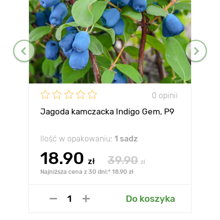
0 opinii
Jagoda kamczacka Indigo Gem, P9
Ilość w opakowaniu:
1 sadz
18.90
39.90
zł
zł
Najniższa cena z 30 dni:* 18.90 zł
Do koszyka