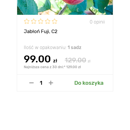
0 opinii
Jabłoń Fuji, С2
Ilość w opakowaniu:
1 sadz
99.00
129.00
zł
zł
Najniższa cena z 30 dni:* 129.00 zł
Do koszyka