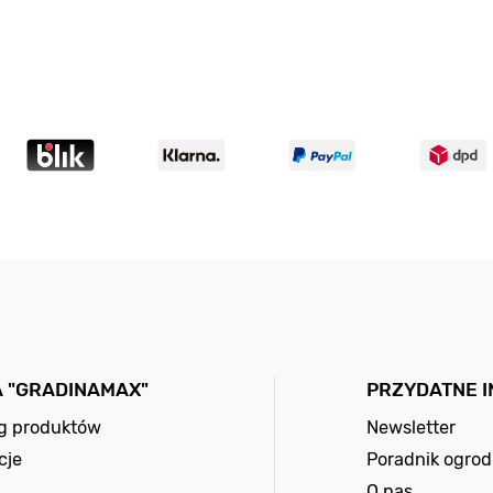
A "GRADINAMAX"
PRZYDATNE 
og produktów
Newsletter
cje
Poradnik ogrod
O nas