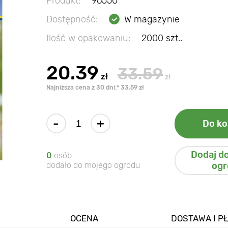
Produkt:
96550
Dostępność:
W magazynie
Ilość w opakowaniu:
2000 szt..
20.39
33.59
zł
zł
Najniższa cena z 30 dni:* 33.59 zł
-
+
Do ko
Dodaj d
0
osób
dodało do mojego ogrodu
ogr
OCENA
DOSTAWA I P