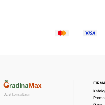
FIRM
Katal
Dział konsultacji
Promo
O nas