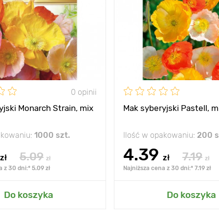
0 opinii
jski Monarch Strain, mix
Mak syberyjski Pastell, 
akowaniu:
1000 szt.
Ilość w opakowaniu:
200 s
4.39
5.09
7.19
zł
zł
zł
zł
 z 30 dni:* 5.09 zł
Najniższa cena z 30 dni:* 7.19 zł
Do koszyka
Do koszyka