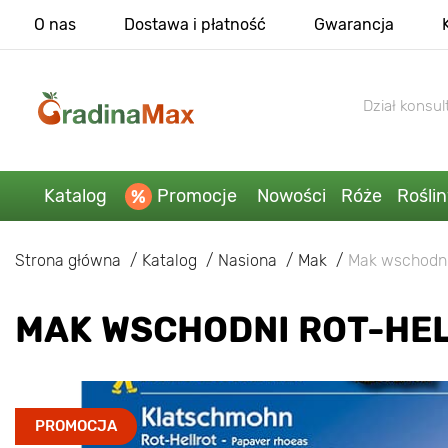
O nas
Dostawa i płatność
Gwarancja
Dział konsult
Katalog
Promocje
Nowości
Róże
Rośli
Strona główna
Katalog
Nasiona
Mak
Mak wschodni
MAK WSCHODNI ROT-HE
PROMOCJA