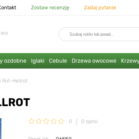
Kontakt
Zostaw recenzję
Zadaj pytanie
acji
ny ozdobne
Iglaki
Cebule
Drzewa owocowe
Krzew
 Rot-Hellrot
LLROT
0
0 opinii