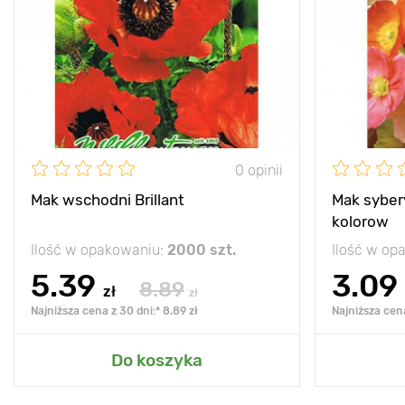
0 opinii
Mak wschodni Brillant
Mak sybery
kolorow
Ilość w opakowaniu:
2000 szt.
Ilość w op
5.39
3.09
8.89
zł
zł
Najniższa cena z 30 dni:* 8.89 zł
Najniższa cena
Do koszyka