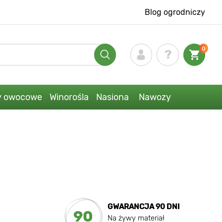
Blog ogrodniczy
0
y owocowe
Winorośla
Nasiona
Nawozy
GWARANCJA 90 DNI
90
Na żywy materiał