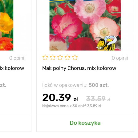
0 opinii
0 opinii
mix kolorow
Mak polny Chorus, mix kolorow
zt.
Ilość w opakowaniu:
500 szt.
20.39
33.59
zł
zł
Najniższa cena z 30 dni:* 33.59 zł
Do koszyka