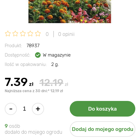
0
0 opinii
Produkt:
78937
Dostępność:
W magazynie
Ilość w opakowaniu:
2 g.
7.39
12.19
zł
zł
Najniższa cena z 30 dni:* 12.19 zł
-
+
Do koszyka
9
osób
Dodaj do mojego ogrodu
dodało do mojego ogrodu