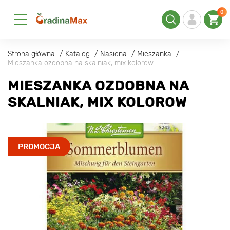
0
Strona główna
Katalog
Nasiona
Mieszanka
Mieszanka ozdobna na skalniak, mix kolorow
MIESZANKA OZDOBNA NA
SKALNIAK, MIX KOLOROW
PROMOCJA