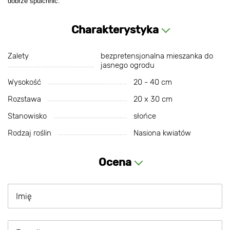
dobrze spulchnić.
Charakterystyka
Zalety
bezpretensjonalna mieszanka do
jasnego ogrodu
Wysokość
20 - 40 cm
Rozstawa
20 х 30 cm
Stanowisko
słońce
Rodzaj roślin
Nasiona kwiatów
Ocena