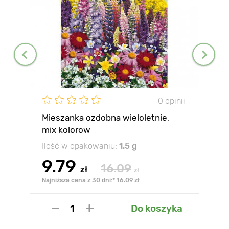
0 opinii
Mieszanka ozdobna wieloletnie,
mix kolorow
Ilość w opakowaniu:
1.5 g
9.79
16.09
zł
zł
Najniższa cena z 30 dni:* 16.09 zł
Do koszyka