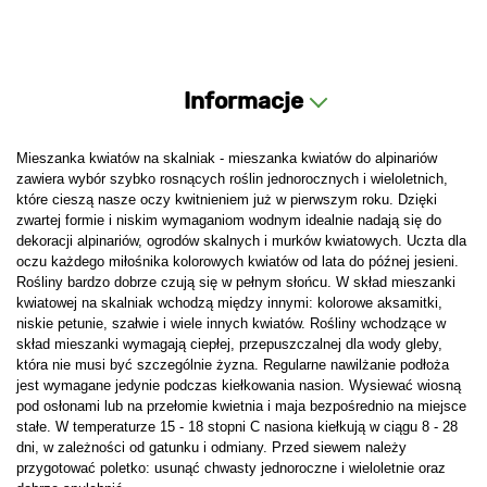
Informacje
Mieszanka kwiatów na skalniak - mieszanka kwiatów do alpinariów
zawiera wybór szybko rosnących roślin jednorocznych i wieloletnich,
które cieszą nasze oczy kwitnieniem już w pierwszym roku. Dzięki
zwartej formie i niskim wymaganiom wodnym idealnie nadają się do
dekoracji alpinariów, ogrodów skalnych i murków kwiatowych. Uczta dla
oczu każdego miłośnika kolorowych kwiatów od lata do późnej jesieni.
Rośliny bardzo dobrze czują się w pełnym słońcu. W skład mieszanki
kwiatowej na skalniak wchodzą między innymi: kolorowe aksamitki,
niskie petunie, szałwie i wiele innych kwiatów. Rośliny wchodzące w
skład mieszanki wymagają ciepłej, przepuszczalnej dla wody gleby,
która nie musi być szczególnie żyzna. Regularne nawilżanie podłoża
jest wymagane jedynie podczas kiełkowania nasion. Wysiewać wiosną
pod osłonami lub na przełomie kwietnia i maja bezpośrednio na miejsce
stałe. W temperaturze 15 - 18 stopni C nasiona kiełkują w ciągu 8 - 28
dni, w zależności od gatunku i odmiany. Przed siewem należy
przygotować poletko: usunąć chwasty jednoroczne i wieloletnie oraz