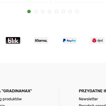
A "GRADINAMAX"
PRZYDATNE 
og produktów
Newsletter
cje
Poradnik ogrod