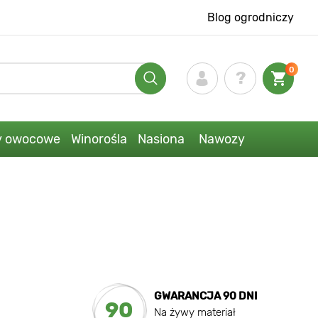
Blog ogrodniczy
0
y owocowe
Winorośla
Nasiona
Nawozy
GWARANCJA 90 DNI
90
Na żywy materiał