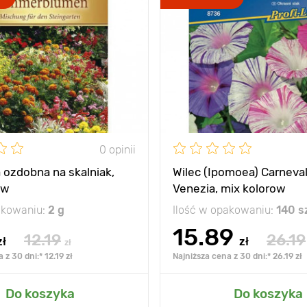
0 opinii
 ozdobna na skalniak,
Wilec (Ipomoea) Carneval
ow
Venezia, mix kolorow
akowaniu:
2 g
Ilość w opakowaniu:
140 s
15.89
12.19
26.19
zł
zł
zł
 z 30 dni:* 12.19 zł
Najniższa cena z 30 dni:* 26.19 zł
Do koszyka
Do koszyka