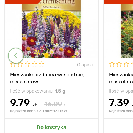
0 opinii
Mieszanka ozdobna wieloletnie,
Mieszanka
mix kolorow
mix kolor
Ilość w opakowaniu:
1.5 g
Ilość w op
9.79
7.39
16.09
zł
zł
Najniższa cena z 30 dni:* 16.09 zł
Najniższa cena
Do koszyka