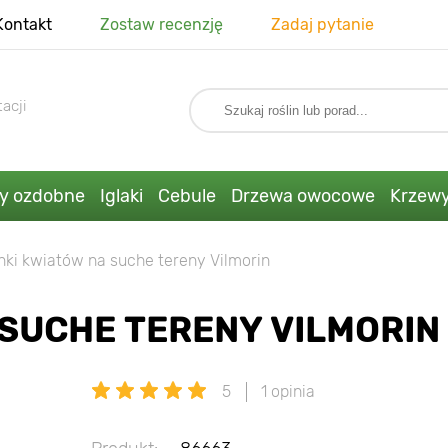
Kontakt
Zostaw recenzję
Zadaj pytanie
acji
ny ozdobne
Iglaki
Cebule
Drzewa owocowe
Krzew
nki kwiatów na suche tereny Vilmorin
 SUCHE TERENY VILMORIN
5
1 opinia