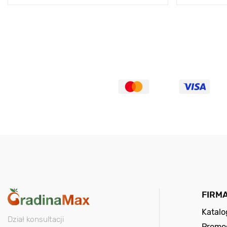
FIRM
Katal
Dział konsultacji
Promo