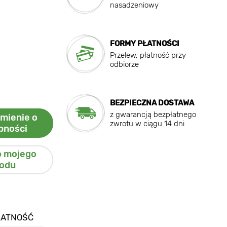
nasadzeniowy
FORMY PŁATNOŚCI
Przelew, płatność przy
odbiorze
BEZPIECZNA DOSTAWA
z gwarancją bezpłatnego
mienie o
zwrotu w ciągu 14 dni
pności
o mojego
odu
ŁATNOŚĆ