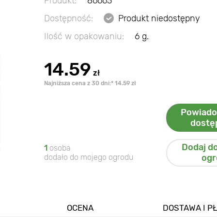
Produkt:
86663
Dostępność:
Produkt niedostępny
Ilość w opakowaniu:
6 g.
14.59
zł
Najniższa cena z 30 dni:* 14.59 zł
Powiado
dostę
Dodaj d
1
osoba
dodało do mojego ogrodu
ogr
OCENA
DOSTAWA I P