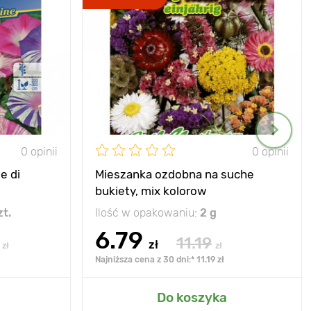
0 opinii
0 opinii
e di
Mieszanka ozdobna na suche
bukiety, mix kolorow
zt.
Ilość w opakowaniu:
2 g
6.79
11.19
zł
zł
zł
Najniższa cena z 30 dni:* 11.19 zł
Do koszyka