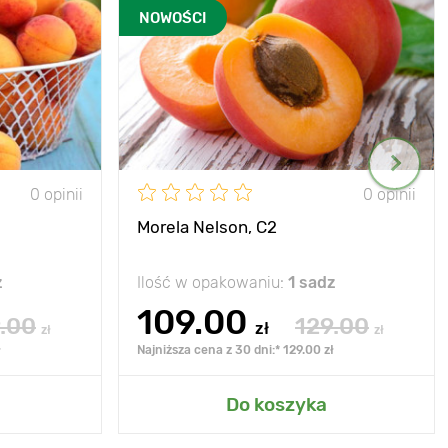
NOWOŚCI
0 opinii
0 opinii
Morela Nelson, C2
z
Ilość w opakowaniu:
1 sadz
109.00
.00
129.00
zł
zł
zł
ł
Najniższa cena z 30 dni:* 129.00 zł
Do koszyka