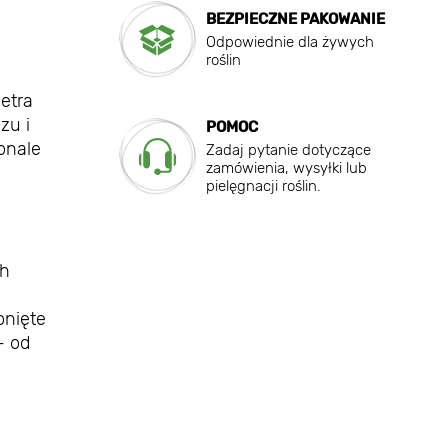
BEZPIECZNE PAKOWANIE
Odpowiednie dla żywych
roślin
etra
zu i
POMOC
onale
Zadaj pytanie dotyczące
zamówienia, wysyłki lub
pielęgnacji roślin.
ch
onięte
- od