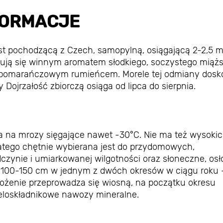
FORMACJE
st pochodzącą z Czech, samopylną, osiągającą 2-2,5 m
ą się winnym aromatem słodkiego, soczystego miążs
 pomarańczowym rumieńcem. Morele tej odmiany dosk
 Dojrzałość zbiorczą osiąga od lipca do sierpnia.
na na mrozy sięgające nawet -30°C. Nie ma też wysoki
atego chętnie wybierana jest do przydomowych,
czynie i umiarkowanej wilgotności oraz słoneczne, osł
ie 100-150 cm w jednym z dwóch okresów w ciągu roku 
ożenie przeprowadza się wiosną, na początku okresu
eloskładnikowe nawozy mineralne.