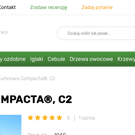
Kontakt
Zostaw recenzję
Zadaj pytanie
acji
ny ozdobne
Iglaki
Cebule
Drzewa owocowe
Krzew
olumnowa Compacta®, C2
MPACTA®, C2
5
1 opinia