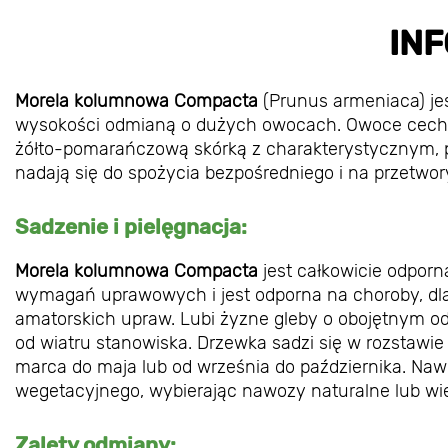
IN
Morela kolumnowa Compacta
(Prunus armeniaca) je
wysokości odmianą o dużych owocach. Owoce cechuj
żółto-pomarańczową skórką z charakterystycznym,
nadają się do spożycia bezpośredniego i na przetwory
Sadzenie i pielęgnacja:
Morela kolumnowa Compacta
jest całkowicie odpor
wymagań uprawowych i jest odporna na choroby, dl
amatorskich upraw. Lubi żyzne gleby o obojętnym od
od wiatru stanowiska. Drzewka sadzi się w rozstaw
marca do maja lub od września do października. Naw
wegetacyjnego, wybierając nawozy naturalne lub wi
Zalety odmiany: