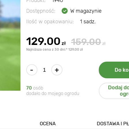
Produkt:
1940
Dostępność:
W magazynie
Ilość w opakowaniu:
1 sadz.
129.00
159.00
zł
zł
Najniższa cena z 30 dni:* 129.00 zł
-
+
Do ko
Dodaj d
70
osób
dodało do mojego ogrodu
ogr
OCENA
DOSTAWA I P