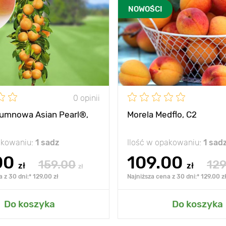
NOWOŚCI
0 opinii
lumnowa Asian Pearl®,
Morela Medflo, C2
akowaniu:
1 sadz
Ilość w opakowaniu:
1 sad
00
109.00
159.00
129
zł
zł
zł
 z 30 dni:* 129.00 zł
Najniższa cena z 30 dni:* 129.00 z
Do koszyka
Do koszyka