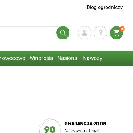
Blog ogrodniczy
0
y owocowe
Winorośla
Nasiona
Nawozy
GWARANCJA 90 DNI
90
Na żywy materiał