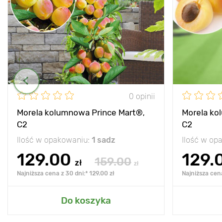
0 opinii
Morela kolumnowa Prince Mart®,
Morela ko
C2
C2
Ilość w opakowaniu:
1 sadz
Ilość w op
129.00
129.
159.00
zł
zł
Najniższa cena z 30 dni:* 129.00 zł
Najniższa cena
Do koszyka