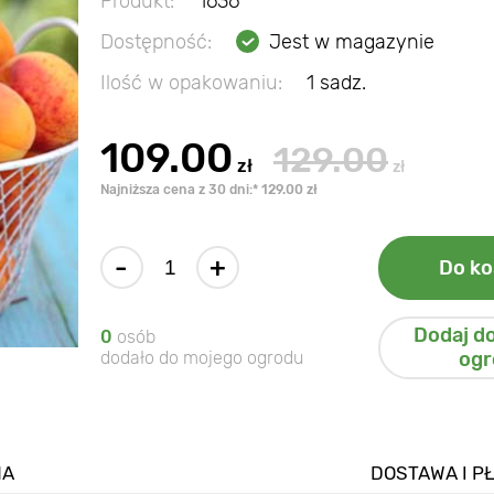
Produkt:
1636
Dostępność:
Jest w magazynie
Ilość w opakowaniu:
1 sadz.
109.00
129.00
zł
zł
Najniższa cena z 30 dni:* 129.00 zł
-
+
Do ko
Dodaj d
0
osób
dodało do mojego ogrodu
ogr
NA
DOSTAWA I P