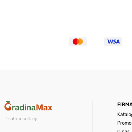
FIRM
Katal
Dział konsultacji
Promo
O nas