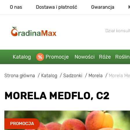
O nas
Dostawa i płatność
Gwarancja
Dział konsult
Katalog
Promocje
Nowości
Róże
Rośli
Strona główna
Katalog
Sadzonki
Morela
Morela Me
MORELA MEDFLO, C2
PROMOCJA