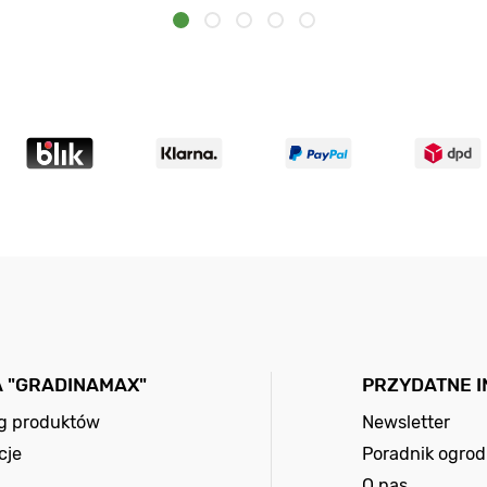
A "GRADINAMAX"
PRZYDATNE 
og produktów
Newsletter
cje
Poradnik ogrod
O nas