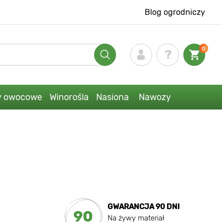
Blog ogrodniczy
0
y owocowe
Winorośla
Nasiona
Nawozy
GWARANCJA 90 DNI
90
Na żywy materiał