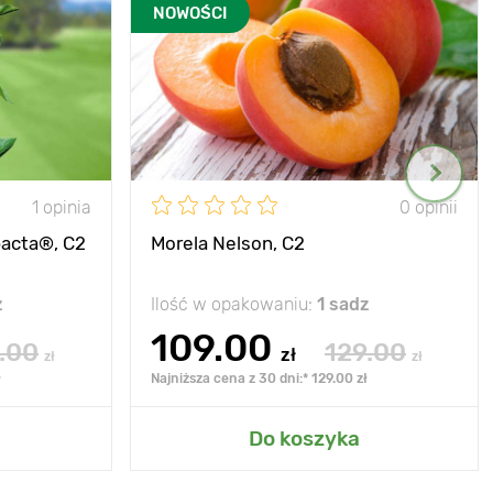
NOWOŚCI
1 opinia
0 opinii
acta®, C2
Morela Nelson, C2
z
Ilość w opakowaniu:
1 sadz
109.00
.00
129.00
zł
zł
zł
ł
Najniższa cena z 30 dni:* 129.00 zł
Do koszyka