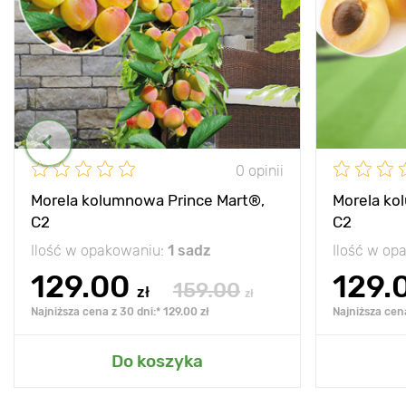
0 opinii
Morela kolumnowa Prince Mart®,
Morela ko
C2
C2
Ilość w opakowaniu:
1 sadz
Ilość w op
129.00
129.
159.00
zł
zł
Najniższa cena z 30 dni:* 129.00 zł
Najniższa cena
Do koszyka