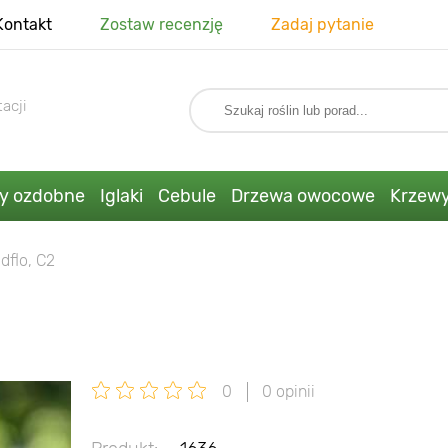
Kontakt
Zostaw recenzję
Zadaj pytanie
acji
ny ozdobne
Iglaki
Cebule
Drzewa owocowe
Krzew
dflo, C2
0
0 opinii