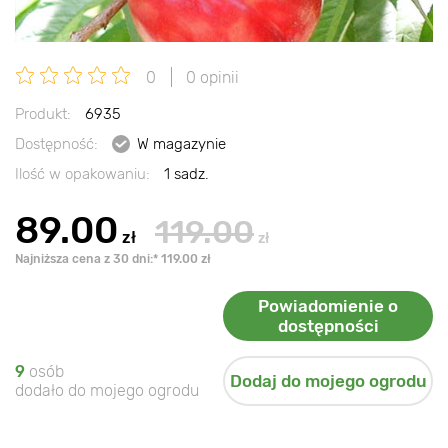
0
0 opinii
Produkt:
6935
Dostępność:
W magazynie
Ilość w opakowaniu:
1 sadz.
89.00
119.00
zł
zł
Najniższa cena z 30 dni:* 119.00 zł
Powiadomienie o
dostępności
9
osób
Dodaj do mojego ogrodu
dodało do mojego ogrodu