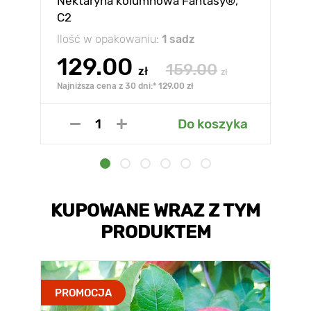
Nektaryna kolumnowa Fantasy®,
C2
Ilość w opakowaniu:
1 sadz
129.00
159.00
zł
zł
Najniższa cena z 30 dni:* 129.00 zł
Do koszyka
KUPOWANE WRAZ Z TYM
PRODUKTEM
PROMOCJA