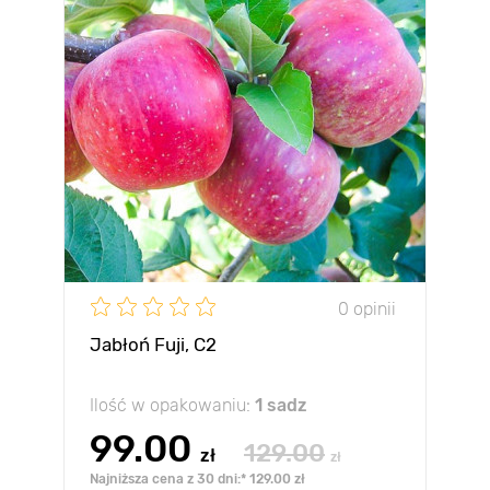
0 opinii
Jabłoń Fuji, С2
Ilość w opakowaniu:
1 sadz
99.00
129.00
zł
zł
Najniższa cena z 30 dni:* 129.00 zł