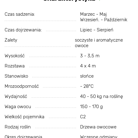
Czas sadzenia:
Marzec - Maj
Wrzesień. - Październik
Czas dojrzewania:
Lipiec - Sierpień
Zalety
soczyste i aromatyczne
owoce
Wysokość
3 - 3,5 m
Rozstawa
4 x 4 m
Stanowisko
słońce
Mrozoodporność
- 28°С
Wydajność
40 - 50 kg na roślinę
Waga owocu
150 - 170 g
Wielkość pojemnika
C2
Rodzaj roślin
Drzewa owocowe
Okres dojrzewania
Wczesne odmiany