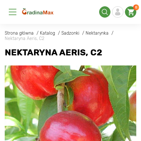
0
Strona główna
Katalog
Sadzonki
Nektarynka
Nektaryna Aeris, С2
NEKTARYNA AERIS, С2