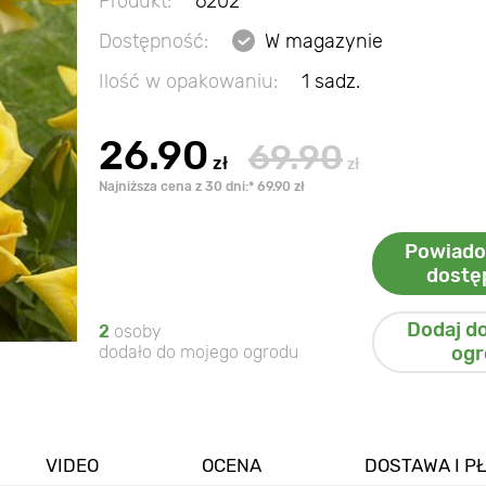
Produkt:
6202
Dostępność:
W magazynie
Ilość w opakowaniu:
1 sadz.
26.90
69.90
zł
zł
Najniższa cena z 30 dni:* 69.90 zł
Powiado
dostę
Dodaj d
2
osoby
dodało do mojego ogrodu
ogr
VIDEO
OCENA
DOSTAWA I P