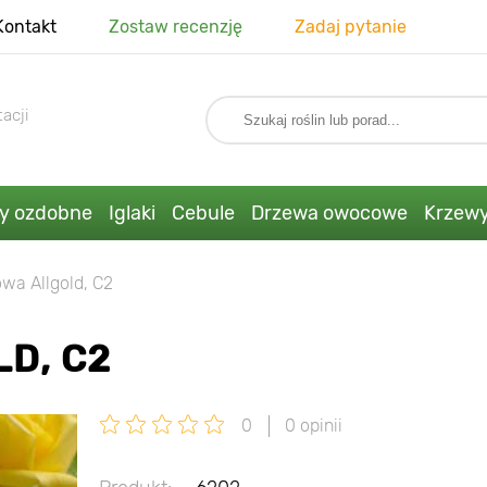
Kontakt
Zostaw recenzję
Zadaj pytanie
acji
ny ozdobne
Iglaki
Cebule
Drzewa owocowe
Krzew
wa Allgold, C2
D, C2
0
0 opinii