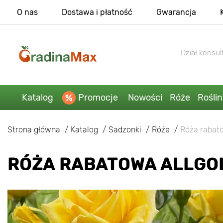
O nas
Dostawa i płatność
Gwarancja
Dział konsult
Katalog
Promocje
Nowości
Róże
Rośli
Strona główna
Katalog
Sadzonki
Róże
Róża rabato
RÓŻA RABATOWA ALLGOL