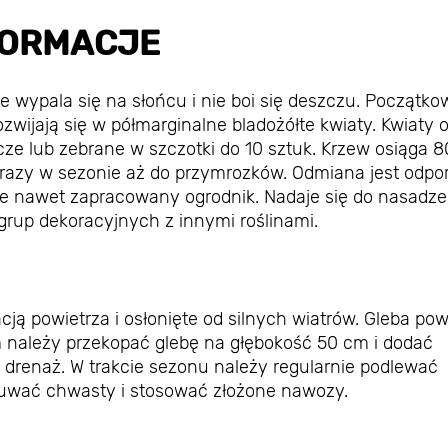
FORMACJE
ie wypala się na słońcu i nie boi się deszczu. Początk
rozwijają się w półmarginalne bladożółte kwiaty. Kwiaty 
ze lub zebrane w szczotki do 10 sztuk. Krzew osiąga 
 razy w sezonie aż do przymrozków. Odmiana jest odpo
ie nawet zapracowany ogrodnik. Nadaje się do nasadz
grup dekoracyjnych z innymi roślinami.
cją powietrza i osłonięte od silnych wiatrów. Gleba po
 należy przekopać glebę na głębokość 50 cm i dodać
i drenaż. W trakcie sezonu należy regularnie podlewać
usuwać chwasty i stosować złożone nawozy.