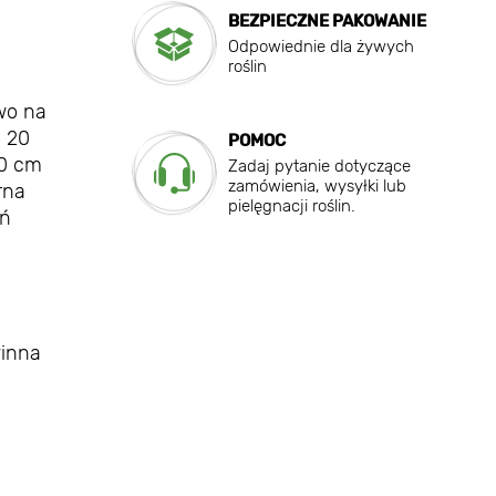
BEZPIECZNE PAKOWANIE
Odpowiednie dla żywych
roślin
owo na
o 20
POMOC
80 cm
Zadaj pytanie dotyczące
zamówienia, wysyłki lub
rna
pielęgnacji roślin.
eń
winna