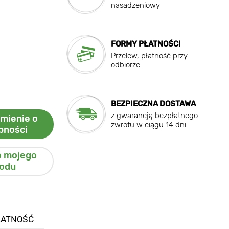
nasadzeniowy
FORMY PŁATNOŚCI
Przelew, płatność przy
odbiorze
BEZPIECZNA DOSTAWA
z gwarancją bezpłatnego
mienie o
zwrotu w ciągu 14 dni
pności
o mojego
odu
ŁATNOŚĆ