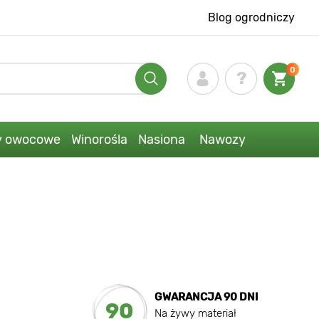
Blog ogrodniczy
0
y owocowe
Winorośla
Nasiona
Nawozy
GWARANCJA 90 DNI
90
Na żywy materiał