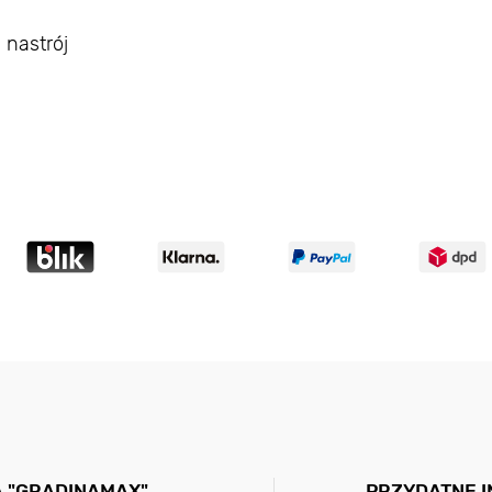
 nastrój
A "GRADINAMAX"
PRZYDATNE 