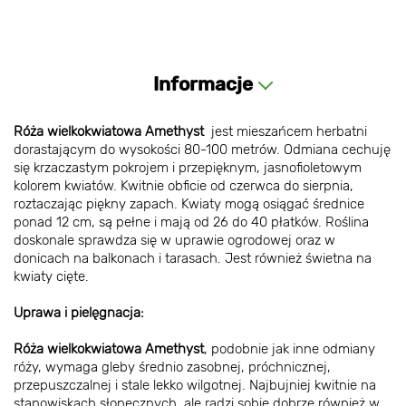
Informacje
Róża wielkokwiatowa Amethyst
jest mieszańcem herbatni
dorastającym do wysokości 80-100 metrów. Odmiana cechuję
się krzaczastym pokrojem i przepięknym, jasnofioletowym
kolorem kwiatów. Kwitnie obficie od czerwca do sierpnia,
roztaczając piękny zapach. Kwiaty mogą osiągać średnice
ponad 12 cm, są pełne i mają od 26 do 40 płatków. Roślina
doskonale sprawdza się w uprawie ogrodowej oraz w
donicach na balkonach i tarasach. Jest również świetna na
kwiaty cięte.
Uprawa i pielęgnacja:
Róża wielkokwiatowa Amethyst
, podobnie jak inne odmiany
róży, wymaga gleby średnio zasobnej, próchnicznej,
przepuszczalnej i stale lekko wilgotnej. Najbujniej kwitnie na
stanowiskach słonecznych, ale radzi sobie dobrze również w