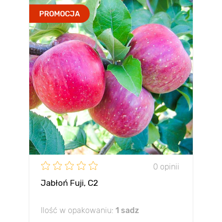
PROMOCJA
0 opinii
Jabłoń Fuji, С2
Ilość w opakowaniu:
1 sadz