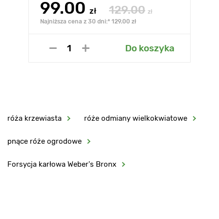
99.00
129.00
zł
zł
Najniższa cena z 30 dni:* 129.00 zł
Do koszyka
róża krzewiasta
róże odmiany wielkokwiatowe
pnące róże ogrodowe
Forsycja karłowa Weber's Bronx