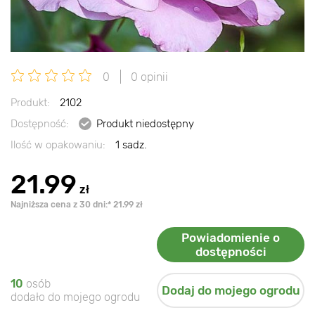
0
0 opinii
Produkt:
2102
Dostępność:
Produkt niedostępny
Ilość w opakowaniu:
1 sadz.
21.99
zł
Najniższa cena z 30 dni:* 21.99 zł
Powiadomienie o
dostępności
10
osób
Dodaj do mojego ogrodu
dodało do mojego ogrodu