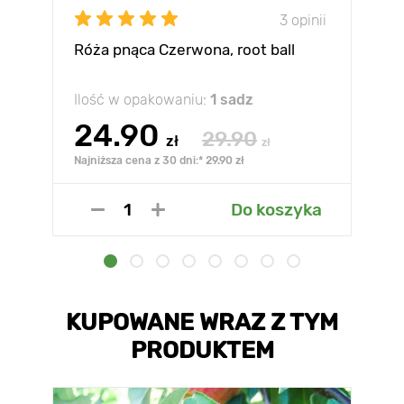
3 opinii
Róża pnąca Czerwona, root ball
Ilość w opakowaniu:
1 sadz
24.90
29.90
zł
zł
Najniższa cena z 30 dni:* 29.90 zł
Do koszyka
KUPOWANE WRAZ Z TYM
PRODUKTEM