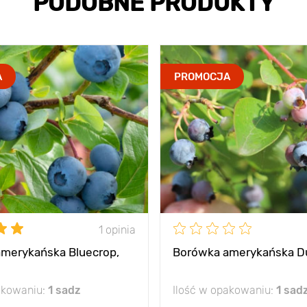
PODOBNE PRODUKTY
A
PROMOCJA
1 opinia
merykańska Bluecrop,
Borówka amerykańska D
akowaniu:
1 sadz
Ilość w opakowaniu:
1 sad