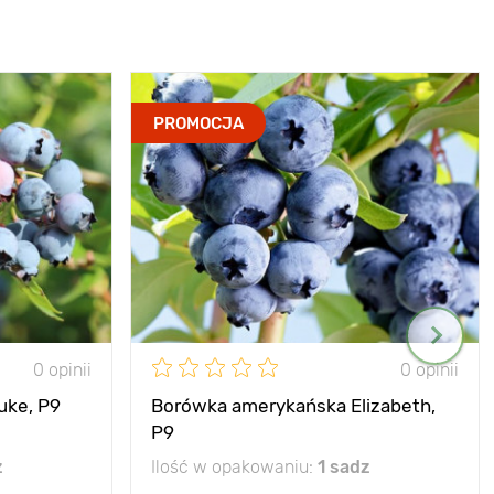
PROMOCJA
0 opinii
0 opinii
uke, P9
Borówka amerykańska Elizabeth,
P9
z
Ilość w opakowaniu:
1 sadz