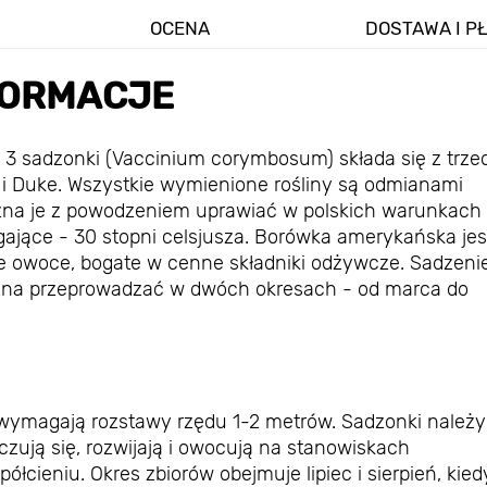
OCENA
DOSTAWA I P
FORMACJE
3 sadzonki (Vaccinium corymbosum) ​składa się z trze
 i Duke. Wszystkie wymienione rośliny są odmianami
ożna je z powodzeniem uprawiać w polskich warunkach
ające - 30 stopni celsjusza. Borówka amerykańska jes
e owoce, bogate w cenne składniki odżywcze. Sadzeni
żna przeprowadzać w dwóch okresach - od marca do
i wymagają rozstawy rzędu 1-2 metrów. Sadzonki należy
czują się, rozwijają i owocują na stanowiskach
cieniu. Okres zbiorów obejmuje lipiec i sierpień, kied