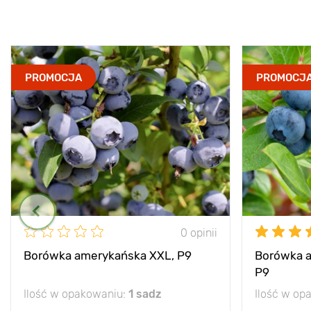
PROMOCJA
PROMOCJ
0 opinii
Borówka amerykańska XXL, P9
Borówka a
P9
Ilość w opakowaniu:
1 sadz
Ilość w op