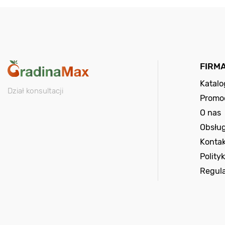
FIRM
Katal
Dział konsultacji
Promo
O nas
Obsług
Kontak
Polity
Regul