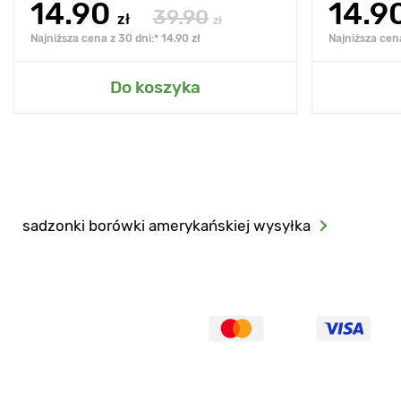
14.90
14.9
39.90
zł
zł
Najniższa cena z 30 dni:* 14.90 zł
Najniższa cena
Do koszyka
sadzonki borówki amerykańskiej wysyłka