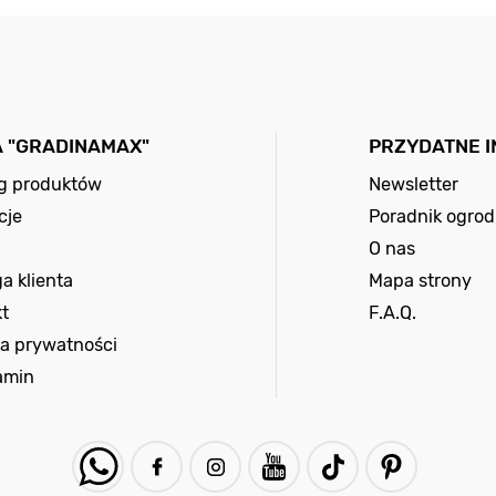
A "GRADINAMAX"
PRZYDATNE 
og produktów
Newsletter
cje
Poradnik ogrod
O nas
a klienta
Mapa strony
t
F.A.Q.
ka prywatności
amin