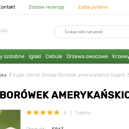
Kontakt
Zostaw recenzję
Zadaj pytanie
acji
ny ozdobne
Iglaki
Cebule
Drzewa owocowe
Krzew
ska
Super oferta! Zestaw Borówek amerykańskich Gigant, 
 BORÓWEK AMERYKAŃSKIC
5
1 opinia