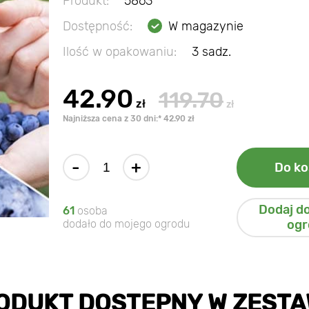
Produkt:
5863
Dostępność:
W magazynie
Ilość w opakowaniu:
3 sadz.
42.90
119.70
zł
zł
Najniższa cena z 30 dni:* 42.90 zł
-
+
Do ko
Dodaj d
61
osoba
dodało do mojego ogrodu
ogr
ODUKT DOSTĘPNY W ZESTA