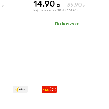
14.90
0
39.90
zł
zł
zł
Najniższa cena z 30 dni:* 14.90 zł
Do koszyka