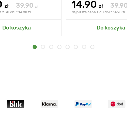
0
14.90
39.90
39.9
zł
zł
zł
 z 30 dni:* 14.90 zł
Najniższa cena z 30 dni:* 14.90 zł
Do koszyka
Do koszyka