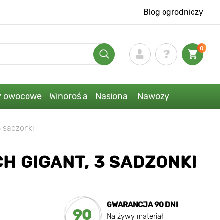
Blog ogrodniczy
0
y owocowe
Winorośla
Nasiona
Nawozy
3 sadzonki
H GIGANT, 3 SADZONKI
GWARANCJA 90 DNI
90
Na żywy materiał