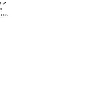
a w
om
ją na