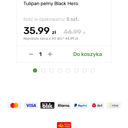
Tulipan pełny Black Hero
Ilość w opakowaniu:
5 szt.
35.99
46.99
zł
zł
Najniższa cena z 30 dni:* 46.99 zł
Do koszyka