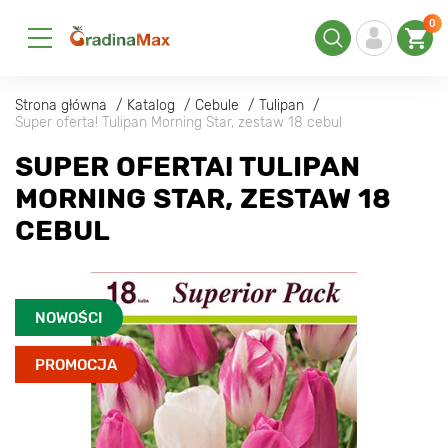
0
Strona główna
Katalog
Cebule
Tulipan
Super oferta! Tulipan Morning Star, zestaw 18 cebul
SUPER OFERTA! TULIPAN
MORNING STAR, ZESTAW 18
CEBUL
NOWOŚCI
PROMOCJA