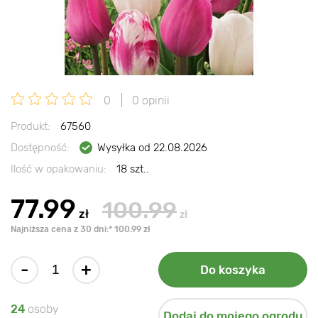
0
0 opinii
Produkt:
67560
Dostępność:
Wysyłka od 22.08.2026
Ilość w opakowaniu:
18 szt..
77.99
100.99
zł
zł
Najniższa cena z 30 dni:* 100.99 zł
-
+
Do koszyka
24
osoby
Dodaj do mojego ogrodu