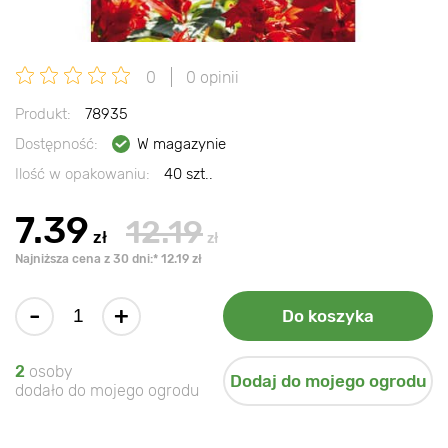
0
0 opinii
Produkt:
78935
Dostępność:
W magazynie
Ilość w opakowaniu:
40 szt..
7.39
12.19
zł
zł
Najniższa cena z 30 dni:* 12.19 zł
-
+
Do koszyka
2
osoby
Dodaj do mojego ogrodu
dodało do mojego ogrodu