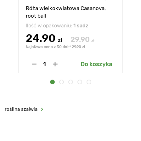
Róża wielkokwiatowa Casanova,
root ball
Ilość w opakowaniu:
1 sadz
24.90
29.90
zł
zł
Najniższa cena z 30 dni:* 29.90 zł
Do koszyka
roślina szałwia