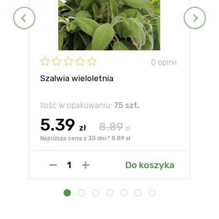
0 opinii
Szalwia wieloletnia
Ilość w opakowaniu:
75 szt.
5.39
8.89
zł
zł
Najniższa cena z 30 dni:* 8.89 zł
Do koszyka