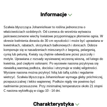
Informacje
Szałwia błyszcząca Johannisfeuer to roślina jednoroczna o
właściwościach ozdobnych. Od czerwca do września wytwarza
jaskrawoczerwone wiechy kwiatowe przypominające płomienie ognia. W
okresie kwitnienia dorasta do 30 cm wysokości i może być uprawiana w
kwietnikach, rabatach, skrzynkach balkonowych i donicach. Dobrze
komponuje się w nasadzeniach mieszanych z begonią, pelargonią,
cynią lub petunią. Kwiaty są chętnie odwiedzane przez pszczoły i
motyle. Uprawiana z rozsady wysiewanej wczesną wiosną, od lutego do
kwietnia, pod ciepłymi osłonami. Po wysiewie nasiona przykrywa się
niewielką warstwą podłoża, dociska i utrzymuje w stałej wilgotności.
Wysiane nasiona można przykryć folią lub taflą szkła i regularnie
wietrzyć. Szałwia błyszcząca Johannisfeuer wymaga gleby próchniczej,
przepuszczalnej i lekko wapiennej. Podłoże nigdy nie powinno być
nadmiernie przesuszone. Przy minimalnej temperaturze około 21 stopni
C nasiona wykiełkują w ciągu 10 - 14 dni.
Charakterystyka