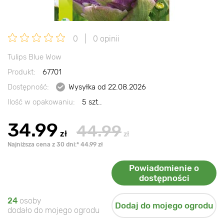
0
0 opinii
Tulips Blue Wow
Produkt:
67701
Dostępność:
Wysyłka od 22.08.2026
Ilość w opakowaniu:
5 szt..
34.99
44.99
zł
zł
Najniższa cena z 30 dni:* 44.99 zł
Powiadomienie o
dostępności
24
osoby
Dodaj do mojego ogrodu
dodało do mojego ogrodu