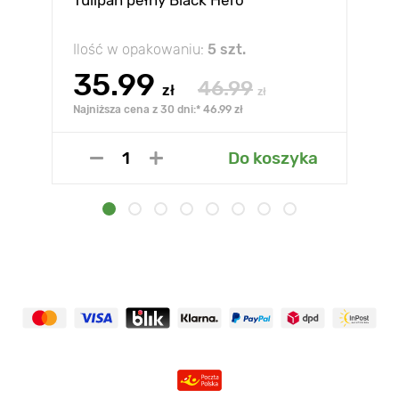
Tulipan pełny Black Hero
Ilość w opakowaniu:
5 szt.
35.99
46.99
zł
zł
Najniższa cena z 30 dni:* 46.99 zł
Do koszyka