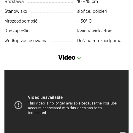
Rozstawa
10 - 15 cm
Stanowisko
słońce, półcień
Mrozoodporność
- 30° С
Rodzaj roślin
Kwiaty wieloletnie
Według zastosowania
Roślina mrozoodporna
Video