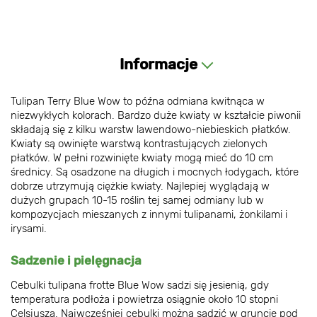
Informacje
Tulipan Terry Blue Wow to późna odmiana kwitnąca w
niezwykłych kolorach. Bardzo duże kwiaty w kształcie piwonii
składają się z kilku warstw lawendowo-niebieskich płatków.
Kwiaty są owinięte warstwą kontrastujących zielonych
płatków. W pełni rozwinięte kwiaty mogą mieć do 10 cm
średnicy. Są osadzone na długich i mocnych łodygach, które
dobrze utrzymują ciężkie kwiaty. Najlepiej wyglądają w
dużych grupach 10-15 roślin tej samej odmiany lub w
kompozycjach mieszanych z innymi tulipanami, żonkilami i
irysami.
Sadzenie i pielęgnacja
Cebulki tulipana frotte Blue Wow sadzi się jesienią, gdy
temperatura podłoża i powietrza osiągnie około 10 stopni
Celsjusza. Najwcześniej cebulki można sadzić w gruncie pod