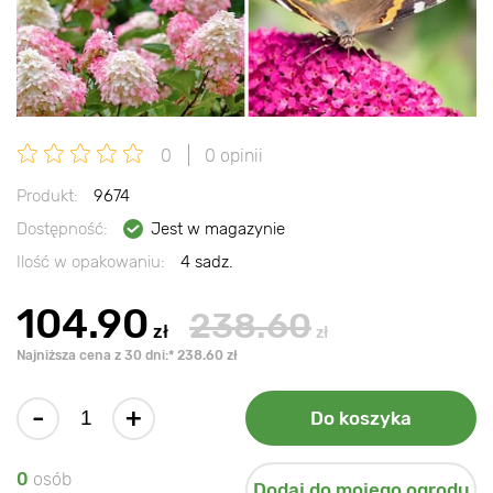
0
0 opinii
Produkt:
9674
Dostępność:
Jest w magazynie
Ilość w opakowaniu:
4 sadz.
104.90
238.60
zł
zł
Najniższa cena z 30 dni:* 238.60 zł
-
+
Do koszyka
0
osób
Dodaj do mojego ogrodu