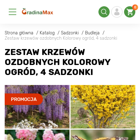
0
Strona główna
Katalog
Sadzonki
Budleja
Zestaw krzewów ozdobnych Kolorowy ogród, 4 sadzonki
ZESTAW KRZEWÓW
OZDOBNYCH KOLOROWY
OGRÓD, 4 SADZONKI
PROMOCJA