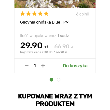
6 opinii
Glicynia chińska Blue , P9
Ilość w opakowaniu:
1 sadz
29.90
66.90
zł
zł
Najniższa cena z 30 dni:* 66.90 zł
Do koszyka
KUPOWANE WRAZ Z TYM
PRODUKTEM