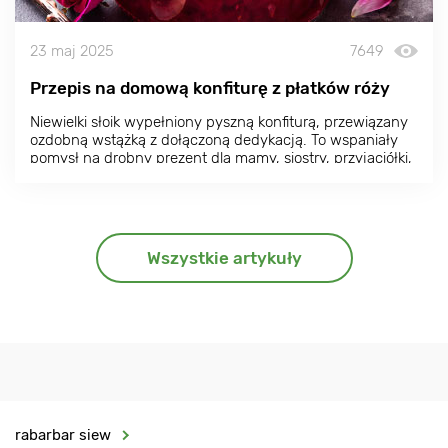
23 maj 2025
7649
Przepis na domową konfiturę z płatków róży
Niewielki słoik wypełniony pyszną konfiturą, przewiązany
ozdobną wstążką z dołączoną dedykacją. To wspaniały
pomysł na drobny prezent dla mamy, siostry, przyjaciółki,
czy każdej innej, bliskiej naszemu sercu osoby.
Wszystkie artykuły
rabarbar siew