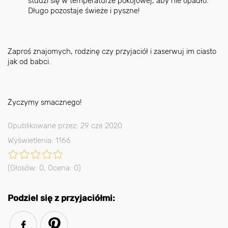
studzi się w temperaturze pokojowej, aby nie opadło.
Długo pozostaje świeże i pyszne!
Zaproś znajomych, rodzinę czy przyjaciół i zaserwuj im ciasto
jak od babci.
Życzymy smacznego!
Opublikowane przez: 29 cze 2020
Wyświetlenia: 1166
(Głosów:
0
, Ocena:
0
)
Podziel się z przyjaciółmi: