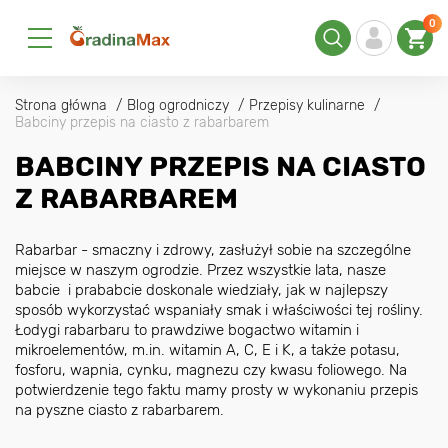
0
Strona główna
Blog ogrodniczy
Przepisy kulinarne
Babciny przepis na ciasto z rabarbarem
BABCINY PRZEPIS NA CIASTO
Z RABARBAREM
Rabarbar - smaczny i zdrowy, zasłużył sobie na szczególne
miejsce w naszym ogrodzie. Przez wszystkie lata, nasze
babcie i prababcie doskonale wiedziały, jak w najlepszy
sposób wykorzystać wspaniały smak i właściwości tej rośliny.
Łodygi rabarbaru to prawdziwe bogactwo witamin i
mikroelementów, m.in. witamin A, C, E i K, a także potasu,
fosforu, wapnia, cynku, magnezu czy kwasu foliowego. Na
potwierdzenie tego faktu mamy prosty w wykonaniu przepis
na pyszne ciasto z rabarbarem.