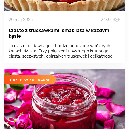
20 maj 2025
3130
Ciasto z truskawkami: smak lata w każdym
kęsie
To ciasto od dawna jest bardzo popularne w różnych
krajach świata. Przy połączeniu pysznego kruchego
ciasta, soczystych, dojrzałych truskawek i delikatnego
twarogu nikt nie zostanie obojętny.
PRZEPISY KULINARNE