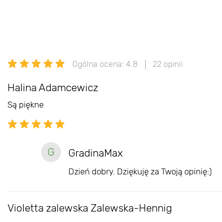
czerwiec
lipiec
Ogólna ocena: 4.8
22 opinii
Halina Adamcewicz
Są piękne
G
GradinaMax
Dzień dobry. Dziękuję za Twoją opinię:)
Violetta zalewska Zalewska-Hennig