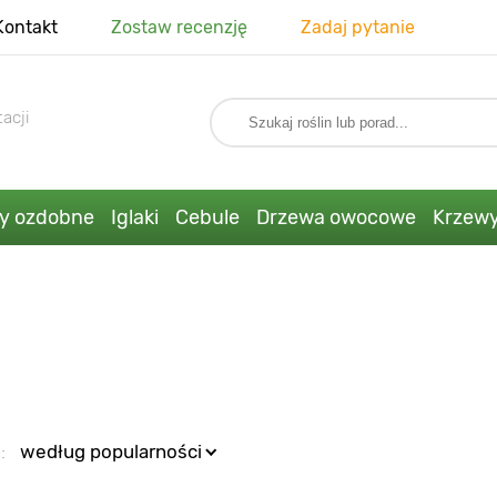
Kontakt
Zostaw recenzję
Zadaj pytanie
acji
ny ozdobne
Iglaki
Cebule
Drzewa owocowe
Krzew
:
według popularności