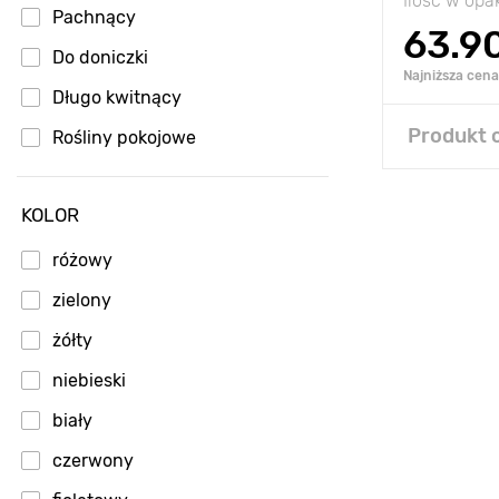
Ilość w op
Pachnący
63.9
Do doniczki
Najniższa cena 
Długo kwitnący
Produkt 
Rośliny pokojowe
KOLOR
różowy
zielony
żółty
niebieski
biały
czerwony