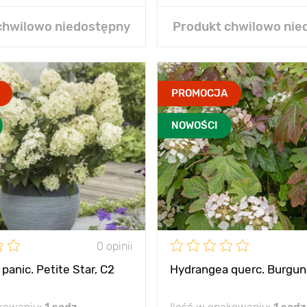
chwilowo niedostępny
Produkt chwilowo nie
PROMOCJA
NOWOŚCI
0 opinii
panic. Petite Star, С2
Hydrangea querc. Burgun