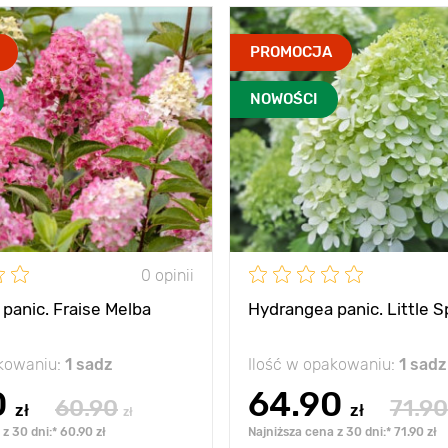
PROMOCJA
NOWOŚCI
0 opinii
panic. Fraise Melba
Hydrangea panic. Little S
akowaniu:
1 sadz
Ilość w opakowaniu:
1 sadz
0
64.90
60.90
71.90
zł
zł
zł
z 30 dni:* 60.90 zł
Najniższa cena z 30 dni:* 71.90 zł