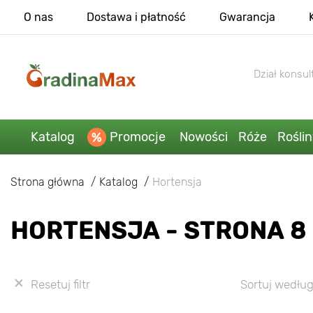
O nas
Dostawa i płatność
Gwarancja
Dział konsult
Katalog
Promocje
Nowości
Róże
Rośli
Strona główna
Katalog
Hortensja
HORTENSJA - STRONA 8
Resetuj filtr
Sortuj według