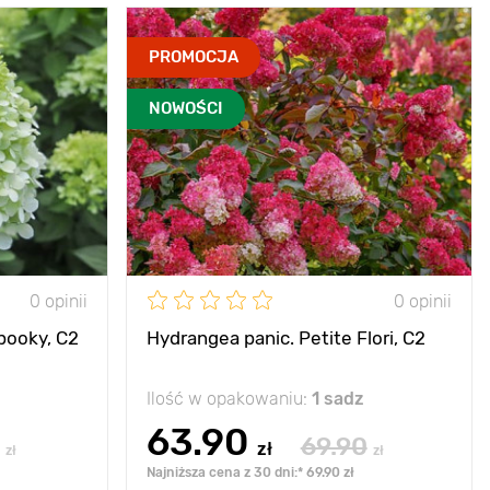
PROMOCJA
NOWOŚCI
0 opinii
0 opinii
pooky, С2
Hydrangea panic. Petite Flori, С2
Ilość w opakowaniu:
1 sadz
63.90
69.90
zł
zł
zł
Najniższa cena z 30 dni:* 69.90 zł