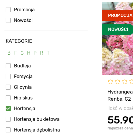
Promocja
PROMOCJA
Nowości
NOWOŚCI
KATEGORIE
B
F
G
H
P
R
T
Budleja
Forsycja
Glicynia
Hydrangea 
Hibiskus
Renba, С2
Ilość w op
Hortensja
55.9
Hortensja bukietowa
Najniższa cena 
Hortensja dębolistna