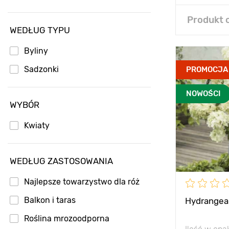
Hortensja krzewiasta
Produkt 
WEDŁUG TYPU
Hortensja ogrodowa
Powojnik
Byliny
Róże rabatowe
Sadzonki
PROMOCJA
Tawuła
NOWOŚCI
WYBÓR
Kwiaty
WEDŁUG ZASTOSOWANIA
Najlepsze towarzystwo dla róż
Balkon i taras
Hydrangea 
Roślina mrozoodporna