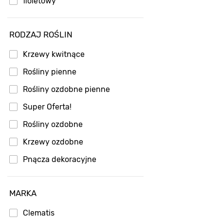
fioletowy
RODZAJ ROŚLIN
Krzewy kwitnące
Rośliny pienne
Rośliny ozdobne pienne
Super Oferta!
Rośliny ozdobne
Krzewy ozdobne
Pnącza dekoracyjne
Rośliny dekoracyjne
MARKA
Rośliny zimozielone
Krzewy liściaste
Clematis