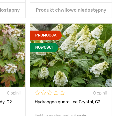
dostępny
Produkt chwilowo niedostępny
PROMOCJA
NOWOŚCI
0 opinii
0 opinii
dy, С2
Hydrangea querc. Ice Crystal, С2