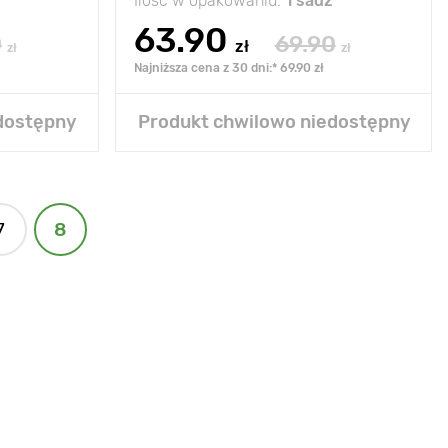
Ilość w opakowaniu:
1 sadz
63.90
0
69.90
zł
zł
zł
Najniższa cena z 30 dni:* 69.90 zł
dostępny
Produkt chwilowo niedostępny
7
8