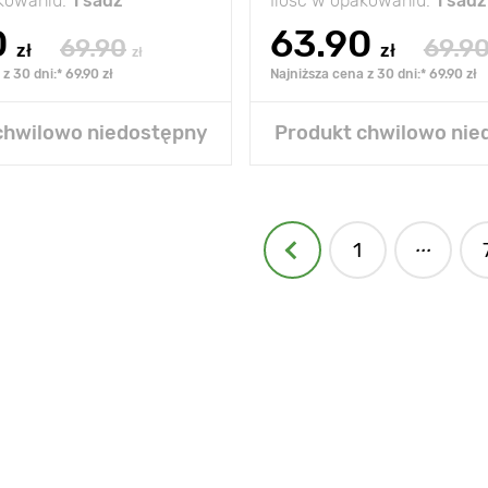
akowaniu:
1 sadz
Ilość w opakowaniu:
1 sadz
0
63.90
69.90
69.9
zł
zł
zł
z 30 dni:* 69.90 zł
Najniższa cena z 30 dni:* 69.90 zł
chwilowo niedostępny
Produkt chwilowo nie
...
1