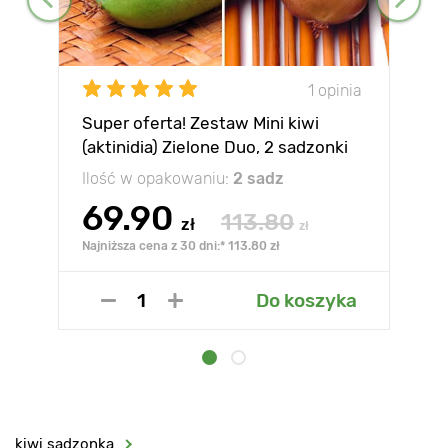
1 opinia
Super oferta! Zestaw Mini kiwi
(aktinidia) Zielone Duo, 2 sadzonki
Ilość w opakowaniu:
2 sadz
69.90
113.80
zł
zł
Najniższa cena z 30 dni:* 113.80 zł
Do koszyka
kiwi sadzonka