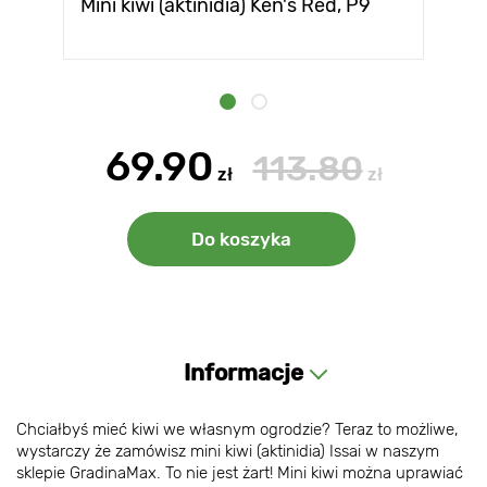
Mini kiwi (aktinidia) Ken's Red, P9
69.90
113.80
zł
zł
Do koszyka
Informacje
Chciałbyś mieć kiwi we własnym ogrodzie? Teraz to możliwe,
wystarczy że zamówisz mini kiwi (aktinidia) Issai w naszym
sklepie GradinaMax. To nie jest żart! Mini kiwi można uprawiać