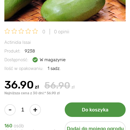
0
0 opinii
Actinidia Issai
Produkt:
9238
Dostępność:
W magazynie
Ilość w opakowaniu:
1 sadz.
36.90
56.90
zł
zł
Najniższa cena z 30 dni:* 56.90 zł
-
+
Do koszyka
160
osób
Dodaj do mojego ogrodu