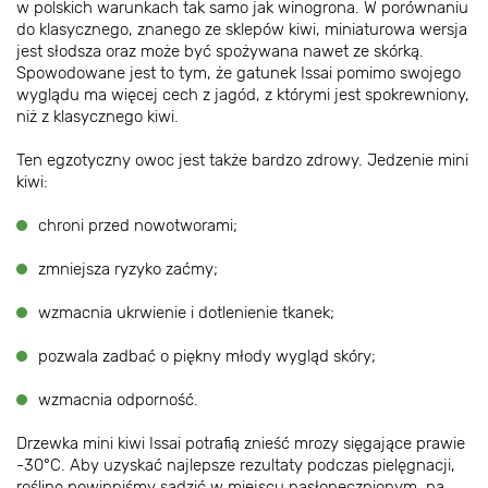
w polskich warunkach tak samo jak winogrona. W porównaniu
do klasycznego, znanego ze sklepów kiwi, miniaturowa wersja
jest słodsza oraz może być spożywana nawet ze skórką.
Spowodowane jest to tym, że gatunek Issai pomimo swojego
wyglądu ma więcej cech z jagód, z którymi jest spokrewniony,
niż z klasycznego kiwi.
Ten egzotyczny owoc jest także bardzo zdrowy. Jedzenie mini
kiwi:
chroni przed nowotworami;
zmniejsza ryzyko zaćmy;
wzmacnia ukrwienie i dotlenienie tkanek;
pozwala zadbać o piękny młody wygląd skóry;
wzmacnia odporność.
Drzewka mini kiwi Issai potrafią znieść mrozy sięgające prawie
-30°С. Aby uzyskać najlepsze rezultaty podczas pielęgnacji,
roślinę powinniśmy sadzić w miejscu nasłonecznionym, na