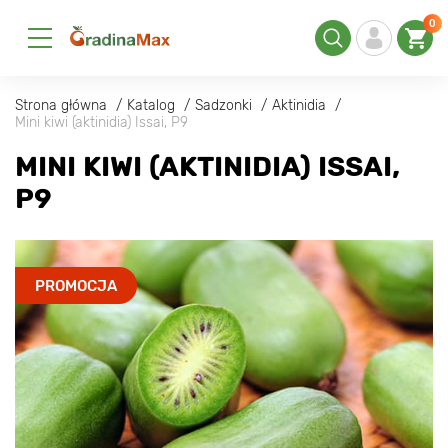
0
Strona główna
Katalog
Sadzonki
Aktinidia
Mini kiwi (aktinidia) Issai, P9
MINI KIWI (AKTINIDIA) ISSAI,
P9
PROMOCJA