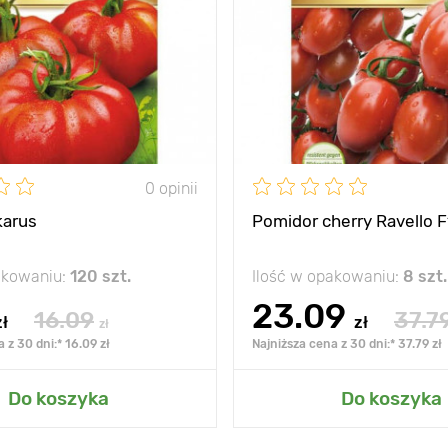
0 opinii
karus
Pomidor cherry Ravello F
akowaniu:
120 szt.
Ilość w opakowaniu:
8 szt.
23.09
16.09
37.7
zł
zł
zł
 z 30 dni:* 16.09 zł
Najniższa cena z 30 dni:* 37.79 zł
Do koszyka
Do koszyka