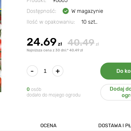
Produkt:
96605
Dostępność:
W magazynie
Ilość w opakowaniu:
10 szt..
24.69
40.49
zł
zł
Najniższa cena z 30 dni:* 40.49 zł
-
+
Do ko
Dodaj d
0
osób
dodało do mojego ogrodu
ogr
OCENA
DOSTAWA I P