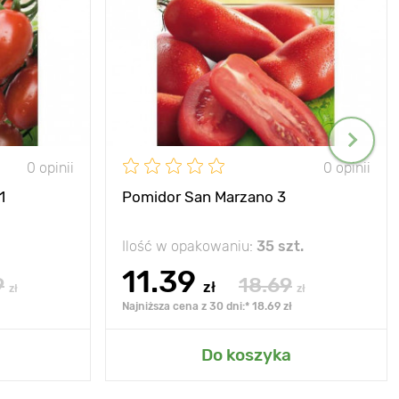
0 opinii
0 opinii
1
Pomidor San Marzano 3
Ilość w opakowaniu:
35 szt.
11.39
9
18.69
zł
zł
zł
Najniższa cena z 30 dni:* 18.69 zł
Do koszyka