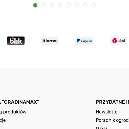
A "GRADINAMAX"
PRZYDATNE 
og produktów
Newsletter
cje
Poradnik ogrod
O nas