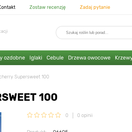
Kontakt
Zostaw recenzję
Zadaj pytanie
acji
ny ozdobne
Iglaki
Cebule
Drzewa owocowe
Krzew
cherry Supersweet 100
RSWEET 100
0
0 opinii