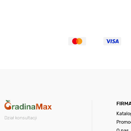
FIRM
Katal
Dział konsultacji
Promo
O nas