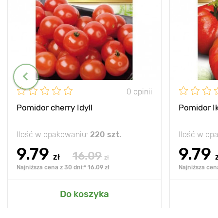
0 opinii
Pomidor cherry Idyll
Pomidor I
Ilość w opakowaniu:
220 szt.
Ilość w op
9.79
9.79
16.09
zł
zł
Najniższa cena z 30 dni:* 16.09 zł
Najniższa cena
Do koszyka