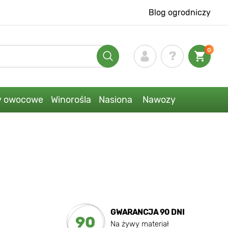
Blog ogrodniczy
0
y owocowe
Winorośla
Nasiona
Nawozy
GWARANCJA 90 DNI
90
Na żywy materiał