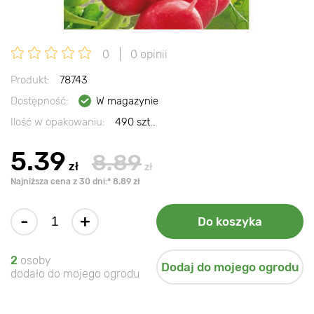
0
0 opinii
Produkt:
78743
Dostępność:
W magazynie
Ilość w opakowaniu:
490 szt..
5.39
8.89
zł
zł
Najniższa cena z 30 dni:* 8.89 zł
-
+
Do koszyka
2
osoby
Dodaj do mojego ogrodu
dodało do mojego ogrodu