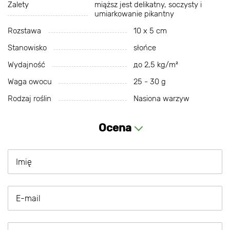
Zalety
miąższ jest delikatny, soczysty i
umiarkowanie pikantny
Rozstawa
10 х 5 cm
Stanowisko
słońce
Wydajność
до 2,5 kg/m²
Waga owocu
25 - 30 g
Rodzaj roślin
Nasiona warzyw
Ocena