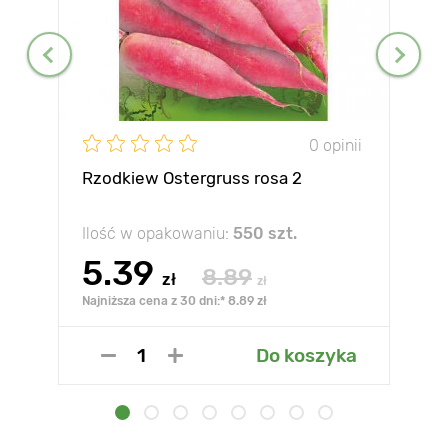
0 opinii
Rzodkiew Ostergruss rosa 2
Ilość w opakowaniu:
550 szt.
5.39
8.89
zł
zł
Najniższa cena z 30 dni:* 8.89 zł
Do koszyka