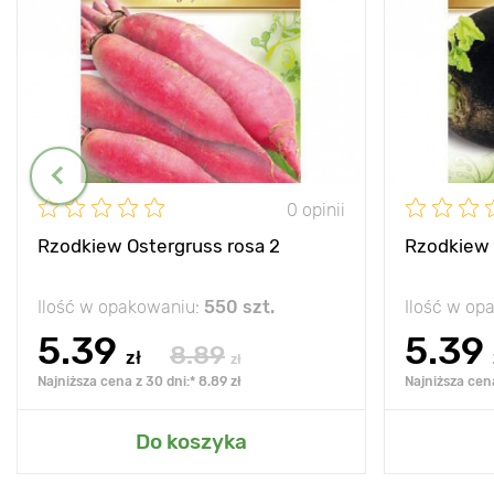
0 opinii
Rzodkiew Ostergruss rosa 2
Rzodkiew 
Ilość w opakowaniu:
550 szt.
Ilość w op
5.39
5.39
8.89
zł
zł
Najniższa cena z 30 dni:* 8.89 zł
Najniższa cena
Do koszyka