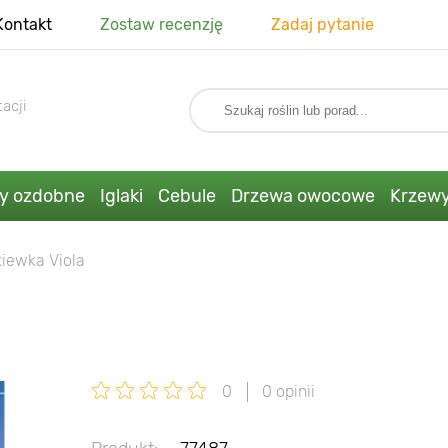
Kontakt
Zostaw recenzję
Zadaj pytanie
acji
ny ozdobne
Iglaki
Cebule
Drzewa owocowe
Krzew
iewka Viola
0
0 opinii