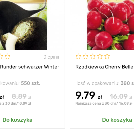
0 opinii
Runder schwarzer Winter
Rzodkiewka Cherry Belle
akowaniu:
550 szt.
Ilość w opakowaniu:
380 s
9.79
8.89
16.09
zł
zł
zł
zł
 z 30 dni:* 8.89 zł
Najniższa cena z 30 dni:* 16.09 zł
Do koszyka
Do koszyka