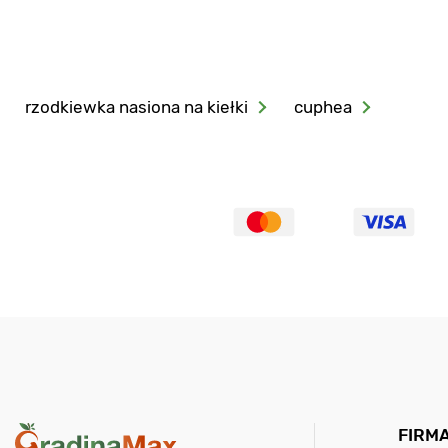
rzodkiewka nasiona na kiełki
cuphea
FIRM