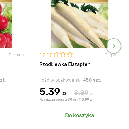
0 opinii
0 opinii
Rzodkiewka Eiszapfen
zt.
Ilość w opakowaniu:
450 szt.
5.39
8.89
zł
zł
Najniższa cena z 30 dni:* 8.89 zł
Do koszyka