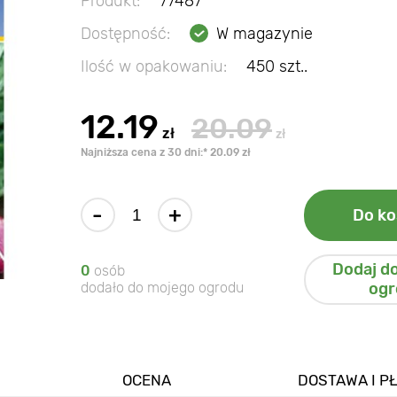
Produkt:
77487
Dostępność:
W magazynie
Ilość w opakowaniu:
450 szt..
12.19
20.09
zł
zł
Najniższa cena z 30 dni:* 20.09 zł
-
+
Do ko
Dodaj d
0
osób
dodało do mojego ogrodu
ogr
OCENA
DOSTAWA I P