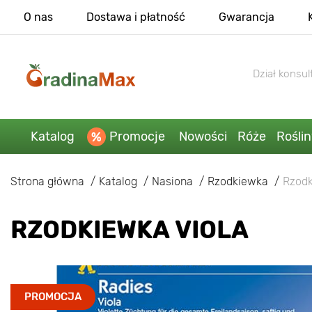
O nas
Dostawa i płatność
Gwarancja
Dział konsult
Katalog
Promocje
Nowości
Róże
Rośli
Strona główna
Katalog
Nasiona
Rzodkiewka
Rzodk
RZODKIEWKA VIOLA
PROMOCJA