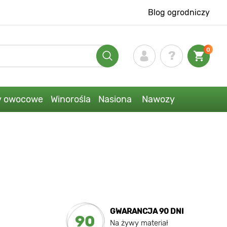
Blog ogrodniczy
0
y owocowe
Winorośla
Nasiona
Nawozy
GWARANCJA 90 DNI
90
Na żywy materiał