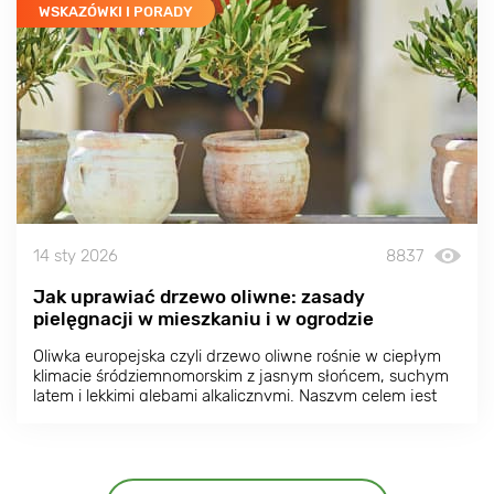
WSKAZÓWKI I PORADY
14 sty 2026
8837
Jak uprawiać drzewo oliwne: zasady
pielęgnacji w mieszkaniu i w ogrodzie
Oliwka europejska czyli drzewo oliwne rośnie w ciepłym
klimacie śródziemnomorskim z jasnym słońcem, suchym
latem i lekkimi glebami alkalicznymi. Naszym celem jest
odtworzenie tych warunków w jak największym stopniu,
aby zapewnić udaną uprawę i zbiory oliwek.