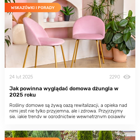
WSKAZÓWKI I PORADY
24 lut 2025
2290
Jak powinna wyglądać domowa dżungla w
2025 roku
Rośliny domowe są żywą oazą rewitalizacji, a opieka nad
nimi jest nie tylko przyjemna, ale i zdrowa. Przyjrzyjmy
się, jakie trendy w ogrodnictwie wewnętrznym pojawiły
się w 2025 roku i jak możesz je dostosować do własnych
potrzeb.