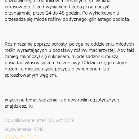
pozbawionego składników mineralnych np. włókna
kokosowego. Przed wysianiem trzeba je namoczyć
przynajmniej przed 24 do 48 godzin. Po wykiełkowaniu
przesadza się młode rośliny do żyznego, gliniastego podłoża.
Rozmnażanie poprzez odrosty, polega na oddzieleniu młodych
roślin wyrastających u podstawy rośliny macierzystej. Aby taki
zabieg zakończył się sukcesem, młode sadzonki muszą
posiadać własny system korzeniowy. Oddziela się je ostrym
nożem, a miejsce cięcia posypuje cynamonem lub
sproszkowanym węglem.
Więcej na temat sadzenia i uprawy roślin egzotycznych
znajdziesz:
tu
Opublikowane przez: 20 wrz 2019
Wyświetlenia: 9218