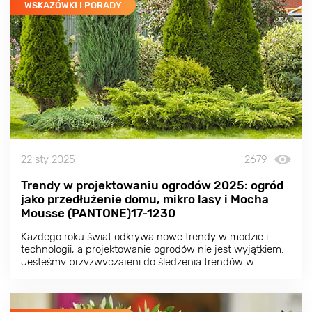
WSKAZÓWKI I PORADY
22 sty 2025
2679
Trendy w projektowaniu ogrodów 2025: ogród
jako przedłużenie domu, mikro lasy i Mocha
Mousse (PANTONE)17-1230
Każdego roku świat odkrywa nowe trendy w modzie i
technologii, a projektowanie ogrodów nie jest wyjątkiem.
Jesteśmy przyzwyczajeni do śledzenia trendów w
ubraniach, wnętrzach, a nawet żywności, ale dlaczego
nie zwrócić uwagi na to, co dzieje się w projektowaniu
ogrodów?