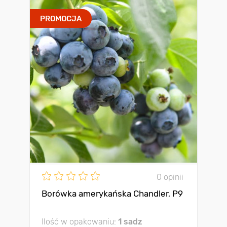
PROMOCJA
0 opinii
Borówka amerykańska Chandler, P9
Ilość w opakowaniu:
1 sadz