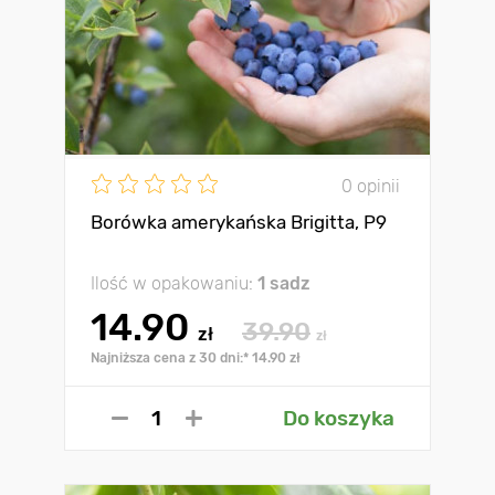
0 opinii
Borówka amerykańska Brigitta, P9
Ilość w opakowaniu:
1 sadz
14.90
39.90
zł
zł
Najniższa cena z 30 dni:* 14.90 zł
Do koszyka