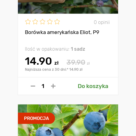
0 opinii
Borówka amerykańska Eliot, P9
Ilość w opakowaniu:
1 sadz
14.90
39.90
zł
zł
Najniższa cena z 30 dni:* 14.90 zł
Do koszyka
PROMOCJA