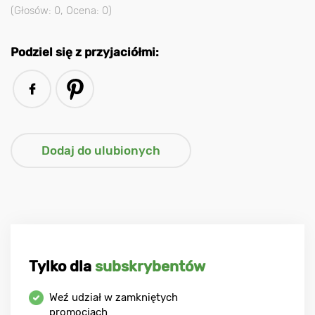
(Głosów:
0
, Ocena:
0
)
Podziel się z przyjaciółmi:
Tylko dla
subskrybentów
Weź udział w zamkniętych
promocjach