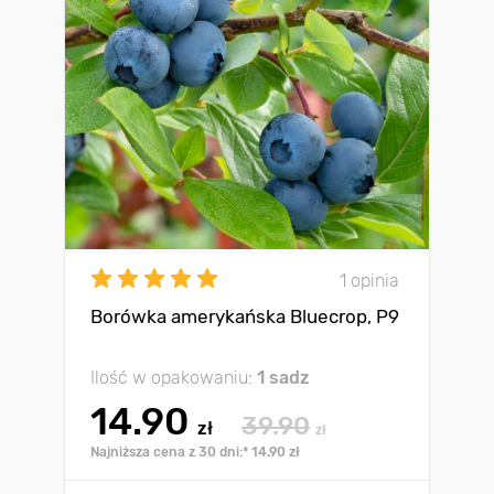
1 opinia
Borówka amerykańska Bluecrop, P9
Ilość w opakowaniu:
1 sadz
14.90
39.90
zł
zł
Najniższa cena z 30 dni:* 14.90 zł