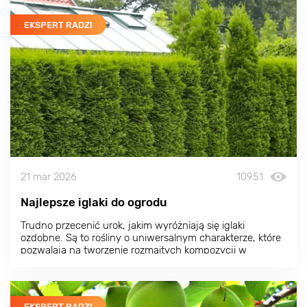
EKSPERT RADZI
21 mar 2026
10951
Najlepsze iglaki do ogrodu
Trudno przecenić urok, jakim wyróżniają się iglaki
ozdobne. Są to rośliny o uniwersalnym charakterze, które
pozwalają na tworzenie rozmaitych kompozycji w
dowolnym stylu. Zarówno egzotyczne iglaki, jak i odmiany
bardziej typowe dla naszego regionu mają szereg zalet. O
tym, jakie wybierać iglaki do ogrodu, które z nich będą
najlepsze i co je wyróżnia, dowiesz się z tego artykułu.
EKSPERT RADZI