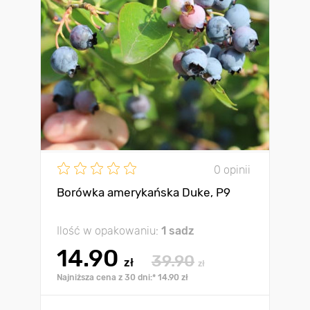
0 opinii
Borówka amerykańska Duke, P9
Ilość w opakowaniu:
1 sadz
14.90
39.90
zł
zł
Najniższa cena z 30 dni:* 14.90 zł