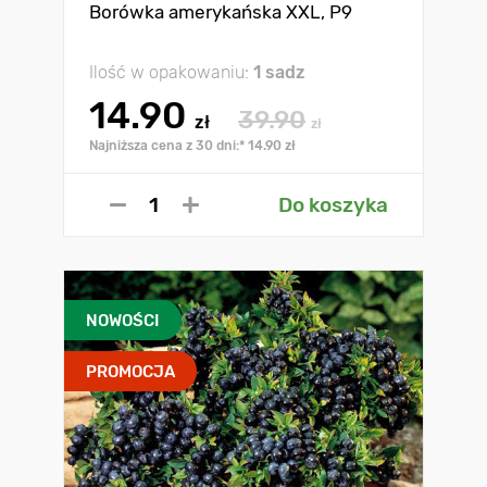
Borówka amerykańska XXL, P9
Ilość w opakowaniu:
1 sadz
14.90
39.90
zł
zł
Najniższa cena z 30 dni:* 14.90 zł
Do koszyka
NOWOŚCI
PROMOCJA