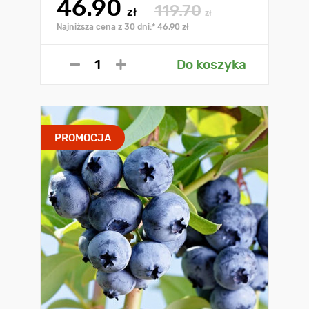
46.90
119.70
zł
zł
Najniższa cena z 30 dni:* 46.90 zł
Do koszyka
PROMOCJA