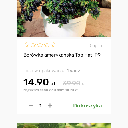
0 opinii
Borówka amerykańska Top Hat, P9
Ilość w opakowaniu:
1 sadz
14.90
39.90
zł
zł
Najniższa cena z 30 dni:* 14.90 zł
Do koszyka