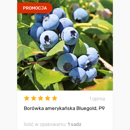
PROMOCJA
1 opinia
Borówka amerykańska Bluegold, P9
Ilość w opakowaniu:
1 sadz