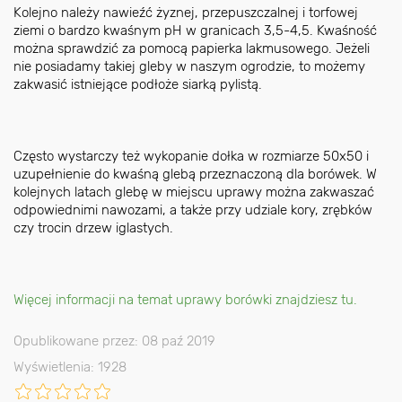
Kolejno należy nawieźć żyznej, przepuszczalnej i torfowej
ziemi o bardzo kwaśnym pH w granicach 3,5-4,5. Kwaśność
można sprawdzić za pomocą papierka lakmusowego. Jeżeli
nie posiadamy takiej gleby w naszym ogrodzie, to możemy
zakwasić istniejące podłoże siarką pylistą.
Często wystarczy też wykopanie dołka w rozmiarze 50x50 i
uzupełnienie do kwaśną glebą przeznaczoną dla borówek. W
kolejnych latach glebę w miejscu uprawy można zakwaszać
odpowiednimi nawozami, a także przy udziale kory, zrębków
czy trocin drzew iglastych.
Więcej informacji na temat uprawy borówki znajdziesz tu.
Opublikowane przez: 08 paź 2019
Wyświetlenia: 1928