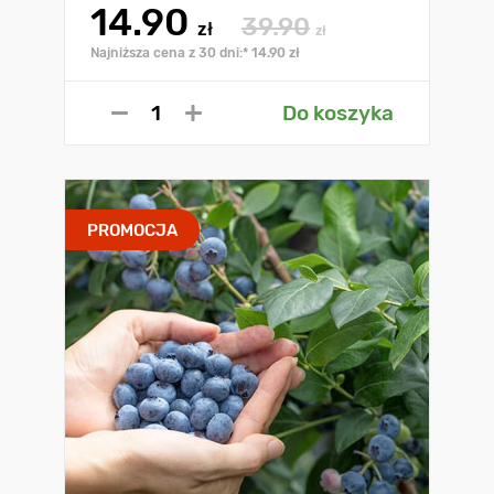
14.90
39.90
zł
zł
Najniższa cena z 30 dni:* 14.90 zł
Do koszyka
PROMOCJA