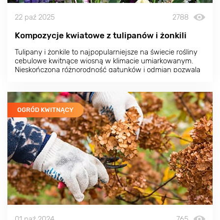
22 paź 2025
2788
Kompozycje kwiatowe z tulipanów i żonkili
Tulipany i żonkile to najpopularniejsze na świecie rośliny
cebulowe kwitnące wiosną w klimacie umiarkowanym.
Nieskończona różnorodność gatunków i odmian pozwala
tworzyć kompozycje kwiatowe, które nie mają sobie
równych pod względem piękna.
OGRÓD KWITNĄCY
01 paź 2024
765