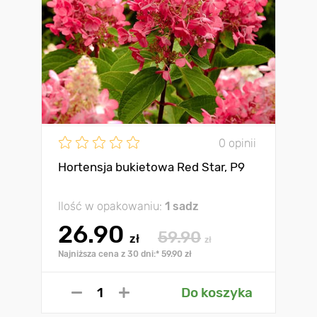
0 opinii
Hortensja bukietowa Red Star, Р9
Ilość w opakowaniu:
1 sadz
26.90
59.90
zł
zł
Najniższa cena z 30 dni:* 59.90 zł
Do koszyka