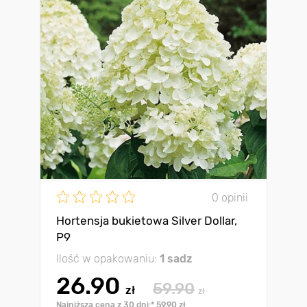
0 opinii
Hortensja bukietowa Silver Dollar,
P9
Ilość w opakowaniu:
1 sadz
26.90
59.90
zł
zł
Najniższa cena z 30 dni:* 59.90 zł