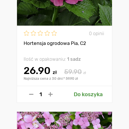
0 opinii
Hortensja ogrodowa Pia, C2
Ilość w opakowaniu:
1 sadz
26.90
59.90
zł
zł
Najniższa cena z 30 dni:* 59.90 zł
Do koszyka