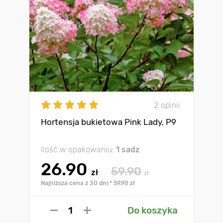
2 opinii
Hortensja bukietowa Pink Lady, P9
Ilość w opakowaniu:
1 sadz
26.90
59.90
zł
zł
Najniższa cena z 30 dni:* 59.90 zł
Do koszyka