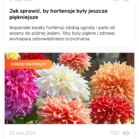
Jak sprawić, by hortensje były jeszcze
piękniejsze
Wspaniałe kwiaty hortensji zdobią ogrody i parki od
wiosny do późnej jesieni. Aby były piękne i zdrowe,
wymagają odpowiedniego przycinania.
OGRÓD KWITNĄCY
03 wrz 2024
1729