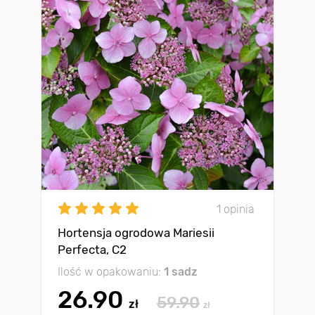
1 opinia
Hortensja ogrodowa Mariesii
Perfecta, C2
Ilość w opakowaniu:
1 sadz
26.90
59.90
zł
zł