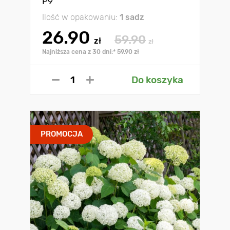
P9
Ilość w opakowaniu:
1 sadz
26.90
59.90
zł
zł
Najniższa cena z 30 dni:* 59.90 zł
Do koszyka
PROMOCJA