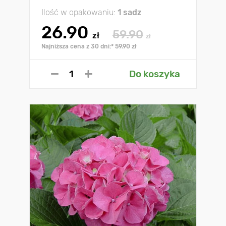
Ilość w opakowaniu:
1 sadz
26.90
59.90
zł
zł
Najniższa cena z 30 dni:* 59.90 zł
Do koszyka