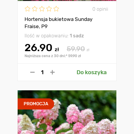
0 opinii
Hortensja bukietowa Sunday
Fraise, P9
Ilość w opakowaniu:
1 sadz
26.90
59.90
zł
zł
Najniższa cena z 30 dni:* 59.90 zł
Do koszyka
PROMOCJA