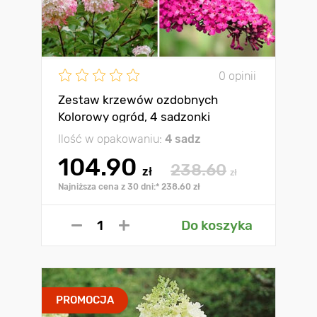
0 opinii
Zestaw krzewów ozdobnych
Kolorowy ogród, 4 sadzonki
Ilość w opakowaniu:
4 sadz
104.90
238.60
zł
zł
Najniższa cena z 30 dni:* 238.60 zł
Do koszyka
PROMOCJA