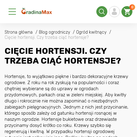
0
Strona główna
Blog ogrodniczy
Ogród kwitnący
Cięcie hortensji. Czy trzeba ciąć hortensje?
CIĘCIE HORTENSJI. CZY
TRZEBA CIĄĆ HORTENSJE?
Hortensje, to wyjątkowo piękne i bardzo dekoracyjne krzewy
ogrodowe. Z roku na rok zyskują na popularności i coraz
chętniej wybierane są do uprawy w ogrodach
przydomowych, parkach oraz w zieleni miejskiej. Aby kwitły
długo i rokrocznie nie można zapominać o niezbędnych
zabiegach pielęgnacyjnych. Jednym z nich jest przycinanie,
którego sposób zależy od gatunku hortensji rosnącej w
naszym ogrodzie. Hortensje bukietowe oraz drzewiaste
przycinamy dosyć krótko co roku. Krzewy szybko się
regenerują i kwitną. W przypadku hortensji ogrodowej