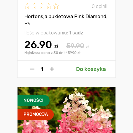
0 opinii
Hortensja bukietowa Pink Diamond,
P9
Ilość w opakowaniu:
1 sadz
26.90
59.90
zł
zł
Najniższa cena z 30 dni:* 59.90 zł
Do koszyka
NOWOŚCI
PROMOCJA