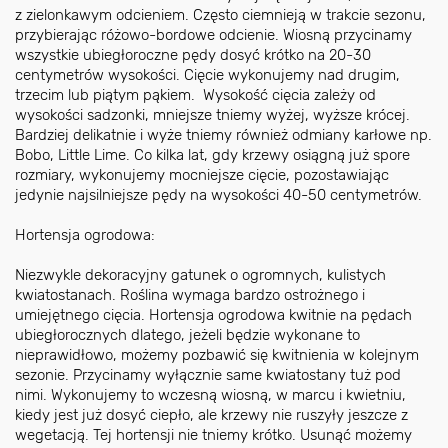
z zielonkawym odcieniem. Często ciemnieją w trakcie sezonu,
przybierając różowo-bordowe odcienie. Wiosną przycinamy
wszystkie ubiegłoroczne pędy dosyć krótko na 20-30
centymetrów wysokości. Cięcie wykonujemy nad drugim,
trzecim lub piątym pąkiem. Wysokość cięcia zależy od
wysokości sadzonki, mniejsze tniemy wyżej, wyższe krócej.
Bardziej delikatnie i wyże tniemy również odmiany karłowe np.
Bobo, Little Lime. Co kilka lat, gdy krzewy osiągną już spore
rozmiary, wykonujemy mocniejsze cięcie, pozostawiając
jedynie najsilniejsze pędy na wysokości 40-50 centymetrów.
Hortensja ogrodowa:
Niezwykle dekoracyjny gatunek o ogromnych, kulistych
kwiatostanach. Roślina wymaga bardzo ostrożnego i
umiejętnego cięcia. Hortensja ogrodowa kwitnie na pędach
ubiegłorocznych dlatego, jeżeli będzie wykonane to
nieprawidłowo, możemy pozbawić się kwitnienia w kolejnym
sezonie. Przycinamy wyłącznie same kwiatostany tuż pod
nimi. Wykonujemy to wczesną wiosną, w marcu i kwietniu,
kiedy jest już dosyć ciepło, ale krzewy nie ruszyły jeszcze z
wegetacją. Tej hortensji nie tniemy krótko. Usunąć możemy