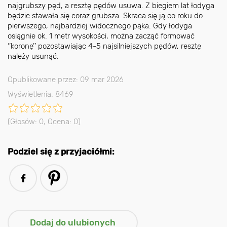
najgrubszy pęd, a resztę pędów usuwa. Z biegiem lat łodyga
będzie stawała się coraz grubsza. Skraca się ją co roku do
pierwszego, najbardziej widocznego pąka. Gdy łodyga
osiągnie ok. 1 metr wysokości, można zacząć formować
‘’koronę’’ pozostawiając 4-5 najsilniejszych pędów, resztę
należy usunąć.
Opublikowane przez: 09 mar 2026
Wyświetlenia: 8469
(Głosów:
0
, Ocena:
0
)
Podziel się z przyjaciółmi: