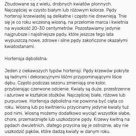
Zbudowane są z wielu, drobnych kwiatów płonnych.
Najczęściej w czysto białym lub różowym kolorze. Pędy
hortensji krzewiastej są delikatne i często nie drewnieją. Tnie
się je co roku wczesną wiosną, na przełomie marca i kwietnia
na wysokość 20-30 centymetrów. Pozostawiamy jedynie
najgrubsze i najsilniejsze pędy, które jeszcze tego lata
wypuszczą nowe, zdrowe i silne pędy zakończone okazałymi
kwiatostanami.
Hortensja dębolistna:
Jeden z ciekawszych typów hortensji. Pędy krzewów pokryte
są ładnymi i dekoracyjnymi liśćmi przypominającymi liście
dębu. Często podczas sezonu zmieniają one kolor,
przybierając czerwone odcienie. Kwiaty są duże, przestrzenne
i ażurowe w kształcie stożków. Najczęściej białe, różowe lub
purpurowe. Hortensja dębolistna nie powinna być cięta co
roku. Wiosną lub po kwitnieniu przycinamy jedynie kwiaty tuż
pod nimi. Wiosną możemy dodatkowo wyciąć wszystkie słabe,
chore, przemarznięte lub uszkodzone pędy. Krzewy kwitną na
pędach dwuletnich, dlatego przycina się je ostrożnie, aby nie
uszkodzić pąków, które dadzą kwiaty w danym roku.