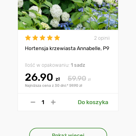
2 opinii
Hortensja krzewiasta Annabelle, P9
Ilość w opakowaniu:
1 sadz
26.90
59.90
zł
zł
Najniższa cena z 30 dni:* 59.90 zł
Do koszyka
Pokaż więcej