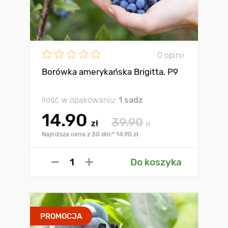
0 opinii
Borówka amerykańska Brigitta, P9
Ilość w opakowaniu:
1 sadz
14.90
39.90
zł
zł
Najniższa cena z 30 dni:* 14.90 zł
Do koszyka
PROMOCJA