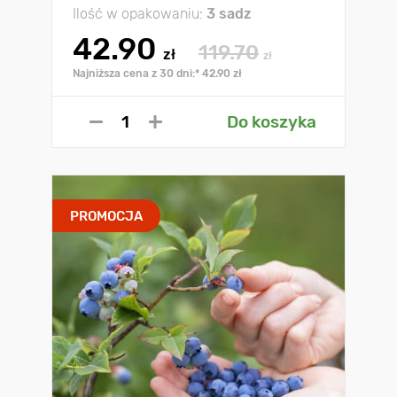
Ilość w opakowaniu:
3 sadz
42.90
119.70
zł
zł
Najniższa cena z 30 dni:* 42.90 zł
Do koszyka
PROMOCJA