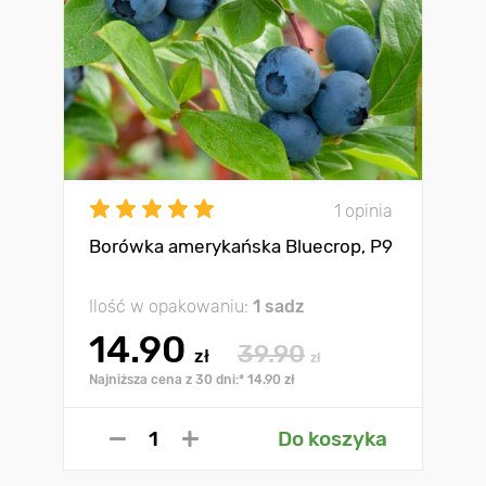
1 opinia
Borówka amerykańska Bluecrop, P9
Ilość w opakowaniu:
1 sadz
14.90
39.90
zł
zł
Najniższa cena z 30 dni:* 14.90 zł
Do koszyka