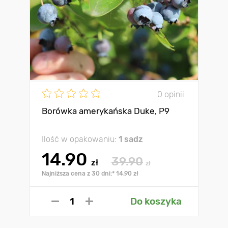
0 opinii
Borówka amerykańska Duke, P9
Ilość w opakowaniu:
1 sadz
14.90
39.90
zł
zł
Najniższa cena z 30 dni:* 14.90 zł
Do koszyka