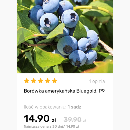
1 opinia
Borówka amerykańska Bluegold, P9
Ilość w opakowaniu:
1 sadz
14.90
39.90
zł
zł
Najniższa cena z 30 dni:* 14.90 zł