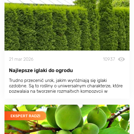
21 mar 2026
10937
Najlepsze iglaki do ogrodu
Trudno przecenić urok, jakim wyróżniają się iglaki
ozdobne. Są to rośliny o uniwersalnym charakterze, które
pozwalają na tworzenie rozmaitych kompozycji w
dowolnym stylu. Zarówno egzotyczne iglaki, jak i odmiany
bardziej typowe dla naszego regionu mają szereg zalet. O
tym, jakie wybierać iglaki do ogrodu, które z nich będą
najlepsze i co je wyróżnia, dowiesz się z tego artykułu.
EKSPERT RADZI