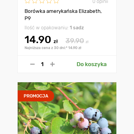
0 opinii
Borówka amerykańska Elizabeth,
P9
Ilość w opakowaniu:
1 sadz
14.90
39.90
zł
zł
Najniższa cena z 30 dni:* 14.90 zł
Do koszyka
PROMOCJA