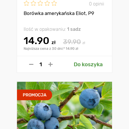
0 opinii
Borówka amerykańska Eliot, P9
Ilość w opakowaniu:
1 sadz
14.90
39.90
zł
zł
Najniższa cena z 30 dni:* 14.90 zł
Do koszyka
PROMOCJA