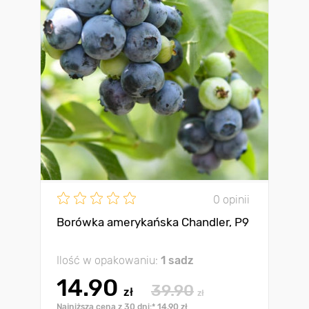
0 opinii
Borówka amerykańska Chandler, P9
Ilość w opakowaniu:
1 sadz
14.90
39.90
zł
zł
Najniższa cena z 30 dni:* 14.90 zł