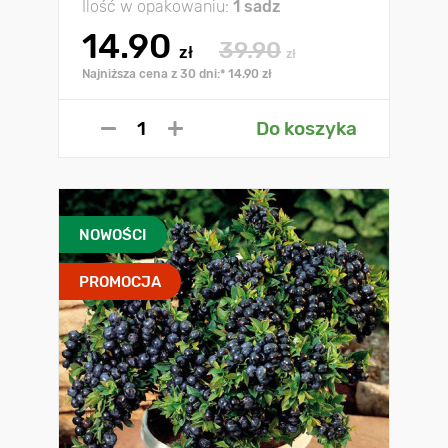
Ilość w opakowaniu:
1 sadz
14.90
39.90
zł
zł
Najniższa cena z 30 dni:* 14.90 zł
Do koszyka
NOWOŚCI
PROMOCJA