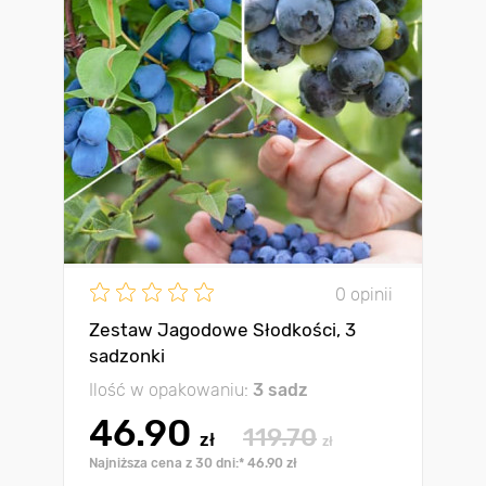
0 opinii
Zestaw Jagodowe Słodkości, 3
sadzonki
Ilość w opakowaniu:
3 sadz
46.90
119.70
zł
zł
Najniższa cena z 30 dni:* 46.90 zł