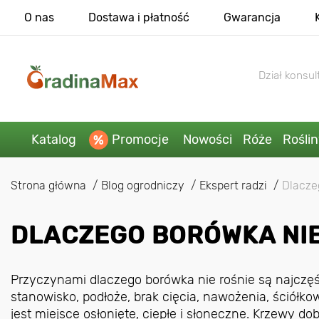
O nas
Dostawa i płatność
Gwarancja
Dział konsult
Katalog
Promocje
Nowości
Róże
Rośli
Strona główna
Blog ogrodniczy
Ekspert radzi
Dlacze
DLACZEGO BORÓWKA NIE
Przyczynami dlaczego borówka nie rośnie są najczęśc
stanowisko, podłoże, brak cięcia, nawożenia, ściółk
jest miejsce osłonięte, ciepłe i słoneczne. Krzewy d