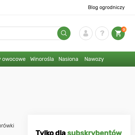
Blog ogrodniczy
0
y owocowe
Winorośla
Nasiona
Nawozy
e
orówki
Tylko dla
subskrybentów