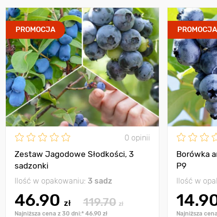
PROMOCJA
PROMOCJ
0 opinii
Zestaw Jagodowe Słodkości, 3
Borówka a
sadzonki
P9
Ilość w opakowaniu:
3 sadz
Ilość w op
46.90
14.9
119.70
zł
zł
Najniższa cena z 30 dni:* 46.90 zł
Najniższa cena