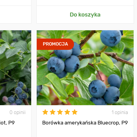
Do koszyka
PROMOCJA
0 opinii
1 opinia
ot, P9
Borówka amerykańska Bluecrop, P9