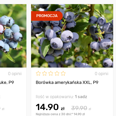
PROMOCJA
0 opinii
0 opinii
uke, P9
Borówka amerykańska XXL, P9
z
Ilość w opakowaniu:
1 sadz
14.90
0
39.90
zł
zł
zł
Najniższa cena z 30 dni:* 14.90 zł