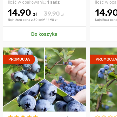
Ilość w opakowaniu:
1 sadz
Ilość w op
14.90
14.9
39.90
zł
zł
Najniższa cena z 30 dni:* 14.90 zł
Najniższa cena
Do koszyka
PROMOCJA
PROMOCJ