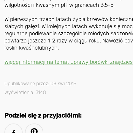
wilgotności i kwaśnym pH w granicach 3,5-5.
W pierwszych trzech latach życia krzewów konieczne 
słabych gałęzi. W kolejnych latach wykonuje się moc
regularne podlewanie szczególnie młodych sadzonek,
powtarza jeszcze 1-2 razy w ciągu roku. Nawozić p
roślin kwaśnolubnych.
Więcej informacji na temat uprawy borówki znajdzies
Opublikowane przez: 08 kwi 2019
Wyświetlenia: 3148
Podziel się z przyjaciółmi: