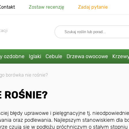
Kontakt
Zostaw recenzję
Zadaj pytanie
acji
ny ozdobne
Iglaki
Cebule
Drzewa owocowe
Krzew
go borówka nie rośnie?
 ROŚNIE?
iej błędy uprawowe i pielęgnacyjne tj. nieodpowiedni
owania oraz podlewania. Najlepszym stanowiskiem dla b
obrze czują się w podłożu próchniczym o stałym stopniu