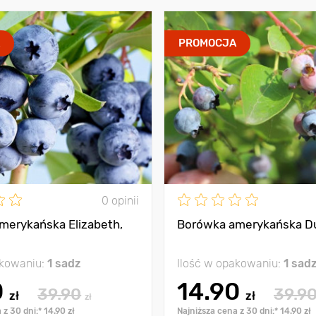
A
PROMOCJA
0 opinii
merykańska Elizabeth,
Borówka amerykańska D
akowaniu:
1 sadz
Ilość w opakowaniu:
1 sad
0
14.90
39.90
39.9
zł
zł
zł
 z 30 dni:* 14.90 zł
Najniższa cena z 30 dni:* 14.90 zł