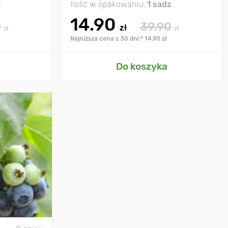
z
Ilość w opakowaniu:
1 sadz
14.90
0
39.90
zł
zł
zł
Najniższa cena z 30 dni:* 14.90 zł
Do koszyka