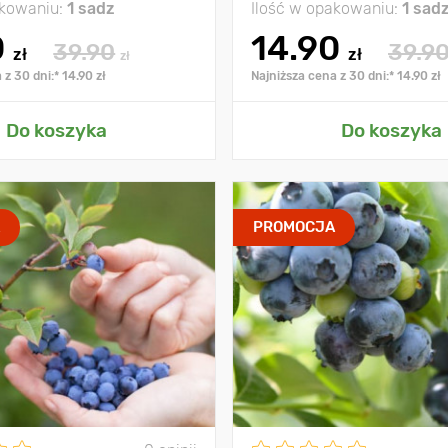
akowaniu:
1 sadz
Ilość w opakowaniu:
1 sad
0
14.90
39.90
39.9
zł
zł
zł
 z 30 dni:* 14.90 zł
Najniższa cena z 30 dni:* 14.90 zł
Do koszyka
Do koszyka
A
PROMOCJA