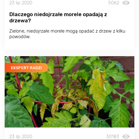
23 lip 2020
5062
Dlaczego niedojrzałe morele opadają z
drzewa?
Zielone, niedojrzałe morele mogą opadać z drzew z kilku
powodów.
EKSPERT RADZI
23 lip 2020
30183