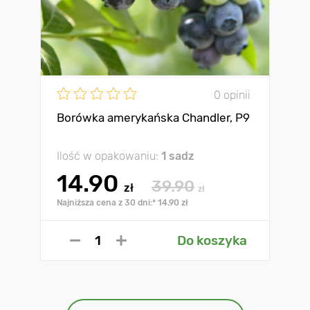
0 opinii
Borówka amerykańska Chandler, P9
Ilość w opakowaniu:
1 sadz
14.90
39.90
zł
zł
Najniższa cena z 30 dni:* 14.90 zł
Do koszyka