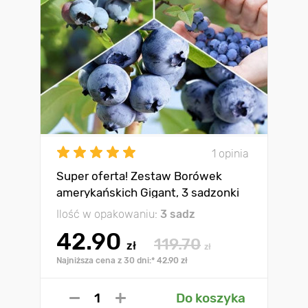
1 opinia
Super oferta! Zestaw Borówek
amerykańskich Gigant, 3 sadzonki
Ilość w opakowaniu:
3 sadz
42.90
119.70
zł
zł
Najniższa cena z 30 dni:* 42.90 zł
Do koszyka