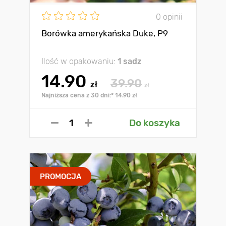
0 opinii
Borówka amerykańska Duke, P9
Ilość w opakowaniu:
1 sadz
14.90
39.90
zł
zł
Najniższa cena z 30 dni:* 14.90 zł
Do koszyka
PROMOCJA