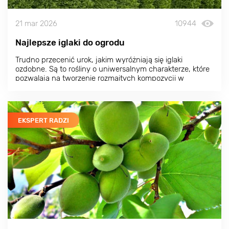
21 mar 2026
10944
Najlepsze iglaki do ogrodu
Trudno przecenić urok, jakim wyróżniają się iglaki
ozdobne. Są to rośliny o uniwersalnym charakterze, które
pozwalają na tworzenie rozmaitych kompozycji w
dowolnym stylu. Zarówno egzotyczne iglaki, jak i odmiany
bardziej typowe dla naszego regionu mają szereg zalet. O
tym, jakie wybierać iglaki do ogrodu, które z nich będą
najlepsze i co je wyróżnia, dowiesz się z tego artykułu.
EKSPERT RADZI