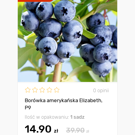
0 opinii
Borówka amerykańska Elizabeth,
P9
Ilość w opakowaniu:
1 sadz
14.90
39.90
zł
zł