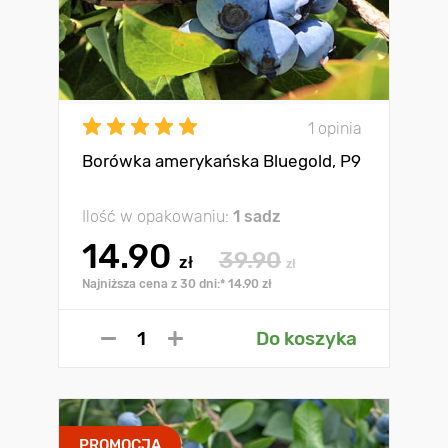
1 opinia
Borówka amerykańska Bluegold, P9
Ilość w opakowaniu:
1 sadz
14.90
39.90
zł
zł
Najniższa cena z 30 dni:* 14.90 zł
Do koszyka
PROMOCJA