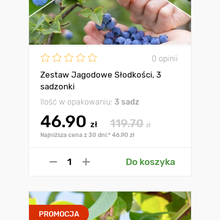
0 opinii
Zestaw Jagodowe Słodkości, 3
sadzonki
Ilość w opakowaniu:
3 sadz
46.90
119.70
zł
zł
Najniższa cena z 30 dni:* 46.90 zł
Do koszyka
PROMOCJA