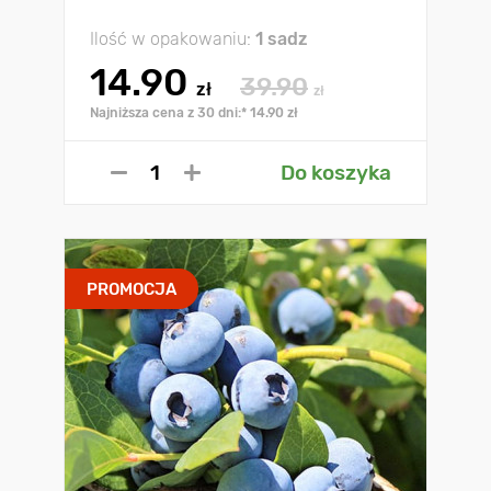
Ilość w opakowaniu:
1 sadz
14.90
39.90
zł
zł
Najniższa cena z 30 dni:* 14.90 zł
Do koszyka
PROMOCJA