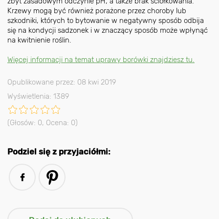
zbyt zasadowym odczynie pH, a także brak ściółkowania.
Krzewy mogą być również porażone przez choroby lub
szkodniki, których to bytowanie w negatywny sposób odbija
się na kondycji sadzonek i w znaczący sposób może wpłynąć
na kwitnienie roślin.
Więcej informacji na temat uprawy borówki znajdziesz tu.
Opublikowane przez: 08 kwi 2019
Wyświetlenia: 1389
(Głosów:
0
, Ocena:
0
)
Podziel się z przyjaciółmi: