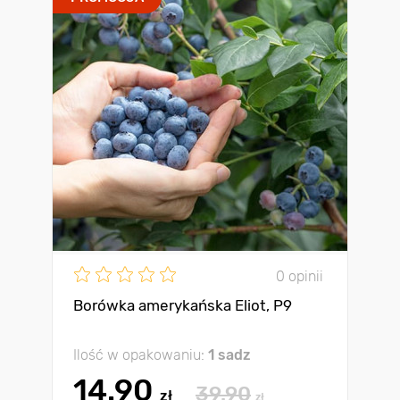
0 opinii
Borówka amerykańska Eliot, P9
Ilość w opakowaniu:
1 sadz
14.90
39.90
zł
zł