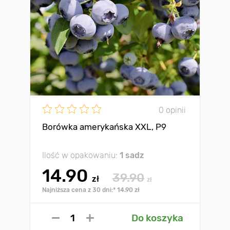
0 opinii
Borówka amerykańska XXL, P9
Ilość w opakowaniu:
1 sadz
14.90
39.90
zł
zł
Najniższa cena z 30 dni:* 14.90 zł
Do koszyka