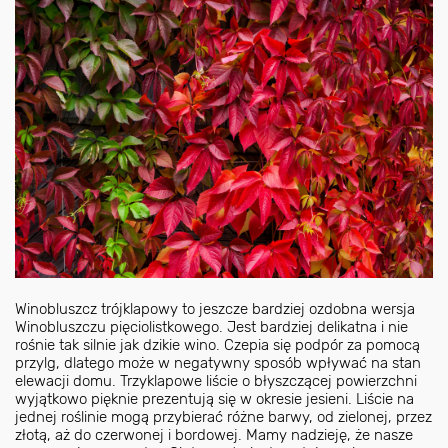
Winobluszcz trójklapowy to jeszcze bardziej ozdobna wersja
Winobluszczu pięciolistkowego. Jest bardziej delikatna i nie
rośnie tak silnie jak dzikie wino. Czepia się podpór za pomocą
przylg, dlatego może w negatywny sposób wpływać na stan
elewacji domu. Trzyklapowe liście o błyszczącej powierzchni
wyjątkowo pięknie prezentują się w okresie jesieni. Liście na
jednej roślinie mogą przybierać różne barwy, od zielonej, przez
złotą, aż do czerwonej i bordowej. Mamy nadzieję, że nasze