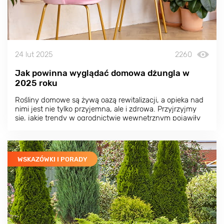
24 lut 2025
2260
Jak powinna wyglądać domowa dżungla w
2025 roku
Rośliny domowe są żywą oazą rewitalizacji, a opieka nad
nimi jest nie tylko przyjemna, ale i zdrowa. Przyjrzyjmy
się, jakie trendy w ogrodnictwie wewnętrznym pojawiły
się w 2025 roku i jak możesz je dostosować do własnych
potrzeb.
WSKAZÓWKI I PORADY