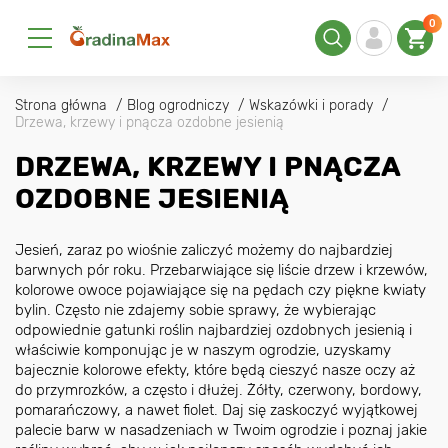
0
Strona główna
Blog ogrodniczy
Wskazówki i porady
Drzewa, krzewy i pnącza ozdobne jesienią
DRZEWA, KRZEWY I PNĄCZA
OZDOBNE JESIENIĄ
Jesień, zaraz po wiośnie zaliczyć możemy do najbardziej
barwnych pór roku. Przebarwiające się liście drzew i krzewów,
kolorowe owoce pojawiające się na pędach czy piękne kwiaty
bylin. Często nie zdajemy sobie sprawy, że wybierając
odpowiednie gatunki roślin najbardziej ozdobnych jesienią i
właściwie komponując je w naszym ogrodzie, uzyskamy
bajecznie kolorowe efekty, które będą cieszyć nasze oczy aż
do przymrozków, a często i dłużej. Żółty, czerwony, bordowy,
pomarańczowy, a nawet fiolet. Daj się zaskoczyć wyjątkowej
palecie barw w nasadzeniach w Twoim ogrodzie i poznaj jakie