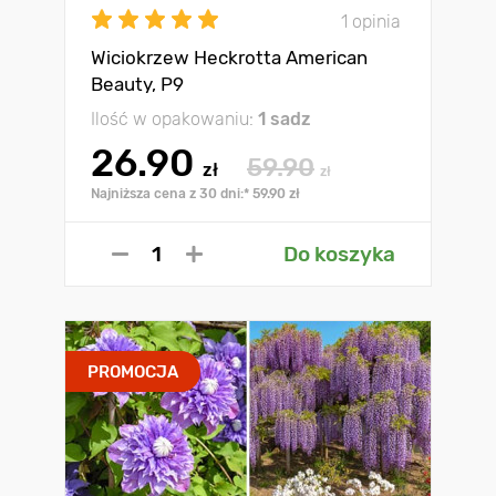
1 opinia
Wiciokrzew Heckrotta American
Beauty, P9
Ilość w opakowaniu:
1 sadz
26.90
59.90
zł
zł
Najniższa cena z 30 dni:* 59.90 zł
Do koszyka
PROMOCJA