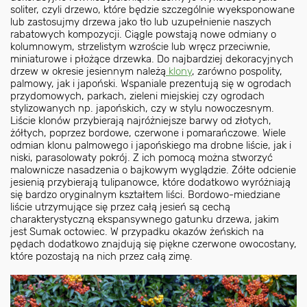
soliter, czyli drzewo, które będzie szczególnie wyeksponowane
lub zastosujmy drzewa jako tło lub uzupełnienie naszych
rabatowych kompozycji. Ciągle powstają nowe odmiany o
kolumnowym, strzelistym wzroście lub wręcz przeciwnie,
miniaturowe i płożące drzewka. Do najbardziej dekoracyjnych
drzew w okresie jesiennym należą
klony
, zarówno pospolity,
palmowy, jak i japoński. Wspaniale prezentują się w ogrodach
przydomowych, parkach, zieleni miejskiej czy ogrodach
stylizowanych np. japońskich, czy w stylu nowoczesnym.
Liście klonów przybierają najróżniejsze barwy od złotych,
żółtych, poprzez bordowe, czerwone i pomarańczowe. Wiele
odmian klonu palmowego i japońskiego ma drobne liście, jak i
niski, parasolowaty pokrój. Z ich pomocą można stworzyć
malownicze nasadzenia o bajkowym wyglądzie. Żółte odcienie
jesienią przybierają tulipanowce, które dodatkowo wyróżniają
się bardzo oryginalnym kształtem liści. Bordowo-miedziane
liście utrzymujące się przez całą jesień są cechą
charakterystyczną ekspansywnego gatunku drzewa, jakim
jest Sumak octowiec. W przypadku okazów żeńskich na
pędach dodatkowo znajdują się piękne czerwone owocostany,
które pozostają na nich przez całą zimę.