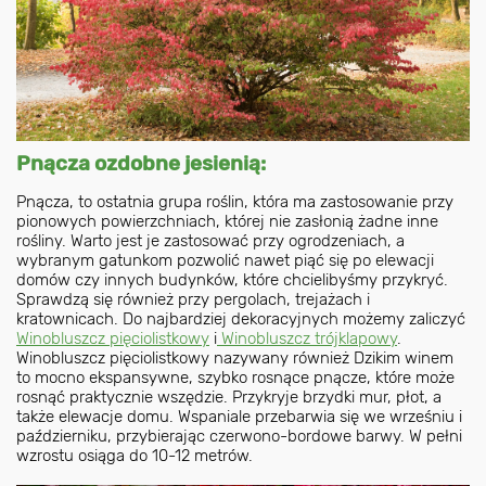
Pnącza ozdobne jesienią:
Pnącza, to ostatnia grupa roślin, która ma zastosowanie przy
pionowych powierzchniach, której nie zasłonią żadne inne
rośliny. Warto jest je zastosować przy ogrodzeniach, a
wybranym gatunkom pozwolić nawet piąć się po elewacji
domów czy innych budynków, które chcielibyśmy przykryć.
Sprawdzą się również przy pergolach, trejażach i
kratownicach. Do najbardziej dekoracyjnych możemy zaliczyć
Winobluszcz pięciolistkowy
i
Winobluszcz trójklapowy
.
Winobluszcz pięciolistkowy nazywany również Dzikim winem
to mocno ekspansywne, szybko rosnące pnącze, które może
rosnąć praktycznie wszędzie. Przykryje brzydki mur, płot, a
także elewacje domu. Wspaniale przebarwia się we wrześniu i
październiku, przybierając czerwono-bordowe barwy. W pełni
wzrostu osiąga do 10-12 metrów.