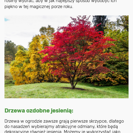
rośliny wybrać, aby w jak najlepszy sposób wydobyć ich
piękno w tej magicznej porze roku.
Drzewa ozdobne jesienią:
Drzewa w ogrodzie zawsze grają pierwsze skrzypce, dlatego
do nasadzeń wybierajmy atrakcyjne odmiany, które będą
dekoracyjne również jesienią. Możemy je wykorzystać jako