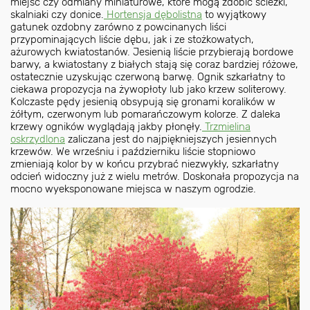
miejsc czy odmiany miniaturowe, które mogą zdobić ścieżki,
skalniaki czy donice.
Hortensja dębolistna
to wyjątkowy
gatunek ozdobny zarówno z powcinanych liści
przypominających liście dębu, jak i ze stożkowatych,
ażurowych kwiatostanów. Jesienią liście przybierają bordowe
barwy, a kwiatostany z białych stają się coraz bardziej różowe,
ostatecznie uzyskując czerwoną barwę. Ognik szkarłatny to
ciekawa propozycja na żywopłoty lub jako krzew soliterowy.
Kolczaste pędy jesienią obsypują się gronami koralików w
żółtym, czerwonym lub pomarańczowym kolorze. Z daleka
krzewy ogników wyglądają jakby płonęły.
Trzmielina
oskrzydlona
zaliczana jest do najpiękniejszych jesiennych
krzewów. We wrześniu i październiku liście stopniowo
zmieniają kolor by w końcu przybrać niezwykły, szkarłatny
odcień widoczny już z wielu metrów. Doskonała propozycja na
mocno wyeksponowane miejsca w naszym ogrodzie.