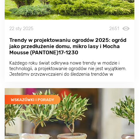
22 sty 2025
2651
Trendy w projektowaniu ogrodów 2025: ogród
jako przedłużenie domu, mikro lasy i Mocha
Mousse (PANTONE)17-1230
Każdego roku świat odkrywa nowe trendy w modzie i
technologii, a projektowanie ogrodów nie jest wyjątkiem.
Jesteśmy przyzwyczajeni do śledzenia trendów w
ubraniach, wnętrzach, a nawet żywności, ale dlaczego
nie zwrócić uwagi na to, co dzieje się w projektowaniu
ogrodów?
WSKAZÓWKI I PORADY