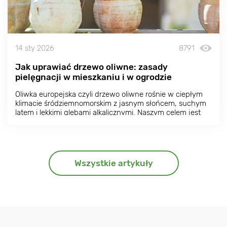
14 sty 2026
8791
Jak uprawiać drzewo oliwne: zasady
pielęgnacji w mieszkaniu i w ogrodzie
Oliwka europejska czyli drzewo oliwne rośnie w ciepłym
klimacie śródziemnomorskim z jasnym słońcem, suchym
latem i lekkimi glebami alkalicznymi. Naszym celem jest
odtworzenie tych warunków w jak największym stopniu,
aby zapewnić udaną uprawę i zbiory oliwek.
Wszystkie artykuły