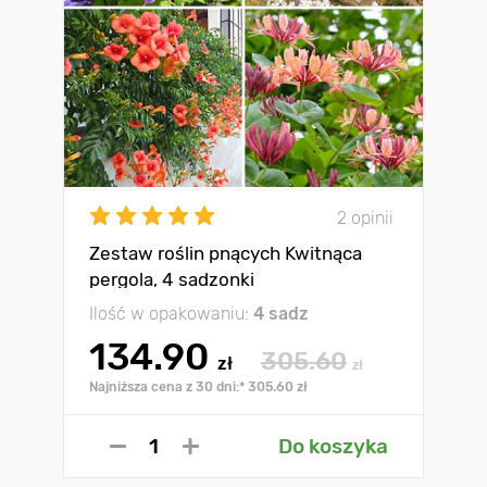
2 opinii
Zestaw roślin pnących Kwitnąca
pergola, 4 sadzonki
Ilość w opakowaniu:
4 sadz
134.90
305.60
zł
zł
Najniższa cena z 30 dni:* 305.60 zł
Do koszyka