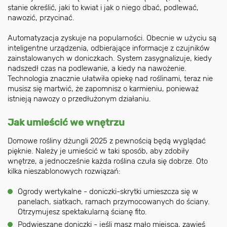
stanie określić, jaki to kwiat i jak o niego dbać, podlewać,
nawozić, przycinać.
Automatyzacja zyskuje na popularności. Obecnie w użyciu są
inteligentne urządzenia, odbierające informacje z czujników
zainstalowanych w doniczkach. System zasygnalizuje, kiedy
nadszedł czas na podlewanie, a kiedy na nawożenie.
Technologia znacznie ułatwiła opiekę nad roślinami, teraz nie
musisz się martwić, że zapomnisz o karmieniu, ponieważ
istnieją nawozy o przedłużonym działaniu.
Jak umieścić we wnętrzu
Domowe rośliny dżungli 2025 z pewnością będą wyglądać
pięknie. Należy je umieścić w taki sposób, aby zdobiły
wnętrze, a jednocześnie każda roślina czuła się dobrze. Oto
kilka nieszablonowych rozwiązań:
Ogrody wertykalne - doniczki-skrytki umieszcza się w
panelach, siatkach, ramach przymocowanych do ściany.
Otrzymujesz spektakularną ścianę fito.
Podwieszane doniczki - jeśli masz mało miejsca, zawieś