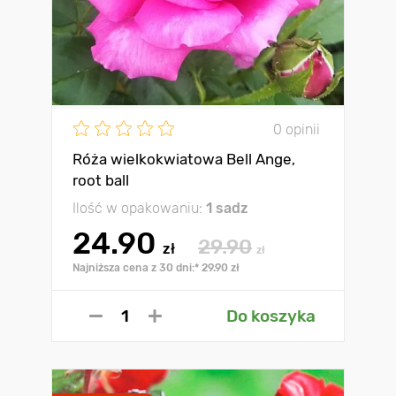
0 opinii
Róża wielkokwiatowa Bell Ange,
root ball
Ilość w opakowaniu:
1 sadz
24.90
29.90
zł
zł
Najniższa cena z 30 dni:* 29.90 zł
Do koszyka