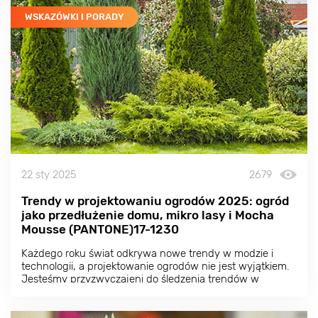
WSKAZÓWKI I PORADY
22 sty 2025
2679
Trendy w projektowaniu ogrodów 2025: ogród
jako przedłużenie domu, mikro lasy i Mocha
Mousse (PANTONE)17-1230
Każdego roku świat odkrywa nowe trendy w modzie i
technologii, a projektowanie ogrodów nie jest wyjątkiem.
Jesteśmy przyzwyczajeni do śledzenia trendów w
ubraniach, wnętrzach, a nawet żywności, ale dlaczego
nie zwrócić uwagi na to, co dzieje się w projektowaniu
ogrodów?