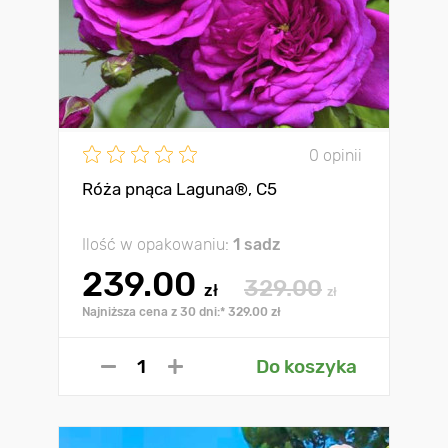
0 opinii
Róża pnąca Laguna®, C5
Ilość w opakowaniu:
1 sadz
239.00
329.00
zł
zł
Najniższa cena z 30 dni:* 329.00 zł
Do koszyka