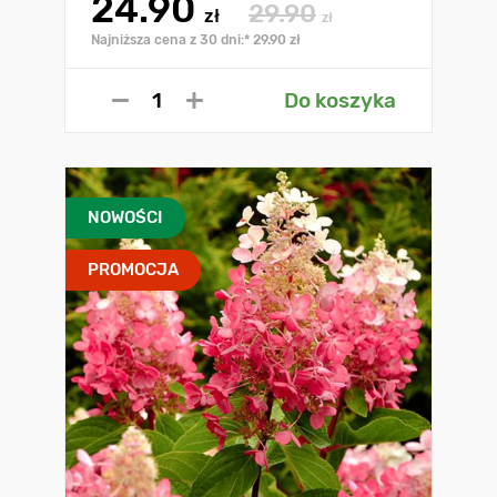
24.90
29.90
zł
zł
Najniższa cena z 30 dni:* 29.90 zł
Do koszyka
NOWOŚCI
PROMOCJA