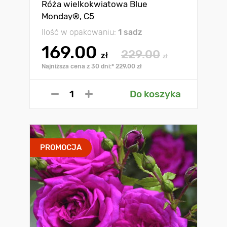
Róża wielkokwiatowa Blue
Monday®, C5
Ilość w opakowaniu:
1 sadz
169.00
229.00
zł
zł
Najniższa cena z 30 dni:* 229.00 zł
Do koszyka
PROMOCJA