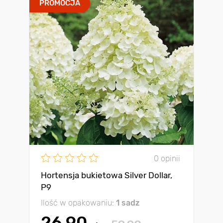
PROMOCJA
0 opinii
Hortensja bukietowa Silver Dollar,
P9
Ilość w opakowaniu:
1 sadz
26.90