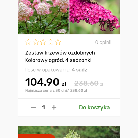
0 opinii
Zestaw krzewów ozdobnych
Kolorowy ogród, 4 sadzonki
Ilość w opakowaniu:
4 sadz
104.90
238.60
zł
zł
Najniższa cena z 30 dni:* 238.60 zł
Do koszyka