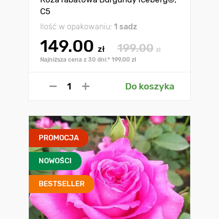
C5
Ilość w opakowaniu:
1 sadz
149.00
199.00
zł
zł
Najniższa cena z 30 dni:* 199.00 zł
Do koszyka
PROMOCJA
NOWOŚCI
BESTSELLER