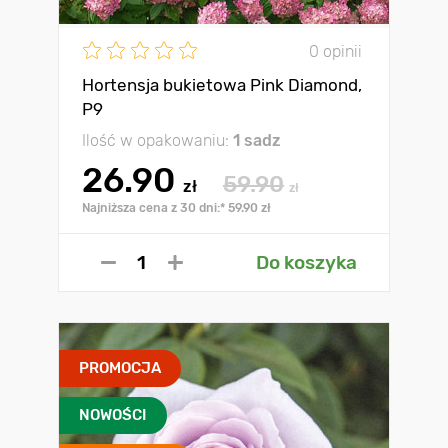
0 opinii
Hortensja bukietowa Pink Diamond,
P9
Ilość w opakowaniu:
1 sadz
26.90
59.90
zł
zł
Najniższa cena z 30 dni:* 59.90 zł
Do koszyka
PROMOCJA
NOWOŚCI