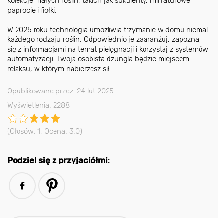
kolekcje małych roślin, takich jak sukulenty, miniaturowe
paprocie i fiołki.
W 2025 roku technologia umożliwia trzymanie w domu niemal
każdego rodzaju roślin. Odpowiednio je zaaranżuj, zapoznaj
się z informacjami na temat pielęgnacji i korzystaj z systemów
automatyzacji. Twoja osobista dżungla będzie miejscem
relaksu, w którym nabierzesz sił.
Opublikowane przez: 24 lut 2025
Wyświetlenia: 2288
(Głosów:
1
, Ocena:
3.0
)
Podziel się z przyjaciółmi: