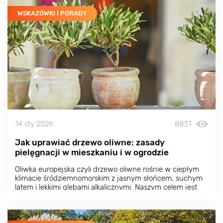
WSKAZÓWKI I PORADY
14 sty 2026
8831
Jak uprawiać drzewo oliwne: zasady
pielęgnacji w mieszkaniu i w ogrodzie
Oliwka europejska czyli drzewo oliwne rośnie w ciepłym
klimacie śródziemnomorskim z jasnym słońcem, suchym
latem i lekkimi glebami alkalicznymi. Naszym celem jest
odtworzenie tych warunków w jak największym stopniu,
aby zapewnić udaną uprawę i zbiory oliwek.