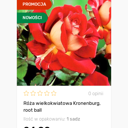
PROMOCJA
NOWOŚCI
0 opinii
Róża wielkokwiatowa Kronenburg,
root ball
Ilość w opakowaniu:
1 sadz