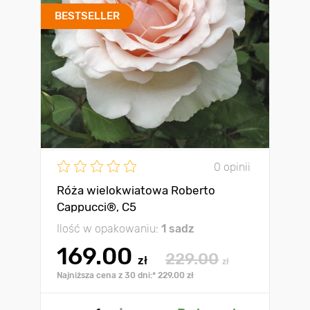
BESTSELLER
0 opinii
Róża wielokwiatowa Roberto
Cappucci®, C5
Ilość w opakowaniu:
1 sadz
169.00
229.00
zł
zł
Najniższa cena z 30 dni:* 229.00 zł