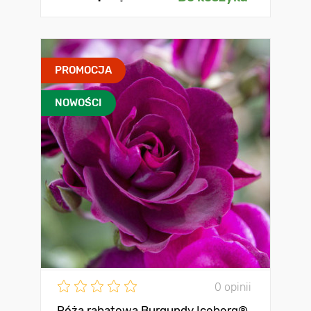
PROMOCJA
NOWOŚCI
0 opinii
Róża rabatowa Burgundy Iceberg®,