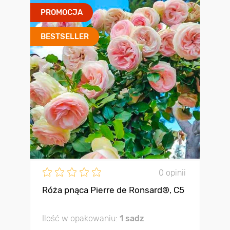
PROMOCJA
BESTSELLER
0 opinii
Róża pnąca Pierre de Ronsard®, C5
Ilość w opakowaniu:
1 sadz