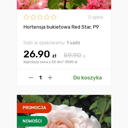
0 opinii
Hortensja bukietowa Red Star, Р9
Ilość w opakowaniu:
1 sadz
26.90
59.90
zł
zł
Najniższa cena z 30 dni:* 59.90 zł
Do koszyka
PROMOCJA
NOWOŚCI