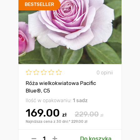
BESTSELLER
0 opinii
Róża wielkokwiatowa Pacific
Blue®, C5
Ilość w opakowaniu:
1 sadz
169.00
229.00
zł
zł
Najniższa cena z 30 dni:* 229.00 zł
Do koszyka