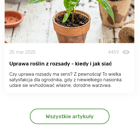
25 mar 2025
4459
Uprawa roślin z rozsady - kiedy i jak siać
Czy uprawa rozsady ma sens? Z pewnością! To wielka
satysfakcja dla ogrodnika, gdy z niewielkiego nasionka
udaje się wyhodować własne, dorodne warzywa.
Przygotowanie rozsady w domu jest jednak dość
wymagające i czasochłonne. Kiedy decydujemy się na
uprawę z rozsady, zamiast z zakupionych sadzonek,
musimy liczyć się z większą ilością zabiegów
pielęgnacyjnych.
Wszystkie artykuły