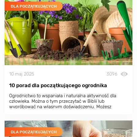
DLA POCZĄTKUJĄCYCH
10 maj 2025
3096
10 porad dla początkującego ogrodnika
Ogrodnictwo to wspaniała i naturalna aktywność dla
człowieka. Można o tym przeczytać w Biblii lub
wypróbować na własnym doświadczeniu. Możesz
stworzyć piękny ogród pełen kwiatów lub postawić na
uprawy, zapewniając sobie i bliskim własne, ekologicznie
czyste warzywa, owoce i jagody.
DLA POCZĄTKUJĄCYCH