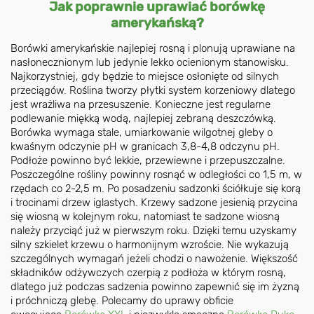
Jak poprawnie uprawiać borówkę
amerykańską?
Borówki amerykańskie najlepiej rosną i plonują uprawiane na
nasłonecznionym lub jedynie lekko ocienionym stanowisku.
Najkorzystniej, gdy będzie to miejsce osłonięte od silnych
przeciągów. Roślina tworzy płytki system korzeniowy dlatego
jest wrażliwa na przesuszenie. Konieczne jest regularne
podlewanie miękką wodą, najlepiej zebraną deszczówką.
Borówka wymaga stale, umiarkowanie wilgotnej gleby o
kwaśnym odczynie pH w granicach 3,8-4,8 odczynu pH.
Podłoże powinno być lekkie, przewiewne i przepuszczalne.
Poszczególne rośliny powinny rosnąć w odległości co 1,5 m, w
rzędach co 2-2,5 m. Po posadzeniu sadzonki ściółkuje się korą
i trocinami drzew iglastych. Krzewy sadzone jesienią przycina
się wiosną w kolejnym roku, natomiast te sadzone wiosną
należy przyciąć już w pierwszym roku. Dzięki temu uzyskamy
silny szkielet krzewu o harmonijnym wzroście. Nie wykazują
szczególnych wymagań jeżeli chodzi o nawożenie. Większość
składników odżywczych czerpią z podłoża w którym rosną,
dlatego już podczas sadzenia powinno zapewnić się im żyzną
i próchniczą glebę. Polecamy do uprawy obficie