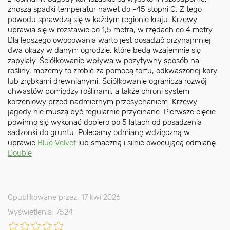
znoszą spadki temperatur nawet do -45 stopni C. Z tego
powodu sprawdzą się w każdym regionie kraju. Krzewy
uprawia się w rozstawie co 1,5 metra, w rzędach co 4 metry.
Dla lepszego owocowania warto jest posadzić przynajmniej
dwa okazy w danym ogrodzie, które bedą wzajemnie się
zapylały. Ściółkowanie wpływa w pozytywny sposób na
rośliny, możemy to zrobić za pomocą torfu, odkwaszonej kory
lub zrębkami drewnianymi. Ściółkowanie ogranicza rozwój
chwastów pomiędzy roślinami, a także chroni system
korzeniowy przed nadmiernym przesychaniem. Krzewy
jagody nie muszą być regularnie przycinane. Pierwsze cięcie
powinno się wykonać dopiero po 5 latach od posadzenia
sadzonki do gruntu. Polecamy odmianę wdzięczną w
uprawie
Blue Velvet
lub smaczną i silnie owocującą odmianę
Double
Opublikowane przez: 17 kwi 2026
Wyświetlenia: 7524