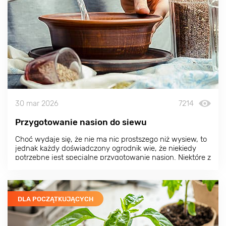
30 mar 2026
7214
Przygotowanie nasion do siewu
Choć wydaje się, że nie ma nic prostszego niż wysiew, to
jednak każdy doświadczony ogrodnik wie, że niekiedy
potrzebne jest specjalne przygotowanie nasion. Niektóre z
nich nie wykiełkują po zwykłym umieszczeniu na czy w
glebie.
DLA POCZĄTKUJĄCYCH