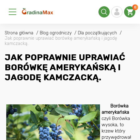
0
Strona główna
Blog ogrodniczy
Dla początkujących
Jak poprawnie uprawiać borówkę amerykańską i jagodę
kamczacką.
JAK POPRAWNIE UPRAWIAĆ
BORÓWKĘ AMERYKAŃSKĄ I
JAGODĘ KAMCZACKĄ.
Borówka
amerykańska
czyli Borówka
wysoka, to
krzew który
przywędrował