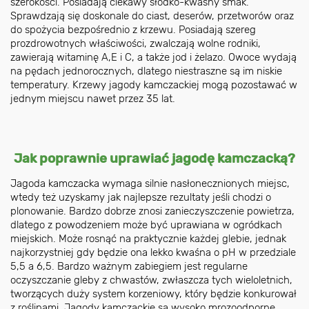
szerokości. Posiadają ciekawy słodko-kwaśny smak.
Sprawdzają się doskonale do ciast, deserów, przetworów oraz
do spożycia bezpośrednio z krzewu. Posiadają szereg
prozdrowotnych właściwości, zwalczają wolne rodniki,
zawierają witaminę A,E i C, a także jod i żelazo. Owoce wydają
na pędach jednorocznych, dlatego niestraszne są im niskie
temperatury. Krzewy jagody kamczackiej mogą pozostawać w
jednym miejscu nawet przez 35 lat.
Jak poprawnie uprawiać jagodę kamczacką?
Jagoda kamczacka wymaga silnie nasłonecznionych miejsc,
wtedy też uzyskamy jak najlepsze rezultaty jeśli chodzi o
plonowanie. Bardzo dobrze znosi zanieczyszczenie powietrza,
dlatego z powodzeniem może być uprawiana w ogródkach
miejskich. Może rosnąć na praktycznie każdej glebie, jednak
najkorzystniej gdy będzie ona lekko kwaśna o pH w przedziale
5,5 a 6,5. Bardzo ważnym zabiegiem jest regularne
oczyszczanie gleby z chwastów, zwłaszcza tych wieloletnich,
tworzących duży system korzeniowy, który będzie konkurował
z roślinami. Jagody kamczackie są wysoko mrozoodporne,