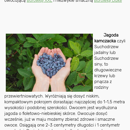
owocującą
Borówkę XXL
i niezwykle smaczną
Borówkę Duke
Jagoda
kamczacka
czyli
Suchodrzew
jadalny lub
Suchodrzew
siny, to
długowieczne
krzewy lub
pnącza z
rodziny
przewiertniowatych. Wyróżniają się dosyć niskim,
kompaktowym pokrojem dorastając najczęściej do 1-1,5 metra
wysokości i podobnej szerokości. Owocem jest wydłużona
jagoda o fioletowo-niebieskiej skórce. Owocuje dosyć
wcześnie, już w maju możemy zbierać zdrowe i smaczne
owoce. Osiągają one 2-3 centymetry długości i 1 centymetr