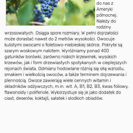
do nas z
Ameryki
północnej.
Należy do
rodziny
wrzosowatych. Osiąga spore rozmiary. W pełni dojrzałości
może dorastać nawet do 2 metrów wysokości. Owocuje
kulistymi owocami o fioletowo-niebieskiej skórce. Pokryte są
szarym woskowym nalotem. Wyróżniamy ponad 400
gatunków borówki, zarówno niskich krzewinek, wysokich
krzewów, jak i form drzewiastych spotykanych w cieplejszych
rejonach świata. Odmiany hodowlane różnią się siłą wzrostu,
smakiem i wielkością owoców, a także terminem dojrzewania i
plennością. Owoce zawierają wiele cennych witamin i
składników odżywczych, m.in. wit. A, B1, B2, B3, kwas foliowy,
flawonoidy i polifenole. Wykorzystuje się je jako dodatek do
ciast, deserów, koktajli, sałatek i słodkich obiadów.