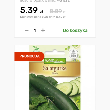
Ilość w opakowaniu:
45 szt.
5.39
8.89
zł
zł
Najniższa cena z 30 dni:* 8.89 zł
Do koszyka
PROMOCJA