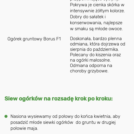
Pokrywa je cienka skórka w
intensywnie żółtym kolorze.
Dobry do sałatek i
konserwowania, najlepsze
w smaku są młode owoce.
Doskonała, bardzo plenna
Ogórek gruntowy Borus F1
odmiana, która dojrzewa od
sierpnia do października.
Polecany do kiszenia oraz
na ogórki małosolne.
Odmiana odporna na
choroby grzybowe.
Siew ogórków na rozsadę krok po kroku:
Nasiona wysiewamy od połowy do końca kwietnia, aby
posadzić młode siewki ogórków do gruntu w drugiej
połowie maja.