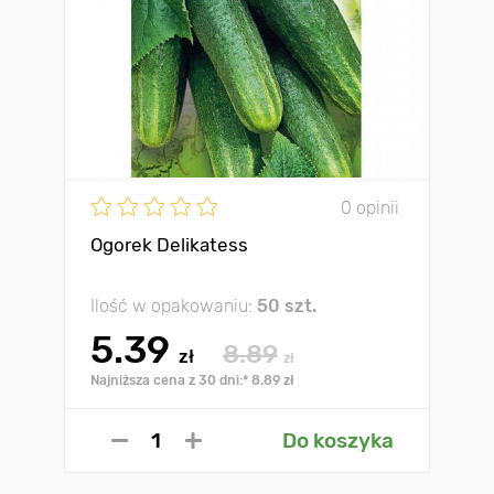
0 opinii
Ogorek Delikatess
Ilość w opakowaniu:
50 szt.
5.39
8.89
zł
zł
Najniższa cena z 30 dni:* 8.89 zł
Do koszyka