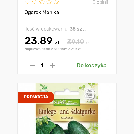
0 opinii
Ogorek Monika
Ilość w opakowaniu:
35 szt.
23.89
39.19
zł
zł
Najniższa cena z 30 dni:* 39.19 zł
Do koszyka
PROMOCJA