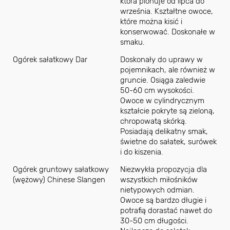
która plonuje od lipca do
września. Kształtne owoce,
które można kisić i
konserwować. Doskonałe w
smaku.
Ogórek sałatkowy Dar
Doskonały do uprawy w
pojemnikach, ale również w
gruncie. Osiąga zaledwie
50-60 cm wysokości.
Owoce w cylindrycznym
kształcie pokryte są zieloną,
chropowatą skórką.
Posiadają delikatny smak,
świetne do sałatek, surówek
i do kiszenia.
Ogórek gruntowy sałatkowy
Niezwykła propozycja dla
(wężowy) Chinese Slangen
wszystkich miłośników
nietypowych odmian.
Owoce są bardzo długie i
potrafią dorastać nawet do
30-50 cm długości.