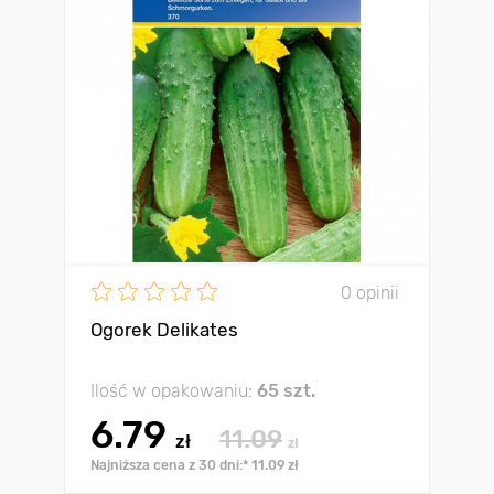
0 opinii
Ogorek Delikates
Ilość w opakowaniu:
65 szt.
6.79
11.09
zł
zł
Najniższa cena z 30 dni:* 11.09 zł