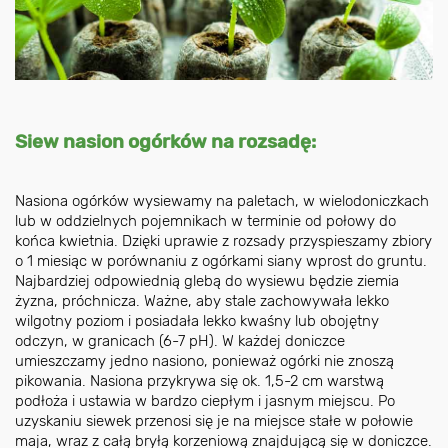
Siew nasion ogórków na rozsadę:
Nasiona ogórków wysiewamy na paletach, w wielodoniczkach
lub w oddzielnych pojemnikach w terminie od połowy do
końca kwietnia. Dzięki uprawie z rozsady przyspieszamy zbiory
o 1 miesiąc w porównaniu z ogórkami siany wprost do gruntu.
Najbardziej odpowiednią glebą do wysiewu będzie ziemia
żyzna, próchnicza. Ważne, aby stale zachowywała lekko
wilgotny poziom i posiadała lekko kwaśny lub obojętny
odczyn, w granicach (6-7 pH). W każdej doniczce
umieszczamy jedno nasiono, ponieważ ogórki nie znoszą
pikowania. Nasiona przykrywa się ok. 1,5-2 cm warstwą
podłoża i ustawia w bardzo ciepłym i jasnym miejscu. Po
uzyskaniu siewek przenosi się je na miejsce stałe w połowie
maja, wraz z całą bryłą korzeniową znajdującą się w doniczce.