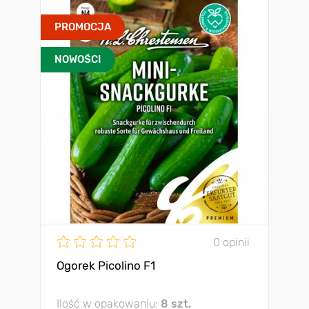
PROMOCJA
NOWOŚCI
0 opinii
Ogorek Picolino F1
Ilość w opakowaniu:
8 szt.