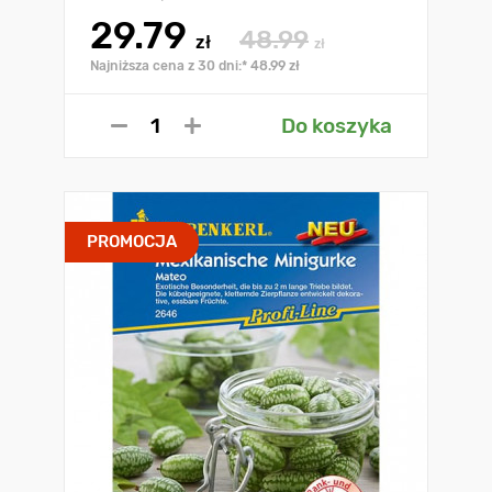
29.79
48.99
zł
zł
Najniższa cena z 30 dni:* 48.99 zł
Do koszyka
PROMOCJA