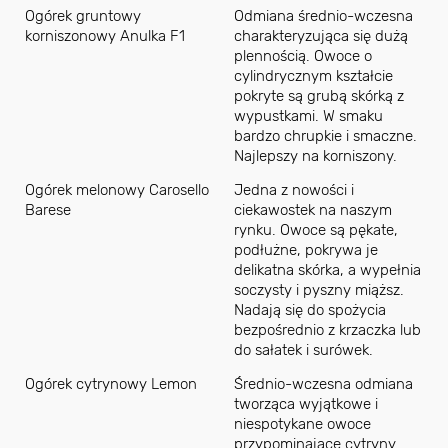
Ogórek gruntowy
Odmiana średnio-wczesna
korniszonowy Anulka F1
charakteryzująca się dużą
plennością. Owoce o
cylindrycznym kształcie
pokryte są grubą skórką z
wypustkami. W smaku
bardzo chrupkie i smaczne.
Najlepszy na korniszony.
Ogórek melonowy Carosello
Jedna z nowości i
Barese
ciekawostek na naszym
rynku. Owoce są pękate,
podłużne, pokrywa je
delikatna skórka, a wypełnia
soczysty i pyszny miąższ.
Nadają się do spożycia
bezpośrednio z krzaczka lub
do sałatek i surówek.
Ogórek cytrynowy Lemon
Średnio-wczesna odmiana
tworząca wyjątkowe i
niespotykane owoce
przypominające cytryny.