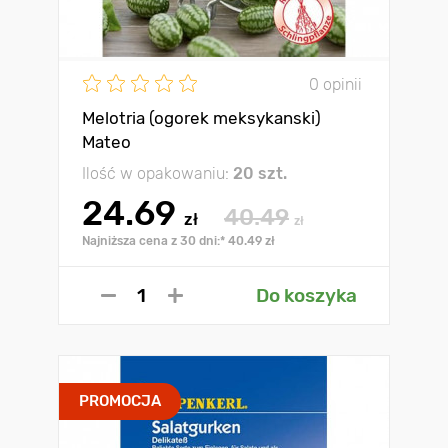
0 opinii
Melotria (ogorek meksykanski)
Mateo
Ilość w opakowaniu:
20 szt.
24.69
40.49
zł
zł
Najniższa cena z 30 dni:* 40.49 zł
Do koszyka
PROMOCJA