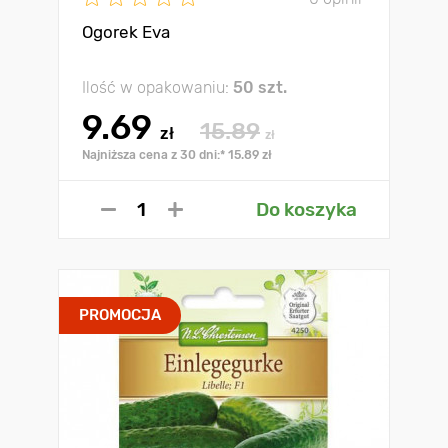
Ogorek Eva
Ilość w opakowaniu:
50 szt.
9.69
15.89
zł
zł
Najniższa cena z 30 dni:* 15.89 zł
Do koszyka
PROMOCJA