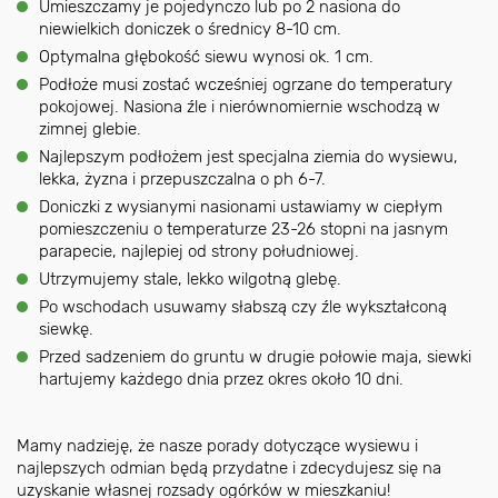
Umieszczamy je pojedynczo lub po 2 nasiona do
niewielkich doniczek o średnicy 8-10 cm.
Optymalna głębokość siewu wynosi ok. 1 cm.
Podłoże musi zostać wcześniej ogrzane do temperatury
pokojowej. Nasiona źle i nierównomiernie wschodzą w
zimnej glebie.
Najlepszym podłożem jest specjalna ziemia do wysiewu,
lekka, żyzna i przepuszczalna o ph 6-7.
Doniczki z wysianymi nasionami ustawiamy w ciepłym
pomieszczeniu o temperaturze 23-26 stopni na jasnym
parapecie, najlepiej od strony południowej.
Utrzymujemy stale, lekko wilgotną glebę.
Po wschodach usuwamy słabszą czy źle wykształconą
siewkę.
Przed sadzeniem do gruntu w drugie połowie maja, siewki
hartujemy każdego dnia przez okres około 10 dni.
Mamy nadzieję, że nasze porady dotyczące wysiewu i
najlepszych odmian będą przydatne i zdecydujesz się na
uzyskanie własnej rozsady ogórków w mieszkaniu!