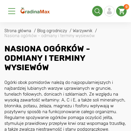
0
Strona główna
Blog ogrodniczy
Warzywnik
Nasiona ogórków - odmiany i terminy wysiewów
NASIONA OGÓRKÓW -
ODMIANY I TERMINY
WYSIEWÓW
Ogórki obok pomidorów należą do najpopularniejszych i
najbardziej lubianych warzyw uprawianych w gruncie,
tunelach foliowych, donicach i szklarniach. Ze względu na
wysoką zawartość witaminy: A, C i E, a także soli mineralnych,
błonnika, potasu, żelaza, magnezu i fosforu wpływają w
pozytywny sposób na funkcjonowanie całego organizmu.
Regularne spożywanie ogórków pomaga oczyścić jelita,
stymuluje prawidłowy przepływ krwi oraz wspomaga trzustkę,
a także zwalcza niestrawność i stany podgorączkowe.