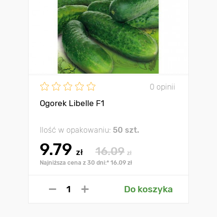
0 opinii
Ogorek Libelle F1
Ilość w opakowaniu:
50 szt.
9.79
16.09
zł
zł
Najniższa cena z 30 dni:* 16.09 zł
Do koszyka