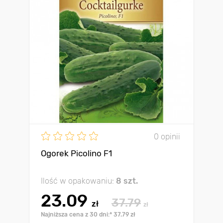
0 opinii
Ogorek Picolino F1
Ilość w opakowaniu:
8 szt.
23.09
37.79
zł
zł
Najniższa cena z 30 dni:* 37.79 zł