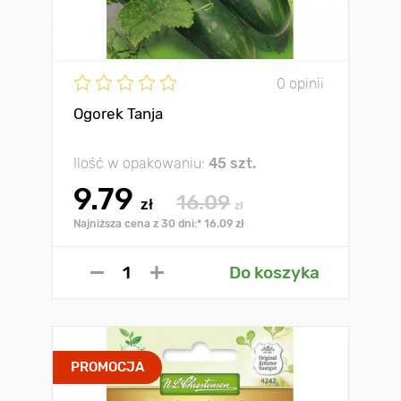
0 opinii
Ogorek Tanja
Ilość w opakowaniu:
45 szt.
9.79
16.09
zł
zł
Najniższa cena z 30 dni:* 16.09 zł
Do koszyka
PROMOCJA