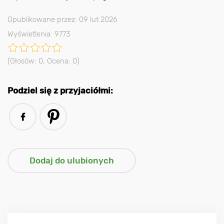
Opublikowane przez: 09 lut 2026
Wyświetlenia: 9773
(Głosów:
0
, Ocena:
0
)
Podziel się z przyjaciółmi: