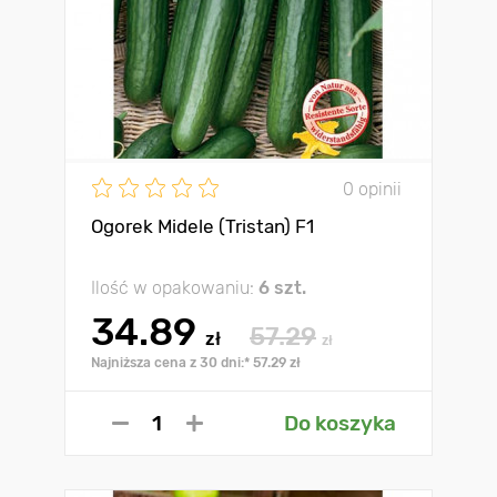
0 opinii
Ogorek Midele (Tristan) F1
Ilość w opakowaniu:
6 szt.
34.89
57.29
zł
zł
Najniższa cena z 30 dni:* 57.29 zł
Do koszyka