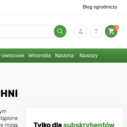
Blog ogrodniczy
0
y owocowe
Winorośla
Nasiona
Nawozy
CHNI
łym
stąpione
Tylko dla
subskrybentów
óre mogą