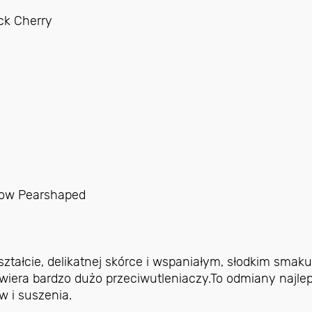
k Cherry
low Pearshaped
tałcie, delikatnej skórce i wspaniałym, słodkim smaku
wiera bardzo dużo przeciwutleniaczy.To odmiany najle
w i suszenia.