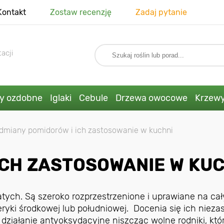
Kontakt
Zostaw recenzję
Zadaj pytanie
acji
ny ozdobne
Iglaki
Cebule
Drzewa owocowe
Krzew
dmiany pomidorów i ich zastosowanie w kuchni
ICH ZASTOSOWANIE W KU
atych. Są szeroko rozprzestrzenione i uprawiane na ca
ryki środkowej lub południowej. Docenia się ich nieza
działanie antyoksydacyjne niszcząc wolne rodniki, kt