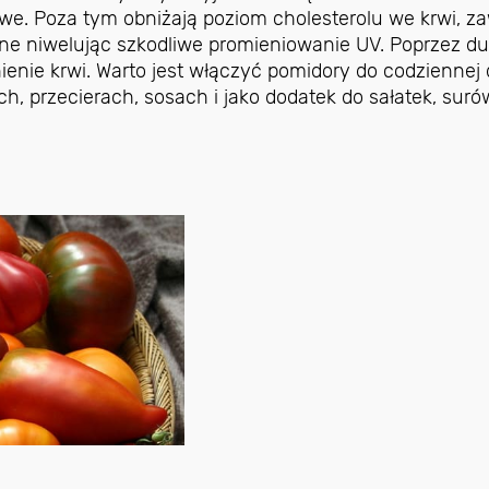
. Poza tym obniżają poziom cholesterolu we krwi, za
onne niwelując szkodliwe promieniowanie UV. Poprzez d
enie krwi. Warto jest włączyć pomidory do codziennej d
, przecierach, sosach i jako dodatek do sałatek, suró