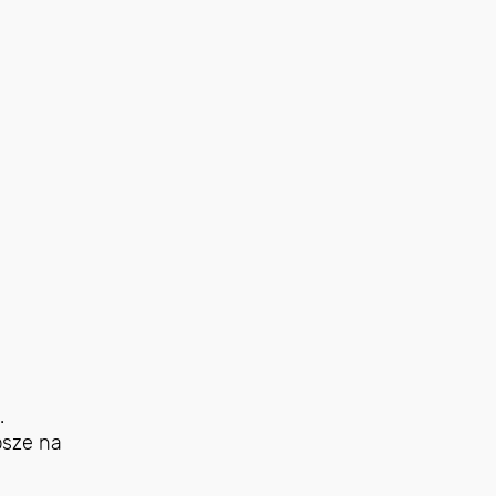
.
psze na