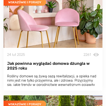
WSKAZÓWKI I PORADY
24 lut 2025
2261
Jak powinna wyglądać domowa dżungla w
2025 roku
Rośliny domowe są żywą oazą rewitalizacji, a opieka nad
nimi jest nie tylko przyjemna, ale i zdrowa. Przyjrzyjmy
się, jakie trendy w ogrodnictwie wewnętrznym pojawiły
się w 2025 roku i jak możesz je dostosować do własnych
potrzeb.
WSKAZÓWKI I PORADY