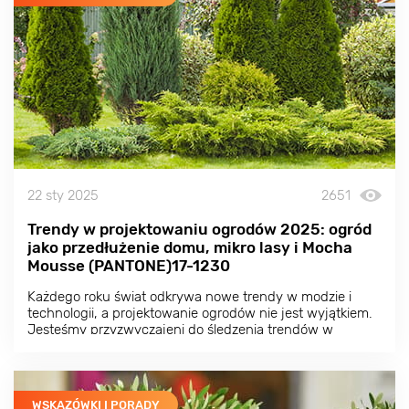
22 sty 2025
2651
Trendy w projektowaniu ogrodów 2025: ogród
jako przedłużenie domu, mikro lasy i Mocha
Mousse (PANTONE)17-1230
Każdego roku świat odkrywa nowe trendy w modzie i
technologii, a projektowanie ogrodów nie jest wyjątkiem.
Jesteśmy przyzwyczajeni do śledzenia trendów w
ubraniach, wnętrzach, a nawet żywności, ale dlaczego
nie zwrócić uwagi na to, co dzieje się w projektowaniu
ogrodów?
WSKAZÓWKI I PORADY