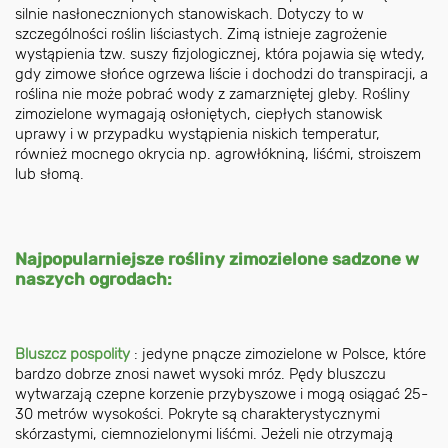
silnie nasłonecznionych stanowiskach. Dotyczy to w
szczególności roślin liściastych. Zimą istnieje zagrożenie
wystąpienia tzw. suszy fizjologicznej, która pojawia się wtedy,
gdy zimowe słońce ogrzewa liście i dochodzi do transpiracji, a
roślina nie może pobrać wody z zamarzniętej gleby. Rośliny
zimozielone wymagają osłoniętych, ciepłych stanowisk
uprawy i w przypadku wystąpienia niskich temperatur,
również mocnego okrycia np. agrowłókniną, liśćmi, stroiszem
lub słomą.
Najpopularniejsze rośliny zimozielone sadzone w
naszych ogrodach:
Bluszcz pospolity
: jedyne pnącze zimozielone w Polsce, które
bardzo dobrze znosi nawet wysoki mróz. Pędy bluszczu
wytwarzają czepne korzenie przybyszowe i mogą osiągać 25-
30 metrów wysokości. Pokryte są charakterystycznymi
skórzastymi, ciemnozielonymi liśćmi. Jeżeli nie otrzymają