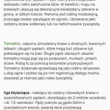
skórzaste i ostro zakończone liście. W kwietniu i maju na
krzewach ukazują się dekoracyjne kwiatostany zebrane w
grona, w żółtym kolorze. Mahonia jest rośliną miododajną,
przyciąga owady zapylające do ogrodu. Uprawiana jako
ozdobny krzew soliterowy lub na nieformowane żywopłoty.
Trzmielina
:
odporny zimozielony krzew o drobnych, barwnych
listkach i długich pędach, które mogą być sztywne lub
pokładające się na boki. Długie pędy starszych okazów
trzmieliny mogą piąć się po podporach, murkach, pniach
drzew. Robią to za pomocą korzonków przybyszowych.
Trzmieliny doskonale sprawdzają się jako rośliny okrywowe.
Lubią cięcie i szybko się po nim regenerują dlatego można
stosować je również jako niskie żywopłoty.
Irga błyszcząca
:
należący do rodziny różowatych krzew o
wyprostowanych pędach, dorastający do 2 metrów wysokości
i ok. 1,5 szerokości. Pędy pokryte są gęsto liśćmi o
żywozielonym kolorze, jesienią liście przybierają