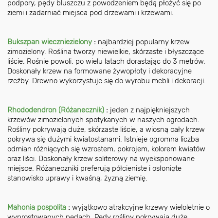
podpory, pędy bluszczu z powodzeniem będą płożyć się po
ziemi i zadarniać miejsca pod drzewami i krzewami.
Bukszpan wieczniezielony
:
najbardziej popularny krzew
zimozielony. Roślina tworzy niewielkie, skórzaste i błyszczące
liście. Rośnie powoli, po wielu latach dorastając do 3 metrów.
Doskonały krzew na formowane żywopłoty i dekoracyjne
rzeźby. Drewno wykorzystuje się do wyrobu mebli i dekoracji.
Rhododendron (Różanecznik)
:
jeden z najpiękniejszych
krzewów zimozielonych spotykanych w naszych ogrodach.
Rośliny pokrywają duże, skórzaste liście, a wiosną cały krzew
pokrywa się dużymi kwiatostanami. Istnieje ogromna liczba
odmian różniących się wzrostem, pokrojem, kolorem kwiatów
oraz liści. Doskonały krzew soliterowy na wyeksponowane
miejsce. Różaneczniki preferują półcieniste i osłonięte
stanowisko uprawy i kwaśną, żyzną ziemię.
Mahonia pospolita
:
wyjątkowo atrakcyjne krzewy wieloletnie o
wyprostowanych pędach. Pędy rośliny pokrywają duże,