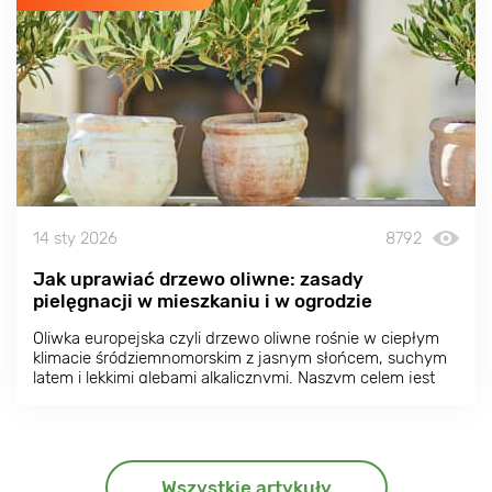
14 sty 2026
8792
Jak uprawiać drzewo oliwne: zasady
pielęgnacji w mieszkaniu i w ogrodzie
Oliwka europejska czyli drzewo oliwne rośnie w ciepłym
klimacie śródziemnomorskim z jasnym słońcem, suchym
latem i lekkimi glebami alkalicznymi. Naszym celem jest
odtworzenie tych warunków w jak największym stopniu,
aby zapewnić udaną uprawę i zbiory oliwek.
Wszystkie artykuły