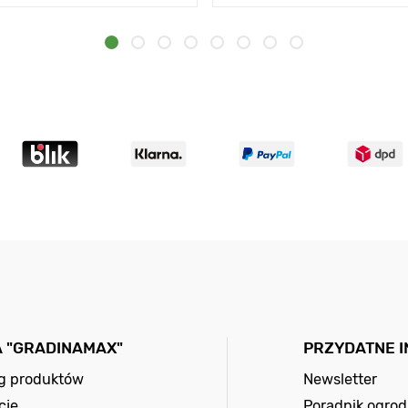
A "GRADINAMAX"
PRZYDATNE 
og produktów
Newsletter
cje
Poradnik ogrod