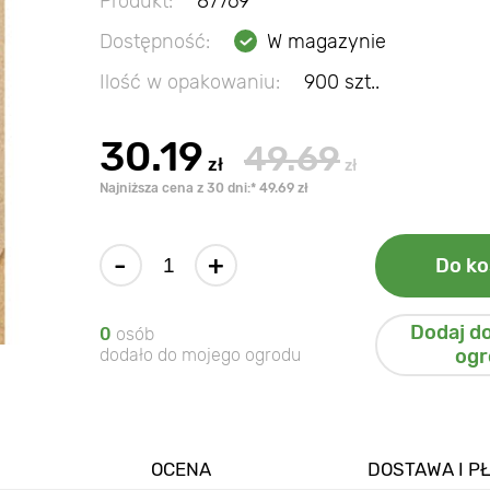
Produkt:
87769
Dostępność:
W magazynie
Ilość w opakowaniu:
900 szt..
30.19
49.69
zł
zł
Najniższa cena z 30 dni:* 49.69 zł
-
+
Do ko
Dodaj d
0
osób
dodało do mojego ogrodu
ogr
OCENA
DOSTAWA I P