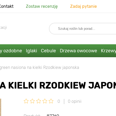
Kontakt
Zostaw recenzję
Zadaj pytanie
acji
ny ozdobne
Iglaki
Cebule
Drzewa owocowe
Krzew
green nasiona na kielki Rzodkiew japonska
A KIELKI RZODKIEW JAP
0
0 opinii