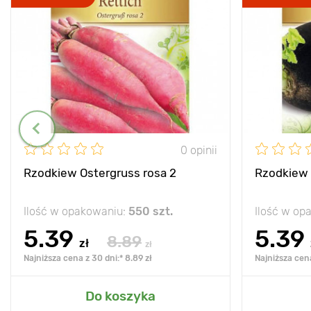
0 opinii
Rzodkiew Ostergruss rosa 2
Rzodkiew 
Ilość w opakowaniu:
550 szt.
Ilość w op
5.39
5.39
8.89
zł
zł
Najniższa cena z 30 dni:* 8.89 zł
Najniższa cena
Do koszyka