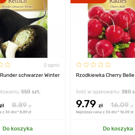
0 opinii
Runder schwarzer Winter
Rzodkiewka Cherry Belle
akowaniu:
550 szt.
Ilość w opakowaniu:
380 s
9.79
8.89
16.09
zł
zł
zł
zł
 z 30 dni:* 8.89 zł
Najniższa cena z 30 dni:* 16.09 zł
Do koszyka
Do koszyka