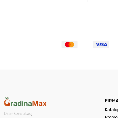
FIRM
Katal
Dział konsultacji
Promo