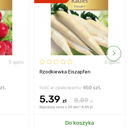
0 opinii
0 opinii
Rzodkiewka Eiszapfen
zt.
Ilość w opakowaniu:
450 szt.
5.39
8.89
zł
zł
Najniższa cena z 30 dni:* 8.89 zł
Do koszyka