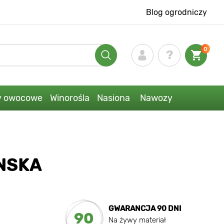
Blog ogrodniczy
0
y owocowe
Winorośla
Nasiona
Nawozy
ONSKA
GWARANCJA 90 DNI
90
Na żywy materiał