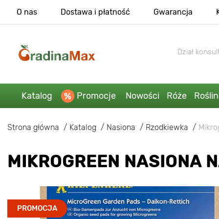
O nas
Dostawa i płatność
Gwarancja
Dział konsult
Katalog
Promocje
Nowości
Róże
Rośli
Strona główna
Katalog
Nasiona
Rzodkiewka
Mikro
MIKROGREEN NASIONA N
PROMOCJA