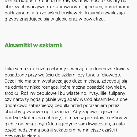
bielinka kapustnika będą unikały kwiatów. Posadź kwiaty na
obrzeżach warzywnika z uprawianymi ogórkami, pomidorami,
bakłażanem, a także wśród truskawek. Aksamitki zwalczają
grzyby znajdujące się w glebie oraz w powietrzu.
Aksamitki w szklarni:
Taką samą skuteczną ochronę stworzą te jednoroczne kwiaty
posadzone przy wejściu do szklarni czy tunelu foliowego.
Jeżeli nie ma tam wystarczająco dużo miejsca, zdecyduj się
na odmiany nisko rosnące, które można posadzić również w
środku. Rośliny cebulowe i bulwiaste np. irysy, lilie, tulipany
czy narcyzy będą pięknie wyglądały wśród aksamitek, a one
dodatkowo zabezpieczą cebulki przed porażeniem przez
choroby grzybowe np. fuzariozę. Aby zapewnić jeszcze
bardziej skuteczną ochronę, to możesz pozostawić rośliny w
glebie na całą zimę. Odetnij jedynie sam kwiatostan, a całą
część nadziemną potnij sekatorem na mniejsze części i
przysyp je ziemią.