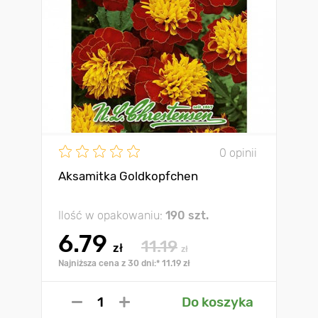
0 opinii
Aksamitka Goldkopfchen
Ilość w opakowaniu:
190 szt.
6.79
11.19
zł
zł
Najniższa cena z 30 dni:* 11.19 zł
Do koszyka