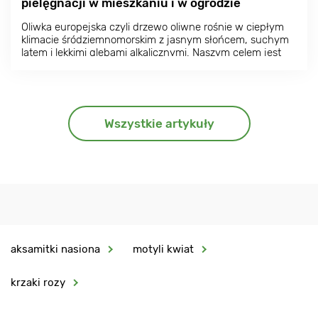
pielęgnacji w mieszkaniu i w ogrodzie
Oliwka europejska czyli drzewo oliwne rośnie w ciepłym
klimacie śródziemnomorskim z jasnym słońcem, suchym
latem i lekkimi glebami alkalicznymi. Naszym celem jest
odtworzenie tych warunków w jak największym stopniu,
aby zapewnić udaną uprawę i zbiory oliwek.
Wszystkie artykuły
aksamitki nasiona
motyli kwiat
krzaki rozy