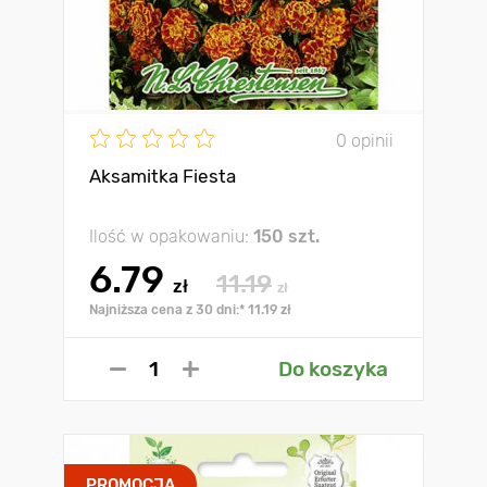
0 opinii
Aksamitka Fiesta
Ilość w opakowaniu:
150 szt.
6.79
11.19
zł
zł
Najniższa cena z 30 dni:* 11.19 zł
Do koszyka
PROMOCJA