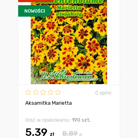
NOWOŚCI
0 opinii
Aksamitka Marietta
Ilość w opakowaniu:
190 szt.
5.39
8.89
zł
zł