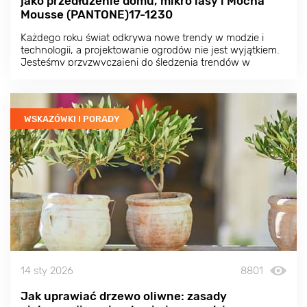
jako przedłużenie domu, mikro lasy i Mocha
Mousse (PANTONE)17-1230
Każdego roku świat odkrywa nowe trendy w modzie i
technologii, a projektowanie ogrodów nie jest wyjątkiem.
Jesteśmy przyzwyczajeni do śledzenia trendów w
ubraniach, wnętrzach, a nawet żywności, ale dlaczego
nie zwrócić uwagi na to, co dzieje się w projektowaniu
ogrodów?
WSKAZÓWKI I PORADY
14 sty 2026
8801
Jak uprawiać drzewo oliwne: zasady