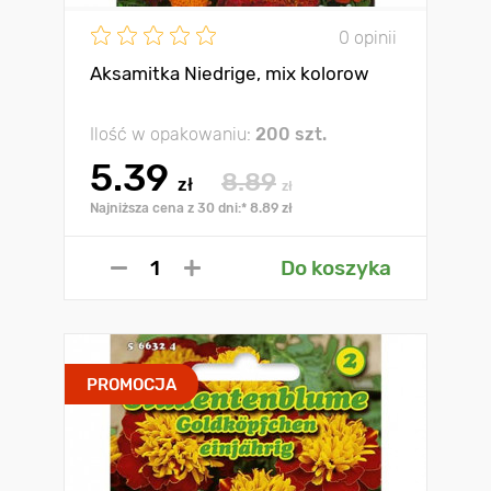
0 opinii
Aksamitka Niedrige, mix kolorow
Ilość w opakowaniu:
200 szt.
5.39
8.89
zł
zł
Najniższa cena z 30 dni:* 8.89 zł
Do koszyka
PROMOCJA