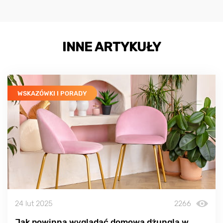
INNE ARTYKUŁY
WSKAZÓWKI I PORADY
24 lut 2025
2266
Jak powinna wyglądać domowa dżungla w