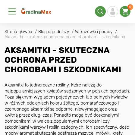
0
Strona główna
Blog ogrodniczy
Wskazówki i porady
Aksamitki - skuteczna ochrona przed chorobami i szkodnikami
AKSAMITKI - SKUTECZNA
OCHRONA PRZED
CHOROBAMI I SZKODNIKAMI
Aksamitki to jednoroczne rośliny, które należą do
najpopularniejszych kwiatów sadzonych w polskich ogrodach.
Poza pięknym wyglądem pojedynczych lub pełnych kwiatów
w różnych odcieniach koloru żółtego, pomarańczowego i
czerwonego aksamitki są odporne, niewymagające oraz
kwitną przez długi czas. Ponadto mogą być doskonałymi
pomocnikami w walce z popularnymi chorobami czy
szkodnikami warzyw i roślin ozdobnych. Ich specyficzny, dość
mocny aromat skutecznie odstrasza mszyce, mrówki, krety,