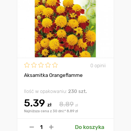
0 opinii
Aksamitka Orangeflamme
Ilość w opakowaniu:
230 szt.
5.39
8.89
zł
zł
Najniższa cena z 30 dni:* 8.89 zł
Do koszyka