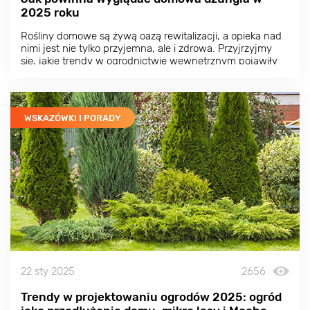
2025 roku
Rośliny domowe są żywą oazą rewitalizacji, a opieka nad
nimi jest nie tylko przyjemna, ale i zdrowa. Przyjrzyjmy
się, jakie trendy w ogrodnictwie wewnętrznym pojawiły
się w 2025 roku i jak możesz je dostosować do własnych
potrzeb.
WSKAZÓWKI I PORADY
22 sty 2025
2656
Trendy w projektowaniu ogrodów 2025: ogród