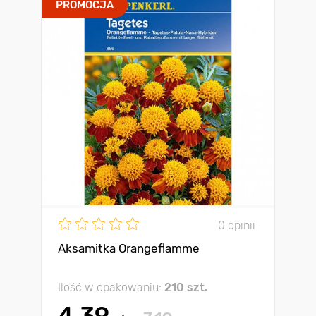
PROMOCJA
0 opinii
Aksamitka Orangeflamme
Ilość w opakowaniu:
210 szt.
4.39