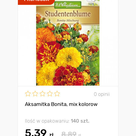
0 opinii
Aksamitka Bonita, mix kolorow
Ilość w opakowaniu:
140 szt.
5.39
8.89
zł
zł