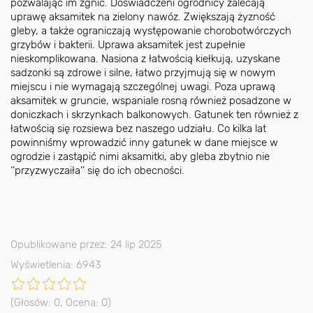
pozwalając im zgnić. Doświadczeni ogrodnicy zalecają
uprawę aksamitek na zielony nawóz. Zwiększają żyzność
gleby, a także ograniczają występowanie chorobotwórczych
grzybów i bakterii. Uprawa aksamitek jest zupełnie
nieskomplikowana. Nasiona z łatwością kiełkują, uzyskane
sadzonki są zdrowe i silne, łatwo przyjmują się w nowym
miejscu i nie wymagają szczególnej uwagi. Poza uprawą
aksamitek w gruncie, wspaniale rosną również posadzone w
doniczkach i skrzynkach balkonowych. Gatunek ten również z
łatwością się rozsiewa bez naszego udziału. Co kilka lat
powinniśmy wprowadzić inny gatunek w dane miejsce w
ogrodzie i zastąpić nimi aksamitki, aby gleba zbytnio nie
‘’przyzwyczaiła’’ się do ich obecności.
Opublikowane przez: 24 lip 2025
Wyświetlenia: 6943
(Głosów:
0
, Ocena:
0
)