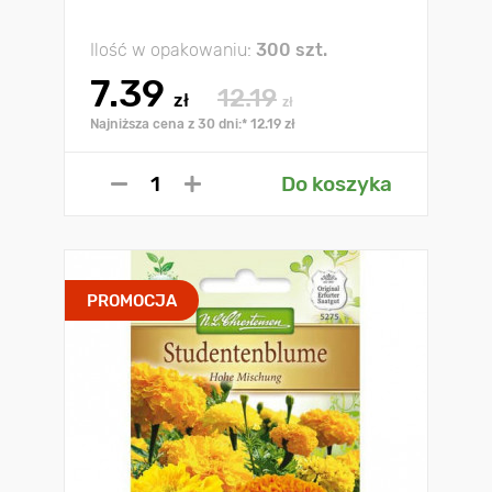
Ilość w opakowaniu:
300 szt.
7.39
12.19
zł
zł
Najniższa cena z 30 dni:* 12.19 zł
Do koszyka
PROMOCJA