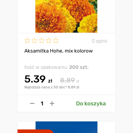
0 opinii
Aksamitka Hohe, mix kolorow
Ilość w opakowaniu:
200 szt.
5.39
8.89
zł
zł
Najniższa cena z 30 dni:* 8.89 zł
Do koszyka