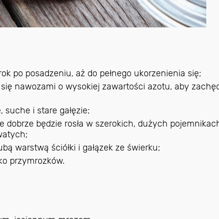
rok po posadzeniu, aż do pełnego ukorzenienia się;
się nawozami o wysokiej zawartości azotu, aby zachę
 suche i stare gałęzie;
nie dobrze będzie rosła w szerokich, dużych pojemnikac
watych;
bą warstwą ściółki i gałązek ze świerku;
yko przymrozków.