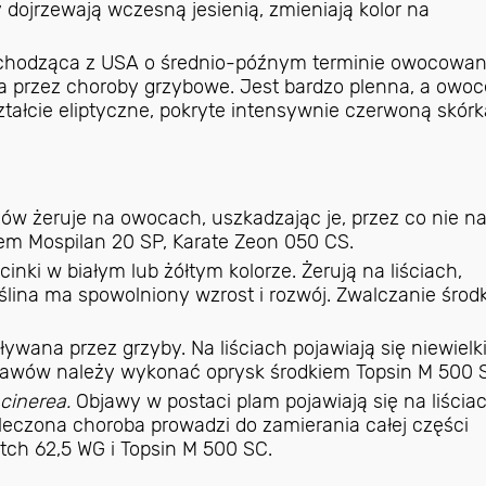
y dojrzewają wczesną jesienią, zmieniają kolor na
hodząca z USA o średnio-późnym terminie owocowani
na przez choroby grzybowe. Jest bardzo plenna, a owoc
ztałcie eliptyczne, pokryte intensywnie czerwoną skórk
 żeruje na owocach, uszkadzając je, przez co nie na
iem Mospilan 20 SP, Karate Zeon 050 CS.
nki w białym lub żółtym kolorze. Żerują na liściach,
roślina ma spowolniony wzrost i rozwój. Zwalczanie środ
wana przez grzyby. Na liściach pojawiają się niewielk
objawów należy wykonać oprysk środkiem Topsin M 500 
 cinerea.
Objawy w postaci plam pojawiają się na liściac
eleczona choroba prowadzi do zamierania całej części
ch 62,5 WG i Topsin M 500 SC.