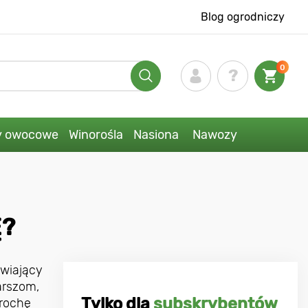
Blog ogrodniczy
0
y owocowe
Winorośla
Nasiona
Nawozy
Ę?
źwiający
arszom,
Tylko dla
subskrybentów
trochę