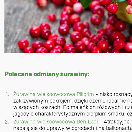
Polecane odmiany żurawiny:
Żurawina wielkoowocowa Piligrim
- nisko rosnący
zakrzywionym pokrojem, dzięki czemu idealnie n
wiszących koszach. Po maleńkich różowych i cz
jagody o charakterystycznym cierpkim smaku, cz
Żurawina wielkoowocowa Ben Lear
- Atrakcyjne,
nadają się do uprawy w ogrodach i na balkonach