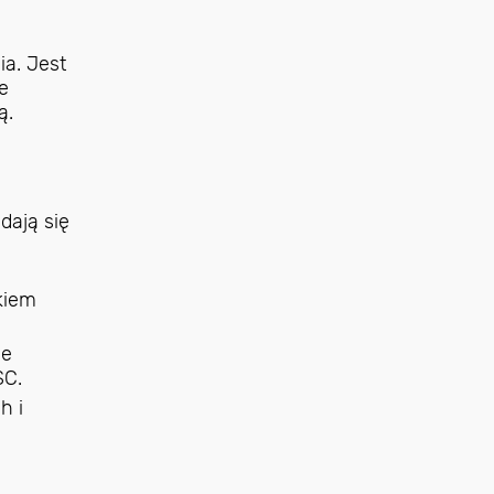
a. Jest
e
ą.
dają się
kiem
ie
SC.
h i