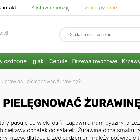
Kontakt
Zostaw recenzję
Zadaj pytanie
acji
ny ozdobne
Iglaki
Cebule
Drzewa owocowe
Krzew
, uprawiać i pielęgnować żurawinę?
I PIELĘGNOWAĆ ŻURAWIN
tóry pasuje do wielu dań i zapewnia nam pyszny, orze
b ciekawy dodatek do sałatek. Żurawina doda smaku f
ny krzew, dlatego przed sadzeniem należy poświęcić 