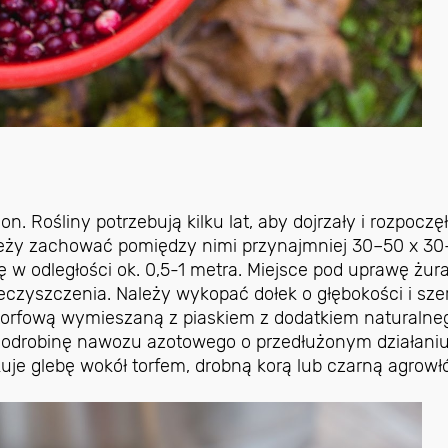
n. Rośliny potrzebują kilku lat, aby dojrzały i rozpoczę
leży zachować pomiędzy nimi przynajmniej 30–50 x 3
ię w odległości ok. 0,5-1 metra. Miejsce pod uprawę żu
eczyszczenia. Należy wykopać dołek o głębokości i sze
torfową wymieszaną z piaskiem z dodatkiem naturalne
ż odrobinę nawozu azotowego o przedłużonym działaniu
kuje glebę wokół torfem, drobną korą lub czarną agrowł