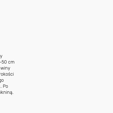
ły
0–50 cm
rawiny
rokości
go
. Po
ókniną.