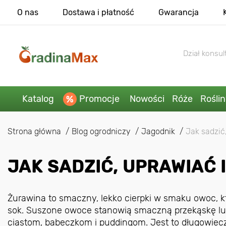
O nas
Dostawa i płatność
Gwarancja
Dział konsult
Katalog
Promocje
Nowości
Róże
Rośli
Strona główna
Blog ogrodniczy
Jagodnik
Jak sadzić
JAK SADZIĆ, UPRAWIAĆ 
Żurawina to smaczny, lekko cierpki w smaku owoc, k
sok. Suszone owoce stanowią smaczną przekąskę lu
ciastom, babeczkom i puddingom. Jest to długowiecz