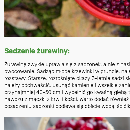
Sadzenie żurawiny:
Żurawinę zwykle uprawia się z sadzonek, a nie z nasio
owocowanie. Sadząc młode krzewinki w gruncie, na
rozstawy. Starsze, rozrośnięte okazy 3-letnie sadzi s
należy odchwaścić, usunąć kamienie i wszelkie zani
przynajmniej 40-50 cm i wypełnić go kwaśną glebą 
nawozu z mączki z krwi i kości. Warto dodać równie
posadzeniu sadzonki podlewa się obficie wodą, ściół