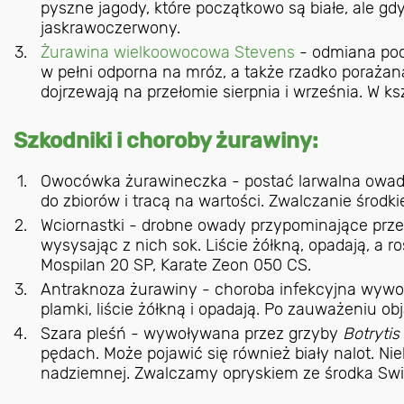
pyszne jagody, które początkowo są białe, ale gd
jaskrawoczerwony.
Żurawina wielkoowocowa Stevens
- odmiana poc
w pełni odporna na mróz, a także rzadko poraża
dojrzewają na przełomie sierpnia i września. W ks
Szkodniki i choroby żurawiny:
Owocówka żurawineczka - postać larwalna owadów
do zbiorów i tracą na wartości. Zwalczanie środk
Wciornastki - drobne owady przypominające przeci
wysysając z nich sok. Liście żółkną, opadają, a 
Mospilan 20 SP, Karate Zeon 050 CS.
Antraknoza żurawiny - choroba infekcyjna wywoły
plamki, liście żółkną i opadają. Po zauważeniu 
Szara pleśń - wywoływana przez grzyby
Botrytis
pędach. Może pojawić się również biały nalot. Ni
nadziemnej. Zwalczamy opryskiem ze środka Swit