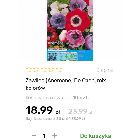
0 opinii
Zawilec (Anemone) De Caen, mix
kolorów
Ilość w opakowaniu:
10 szt.
18.99
23.99
zł
zł
Najniższa cena z 30 dni:* 23.99 zł
Do koszyka