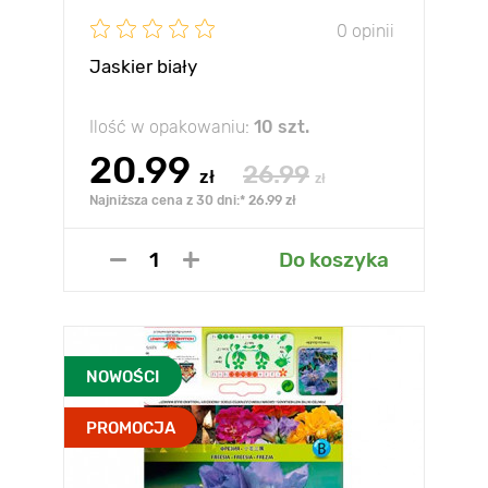
0 opinii
Jaskier biały
Ilość w opakowaniu:
10 szt.
20.99
26.99
zł
zł
Najniższa cena z 30 dni:* 26.99 zł
Do koszyka
NOWOŚCI
PROMOCJA