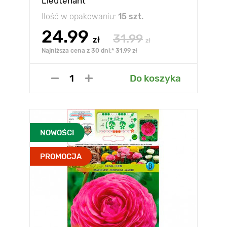
Lieutenant
Ilość w opakowaniu:
15 szt.
24.99
31.99
zł
zł
Najniższa cena z 30 dni:* 31.99 zł
Do koszyka
NOWOŚCI
PROMOCJA