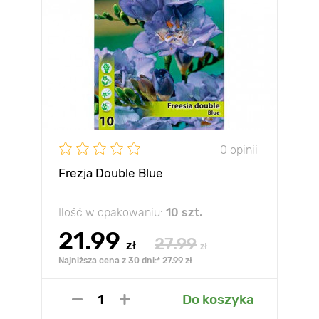
0 opinii
Frezja Double Blue
Ilość w opakowaniu:
10 szt.
21.99
27.99
zł
zł
Najniższa cena z 30 dni:* 27.99 zł
Do koszyka