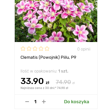
0 opinii
Clematis (Powojnik) Piilu, P9
Ilość w opakowaniu:
1 szt.
33.90
74.90
zł
zł
Najniższa cena z 30 dni:* 74.90 zł
Do koszyka