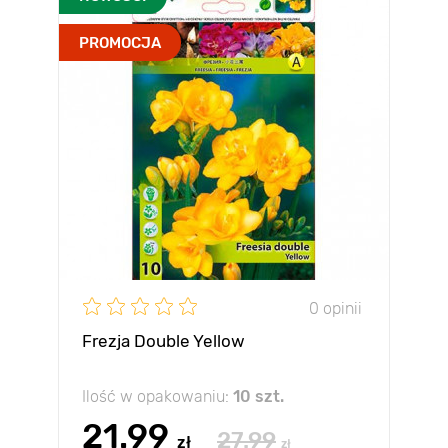
PROMOCJA
0 opinii
Frezja Double Yellow
Ilość w opakowaniu:
10 szt.
21.99
27.99
zł
zł