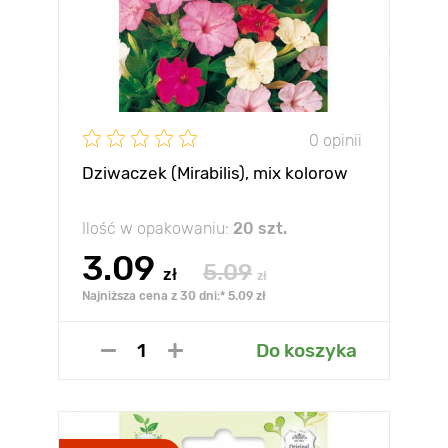
0 opinii
Dziwaczek (Mirabilis), mix kolorow
Ilość w opakowaniu:
20 szt.
3.09
5.09
zł
zł
Najniższa cena z 30 dni:* 5.09 zł
Do koszyka