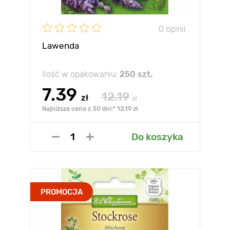
0 opinii
Lawenda
Ilość w opakowaniu:
250 szt.
7.39
12.19
zł
zł
Najniższa cena z 30 dni:* 12.19 zł
Do koszyka
PROMOCJA