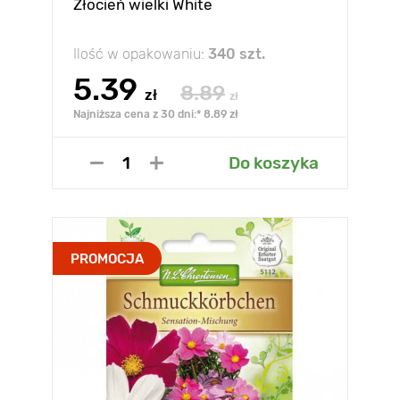
Złocień wielki White
Ilość w opakowaniu:
340 szt.
5.39
8.89
zł
zł
Najniższa cena z 30 dni:* 8.89 zł
Do koszyka
PROMOCJA