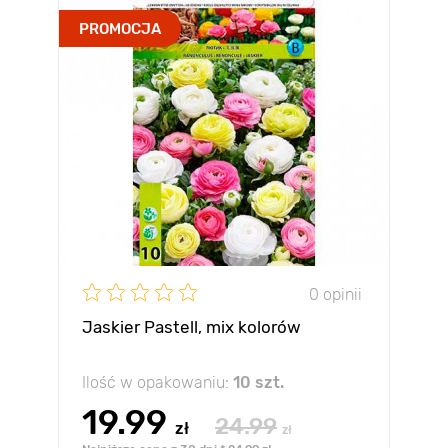
PROMOCJA
0 opinii
Jaskier Pastell, mix kolorów
Ilość w opakowaniu:
10 szt.
19.99
24.99
zł
zł