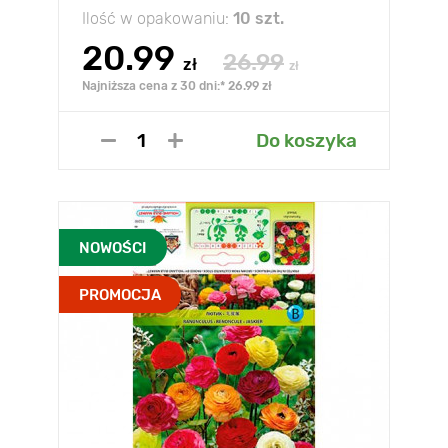
Ilość w opakowaniu:
10 szt.
20.99
26.99
zł
zł
Najniższa cena z 30 dni:* 26.99 zł
Do koszyka
NOWOŚCI
PROMOCJA