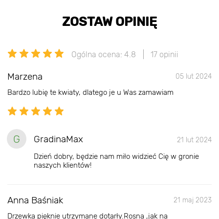
ZOSTAW OPINIĘ
Ogólna ocena: 4.8
17 opinii
Marzena
05 lut 2024
Bardzo lubię te kwiaty, dlatego je u Was zamawiam
G
GradinaMax
21 lut 2024
Dzień dobry, będzie nam miło widzieć Cię w gronie
naszych klientów!
Anna Baśniak
21 maj 2023
Drzewka pięknie utrzymane dotarły.Rosna ,jak na