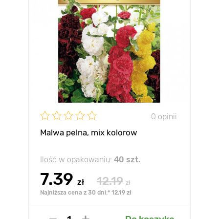
0 opinii
Malwa pelna, mix kolorow
Ilość w opakowaniu:
40 szt.
7.39
12.19
zł
zł
Najniższa cena z 30 dni:* 12.19 zł