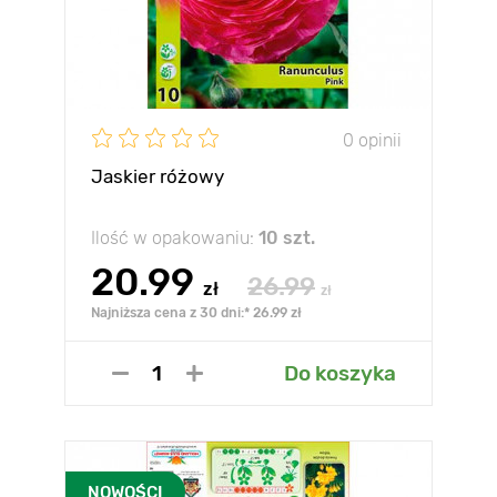
0 opinii
Jaskier różowy
Ilość w opakowaniu:
10 szt.
20.99
26.99
zł
zł
Najniższa cena z 30 dni:* 26.99 zł
Do koszyka
NOWOŚCI