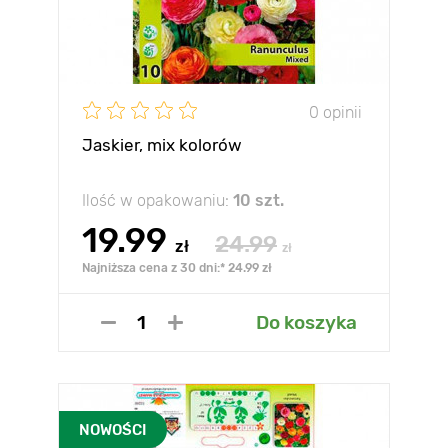
0 opinii
Jaskier, mix kolorów
Ilość w opakowaniu:
10 szt.
19.99
24.99
zł
zł
Najniższa cena z 30 dni:* 24.99 zł
Do koszyka
NOWOŚCI