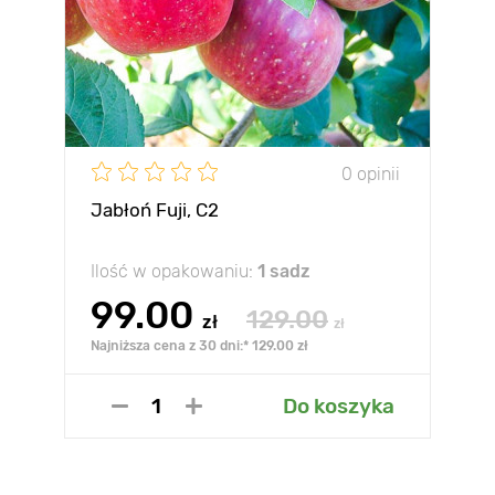
0 opinii
Jabłoń Fuji, С2
Ilość w opakowaniu:
1 sadz
99.00
129.00
zł
zł
Najniższa cena z 30 dni:* 129.00 zł
Do koszyka