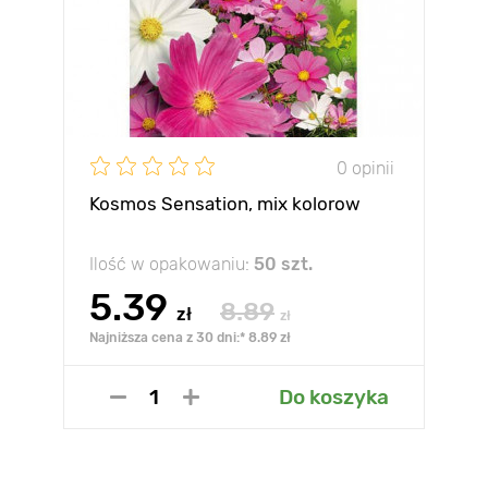
0 opinii
Kosmos Sensation, mix kolorow
Ilość w opakowaniu:
50 szt.
5.39
8.89
zł
zł
Najniższa cena z 30 dni:* 8.89 zł
Do koszyka