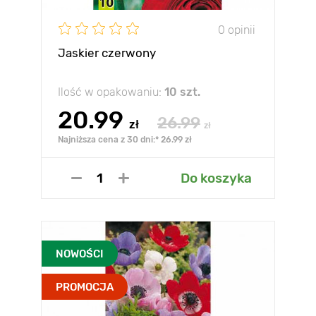
0 opinii
Jaskier czerwony
Ilość w opakowaniu:
10 szt.
20.99
26.99
zł
zł
Najniższa cena z 30 dni:* 26.99 zł
Do koszyka
NOWOŚCI
PROMOCJA