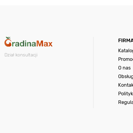
FIRM
Katal
Dział konsultacji
Promo
O nas
Obsług
Kontak
Polity
Regul