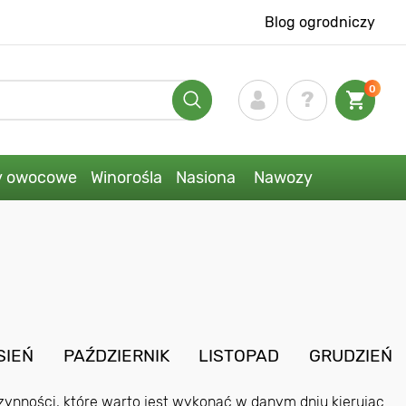
Blog ogrodniczy
0
y owocowe
Winorośla
Nasiona
Nawozy
SIEŃ
PAŹDZIERNIK
LISTOPAD
GRUDZIEŃ
zynności, które warto jest wykonać w danym dniu kierując