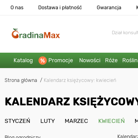
O nas
Dostawa i płatność
Gwarancja
Dział konsult
Katalog
Promocje
Nowości
Róże
Rośli
Strona główna
Kalendarz księżycowy: kwiecień
KALENDARZ KSIĘŻYCOWY
STYCZEŃ
LUTY
MARZEC
KWIECIEŃ
Kalendar
Blog ogrodniczy