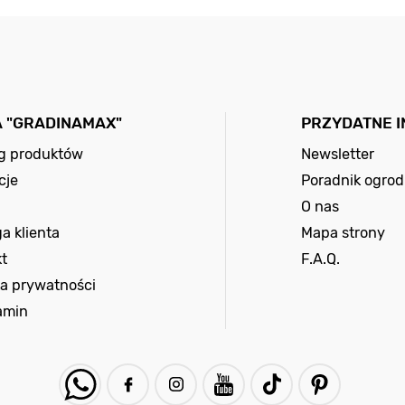
A "GRADINAMAX"
PRZYDATNE 
og produktów
Newsletter
cje
Poradnik ogrod
O nas
a klienta
Mapa strony
t
F.A.Q.
ka prywatności
amin