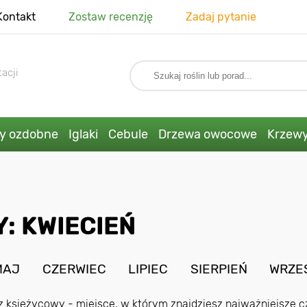
Kontakt
Zostaw recenzję
Zadaj pytanie
acji
ny ozdobne
Iglaki
Cebule
Drzewa owocowe
Krzew
: KWIECIEŃ
MAJ
CZERWIEC
LIPIEC
SIERPIEŃ
WRZE
z księżycowy - miejsce, w którym znajdziesz najważniejsze c